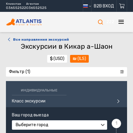
Клиентам
Агентам
B2B ВХОД
036552522
036552525
222
Все направления экскурсий
Экскурсии в Кикар а-Шаон
$
(USD)
₪
(ILS)
Фильтр
ИНДИВИДУАЛЬНЫЕ
Класс экскурсии
Ваш город выезда
Выберите город