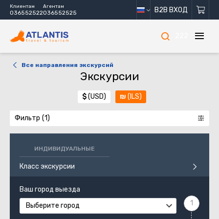
Клиентам
Агентам
B2B ВХОД
036552522
036552525
222
Все направления экскурсий
Экскурсии
$
(USD)
₪
(ILS)
Фильтр
ИНДИВИДУАЛЬНЫЕ
Класс экскурсии
Ваш город выезда
Выберите город