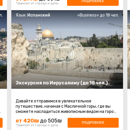
ПОДРОБНЕЕ
*зависит от города и даты
л.
Язык:
Испанский
«Business» до 18 чел.
Экскурсия по Иерусалиму (до 18 чел.)
Давайте отправимся в увлекательное
путешествие, начиная с Масличной горы, где вы
сможете насладиться живописным видом на город.
После этого мы отправимся на гору Сион ...
от 420₪
до 505₪
ПОДРОБНЕЕ
*зависит от города и даты