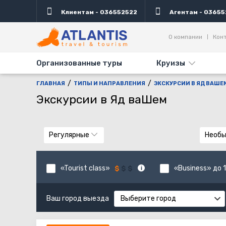
Клиентам - 036552522
Агентам - 03655
О компании
Кон
Организованные туры
Круизы
ГЛАВНАЯ
ТИПЫ И НАПРАВЛЕНИЯ
ЭКСКУРСИИ В ЯД ВАШЕ
Экскурсии в Яд ваШем
Регулярные
Необ
«Tourist class»
«Business» до 1
Ваш город выезда
Выберите город