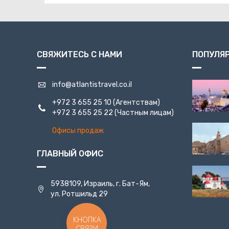
СВЯЖИТЕСЬ С НАМИ
ПОПУЛЯ
info@atlantistravel.co.il
+972 3 655 25 10
(Агентствам)
+972 3 655 25 22
(Частным лицам)
Офисы продаж
ГЛАВНЫЙ ОФИС
5938109, Израиль, г. Бат-Ям,
ул. Ротшильд 29
КНОПКА
СВЯЗИ