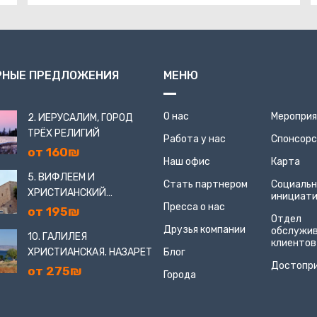
РНЫЕ ПРЕДЛОЖЕНИЯ
МЕНЮ
О нас
Меропри
2. ИЕРУСАЛИМ, ГОРОД
ТРЁХ РЕЛИГИЙ
Работа у нас
Спонсор
от 160₪
Наш офис
Карта
5. ВИФЛЕЕМ И
Стать партнером
Социаль
ХРИСТИАНСКИЙ
инициат
Пресса о нас
ИЕРУСАЛИМ
от 195₪
Отдел
Друзья компании
обслужи
10. ГАЛИЛЕЯ
клиентов
ХРИСТИАНСКАЯ. НАЗАРЕТ
Блог
Достопр
от 275₪
Города