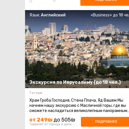
Язык:
Английский
«Business» до 18 че
Экскурсия по Иерусалиму (до 18 чел.)
1 отзыв
Храм Гроба Господня, Стена Плача, Яд Вашем Мы
начнем нашу экскурсию с Масличной горы, где вы
сможете насладиться великолепным панорамным
видом на город. Затем мы отправимся ...
от 249₪
до 505₪
ПОДРОБНЕЕ
*зависит от города и даты