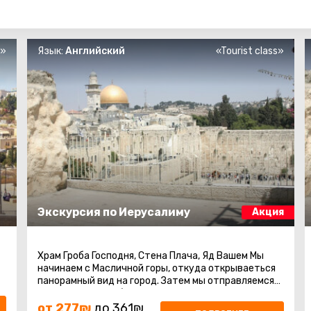
s»
Язык:
Английский
«Tourist class»
Экскурсия по Иерусалиму
Акция
Храм Гроба Господня, Стена Плача, Яд Вашем Мы
начинаем с Масличной горы, откуда открываеться
панорамный вид на город. Затем мы отправляемся
на гору Сион, чтобы посетить ...
от 277₪
до 361₪