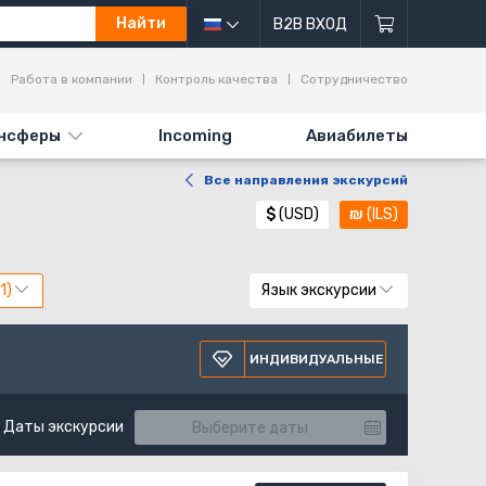
Найти
B2B ВХОД
Работа в компании
Контроль качества
Сотрудничество
нсферы
Incoming
Авиабилеты
Все направления экскурсий
$
(USD)
₪
(ILS)
Язык экскурсии
ИНДИВИДУАЛЬНЫЕ
Даты экскурсии