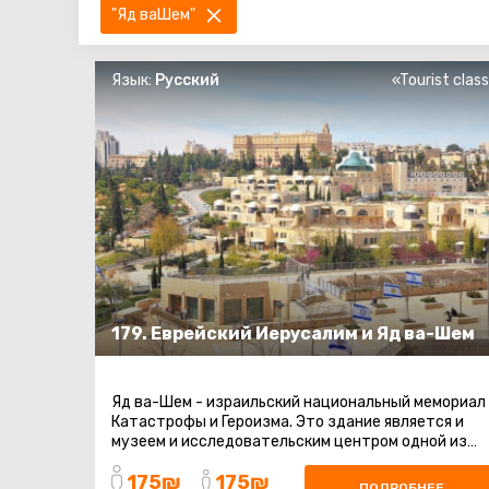
"Яд ваШем"
Язык:
Русский
«Tourist clas
179. Еврейский Иерусалим и Яд ва-Шем
Яд ва-Шем - израильский национальный мемориал
Катастрофы и Героизма. Это здание является и
музеем и исследовательским центром одной из
самых ужасных трагедий в мировой ...
175₪
175₪
ПОДРОБНЕЕ