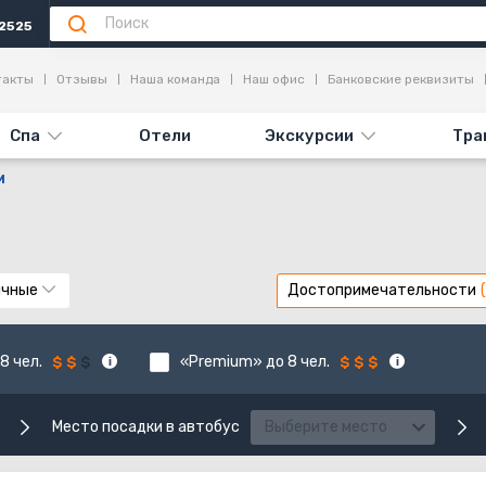
2525
такты
Отзывы
Наша команда
Наш офис
Банковские реквизиты
Спа
Отели
Экскурсии
Тра
М
ычные
Достопримечательности
8 чел.
«Premium» до 8 чел.
Место посадки в автобус
Выберите место