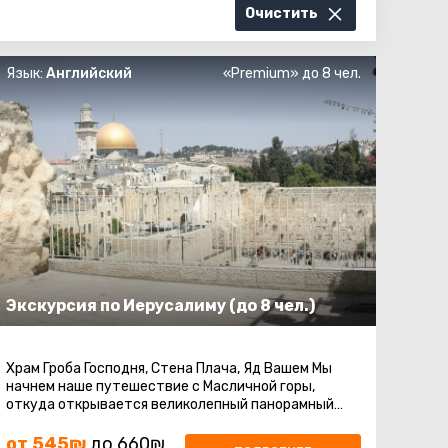
Очистить
Язык:
Английский
«Premium» до 8 чел.
Экскурсия по Иерусалиму (до 8 чел.)
Храм Гроба Господня, Стена Плача, Яд Вашем Мы
начнем наше путешествие с Масличной горы,
откуда открывается великолепный панорамный
вид на город. Затем наш маршрут приведет ...
от 545₪
до 660₪