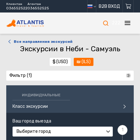
Клиентам
Агентам
B2B ВХОД
036552522
036552525
222
Все направления экскурсий
Экскурсии в Неби - Самуэль
$
(USD)
₪
(ILS)
Фильтр
ИНДИВИДУАЛЬНЫЕ
Класс экскурсии
Ваш город выезда
Выберите город