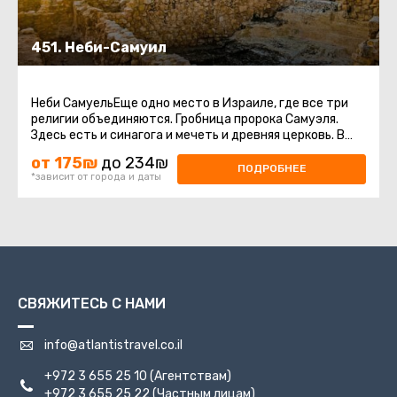
451. Неби-Самуил
Неби СамуельЕще одно место в Израиле, где все три
религии объединяются. Гробница пророка Самуэля.
Здесь есть и синагога и мечеть и древняя церковь. В
византийский период ...
от 175₪
до 234₪
ПОДРОБНЕЕ
*зависит от города и даты
СВЯЖИТЕСЬ С НАМИ
info@atlantistravel.co.il
+972 3 655 25 10
(Агентствам)
+972 3 655 25 22
(Частным лицам)