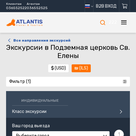
Клиентам
Агентам
B2B ВХОД
036552522
036552525
222
Все направления экскурсий
Экскурсии в Подземная церковь Св.
Елены
$
(USD)
₪
(ILS)
Фильтр
ИНДИВИДУАЛЬНЫЕ
Класс экскурсии
Ваш город выезда
Выберите город