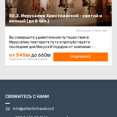
50.2. Иерусалим Христианский - святой и
вечный (до 8 чел.)
Посетило 9 424 чел.
Вы совершите удивительное путешествие в
Иерусалим, повторите путь и прочувствуете
последние дни Иисуса.В подарок от компании -
бутылочка воды и сувенир! Маршрут начнется ...
от 545₪
до 660₪
ПОДРОБНЕЕ
*зависит от города и даты
СВЯЖИТЕСЬ С НАМИ
info@atlantistravel.co.il