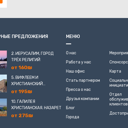
РНЫЕ ПРЕДЛОЖЕНИЯ
МЕНЮ
О нас
Меропри
2. ИЕРУСАЛИМ, ГОРОД
ТРЁХ РЕЛИГИЙ
Работа у нас
Спонсор
от 160₪
Наш офис
Карта
5. ВИФЛЕЕМ И
Стать партнером
Социаль
ХРИСТИАНСКИЙ
инициат
Пресса о нас
ИЕРУСАЛИМ
от 195₪
Отдел
Друзья компании
обслужи
10. ГАЛИЛЕЯ
клиентов
ХРИСТИАНСКАЯ. НАЗАРЕТ
Блог
Достопр
от 275₪
Города