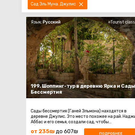
Сад Эль Муна. Джулис
Язык:
Русский
«Tourist clas
199. Шоппинг-тур в деревню Ярка и Сады
Бессмертия
Сады бессмертия (Ганей Эльмона) находятся в
деревне Джулис. Это место похожее на рай. Надж
Аббас и его семья, создали сад, чтобы
обессмертить память о своих родителях ...
от 235₪
до 607₪
ПОДРОБНЕЕ