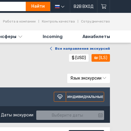
Найти
B2B ВХОД
Работа в компании
Контроль качества
Сотрудничество
нсферы
Incoming
Авиабилеты
Все направления экскурсий
$
(USD)
₪
(ILS)
Язык экскурсии
ИНДИВИДУАЛЬНЫЕ
Даты экскурсии