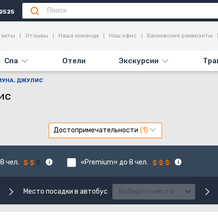
2525
такты
Отзывы
Наша команда
Наш офис
Банковские реквизиты
Спа
Отели
Экскурсии
Тра
 МУНА. ДЖУЛИС
ис
Достопримечательности
8 чел.
«Premium» до 8 чел.
Место посадки в автобус
Выберите место