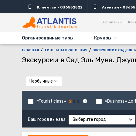
Клиентам - 036552522
Агентам - 03655
О компании
Кон
Организованные туры
Круизы
ГЛАВНАЯ
ТИПЫ И НАПРАВЛЕНИЯ
ЭКСКУРСИИ В САД ЭЛЬ
Экскурсии в Сад Эль Муна. Джул
Необычные
«Tourist class»
«Business» до 1
Ваш город выезда
Выберите город