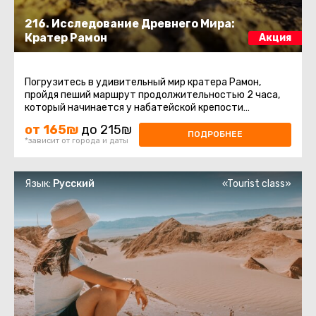
216. Исследование Древнего Мира:
Кратер Рамон
Акция
Погрузитесь в удивительный мир кратера Рамон,
пройдя пеший маршрут продолжительностью 2 часа,
который начинается у набатейской крепости
Саароним. Ваше приключение ...
от 165₪
до 215₪
ПОДРОБНЕЕ
*зависит от города и даты
Язык:
Русский
«Tourist class»