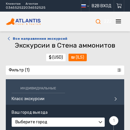
Клиентам
Агентам
B2B ВХОД
036552522
036552525
222
Все направления экскурсий
Экскурсии в Стена аммонитов
$
(USD)
₪
(ILS)
Фильтр
ИНДИВИДУАЛЬНЫЕ
Класс экскурсии
Ваш город выезда
Выберите город