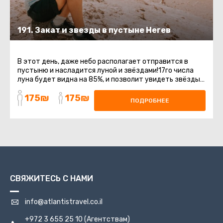
191. Закат и звезды в пустыне Негев
В этот день, даже небо располагает отправится в
пустыню и насладится луной и звёздами!17го числа
луна будет видна на 85%, и позволит увидеть звёзды.
ШивтаМы посетим древний ...
175₪
175₪
ПОДРОБНЕЕ
СВЯЖИТЕСЬ С НАМИ
info@atlantistravel.co.il
+972 3 655 25 10
(Агентствам)