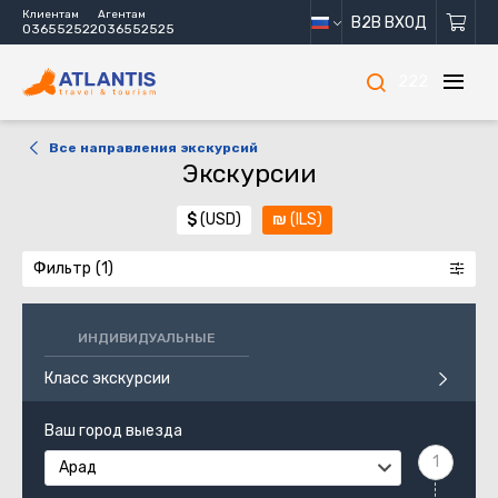
Клиентам
Агентам
B2B ВХОД
036552522
036552525
222
Все направления экскурсий
Экскурсии
$
(USD)
₪
(ILS)
Фильтр
ИНДИВИДУАЛЬНЫЕ
Класс экскурсии
Ваш город выезда
Арад