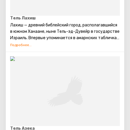
Тель Лахиш
Лахиш — древний библейский город, располагавшийся
в южном Ханаане, ныне Тель-эд-Дувейр в государстве
Израиль. Впервые упоминается в амарнских табличках
как Лакиша. Располагается в 30 км к юго-востоку от
Ашкелона и 23 км к западу от Хеврона. В 1994 году
объявлен Израилем археологическим парком
национального значения.
Тель Азека