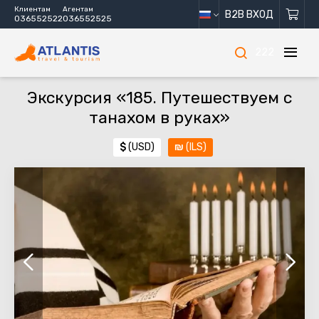
Клиентам
Агентам
B2B ВХОД
036552522
036552525
222
Экскурсия «185. Путешествуем с
танахом в руках»
$
(USD)
₪
(ILS)