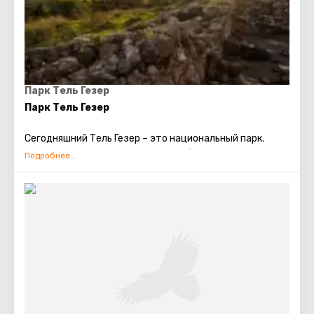
Парк Тель Гезер
Парк Тель Гезер
Сегодняшний Тель Гезер – это национальный парк.
Когда-то, в ханаанскую эпоху, он был городом-
государством, а в библейскую – городом. Город очень
древний. Первое упоминание о нем относится к XV в.
до н. э., эпохе фараона Тутмоса III.
Тель Гезер знаменит своими загадочными колоннами,
из-за которых это место называют израильским
Стоунхэнджем. А еще здесь можно увидеть копию
знаменитого древнего календаря.