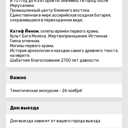
В 701 год до н.э второй по значимости город после
Иерусалима.
Промышленный центр ближнего востока.
Единственная в мире ассирийская осадная батарея,
сохранившаяся в первозданном виде.
Катеф Йеном
, склепы времён первого храма.
Культ Бога Молеха. Жертвоприношения. Истинная
Гиена огненная.
Могилы первого храма.
История археологии и находки самого древнего текста
на иврите.
Шабатнее благословение 2700 лет давности.
Важно
Тематическая экскурсия - 26 ноября!
Дни выезда
Дни выезда зависят от вашего города выезда