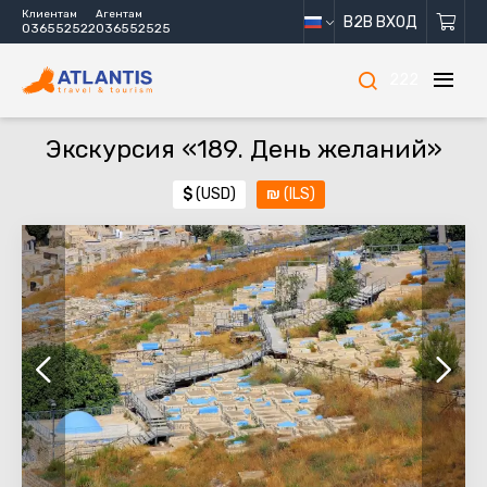
Клиентам
Агентам
B2B ВХОД
036552522
036552525
222
Экскурсия «189. День желаний»
$
(USD)
₪
(ILS)