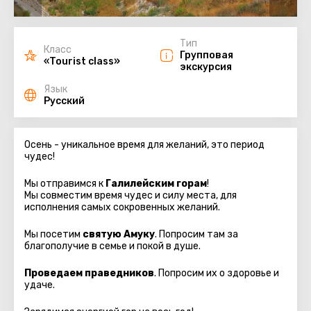
Тип
Класс
Групповая
«Tourist class»
экскурсия
Язык
Русский
Осень - уникальное время для желаний, это период
чудес!
Мы отправимся к
Галилейским горам
!
Мы совместим время чудес и силу места, для
исполнения самых сокровенных желаний.
Мы посетим
святую Амуку
. Попросим там за
благополучие в семье и покой в душе.
Проведаем праведников
. Попросим их о здоровье и
удаче.