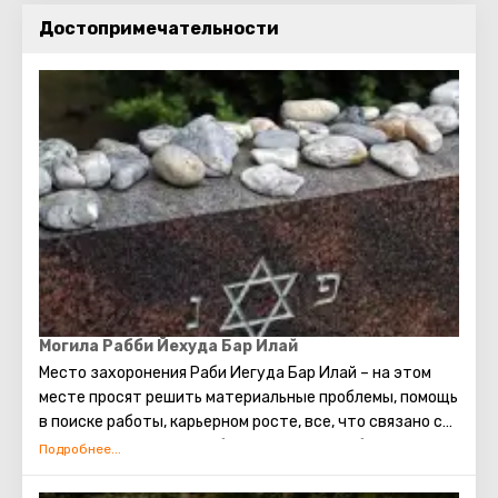
Достопримечательности
Могила Рабби Йехуда Бар Илай
Место захоронения Раби Иегуда Бар Илай – на этом
месте просят решить материальные проблемы, помощь
в поиске работы, карьерном росте, все, что связано со
словом деньги. Можно обратиться с просьбой, каким
путем идти в бизнесе, стоит ли открывать свой
бизнес.