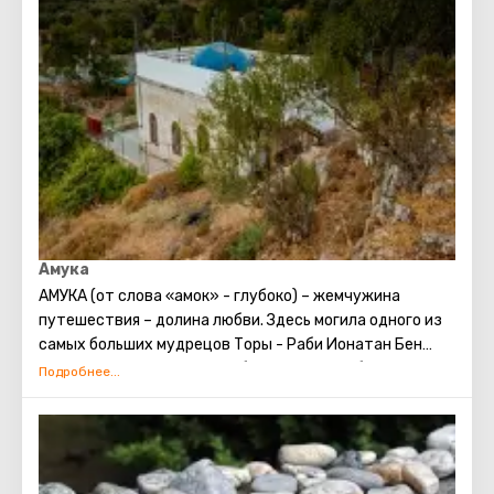
Амука
АМУКА (от слова «амок» - глубоко) – жемчужина
путешествия – долина любви. Здесь могила одного из
самых больших мудрецов Торы - Раби Ионатан Бен
Узиель. Здесь Вы можете обратиться с любой
просьбой, связанной со словом «семья» - любви,
спутника жизни (для тех, кто одинок). Просить
семейного благополучия, детей – тем, кто бездетен и
понимания тем, у кого дети есть.