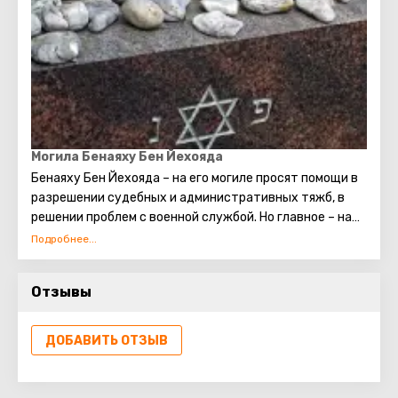
Могила Бенаяху Бен Йехояда
Бенаяху Бен Йехояда – на его могиле просят помощи в
разрешении судебных и административных тяжб, в
решении проблем с военной службой. Но главное – на
этом месте просят помочь решиться вопросам,
которые раньше считались неразрешимыми!
Отзывы
ДОБАВИТЬ ОТЗЫВ