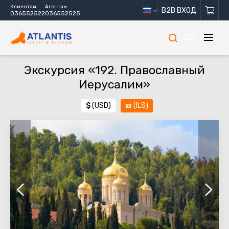
Клиентам
Агентам
B2B ВХОД
036552522
036552525
222
Экскурсия «192. Православный
Иерусалим»
$
(USD)
₪
(ILS)