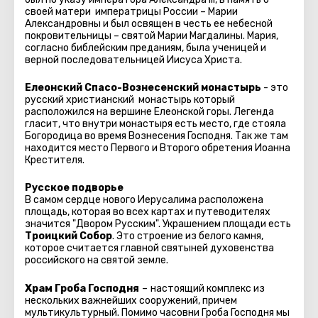
своей матери императрицы России – Марии
Александровны и был освящен в честь ее небесной
покровительницы – святой Марии Магдалины. Мария,
согласно библейским преданиям, была ученицей и
верной последовательницей Иисуса Христа.
Елеонский Спасо-Вознесенский монастырь
-
это
русский христианский монастырь который
расположился на вершине Елеонской горы. Легенда
гласит, что внутри монастыря есть место, где стояла
Богородица во время Вознесения Господня. Так же там
находится место Первого и Второго обретения Иоанна
Крестителя.
Русское подворье
В самом сердце нового Иерусалима расположена
площадь, которая во всех картах и путеводителях
значится "Двором Русским". Украшением площади есть
Троицкий Собор
. Это строение из белого камня,
которое считается главной святыней духовенства
российского на святой земле.
Храм Гроба Господня
–
настоящий комплекс из
нескольких важнейших сооружений, причем
мультикультурный. Помимо часовни Гроба Господня мы