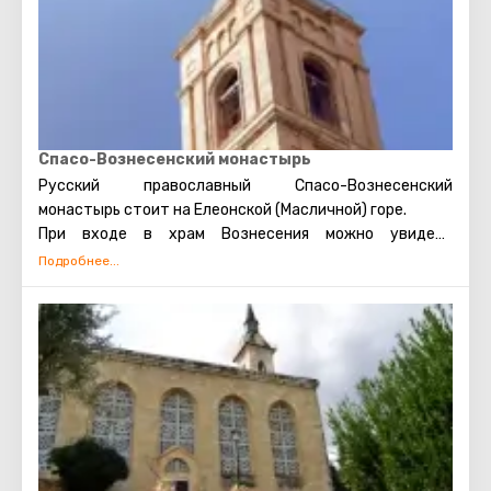
Спасо-Вознесенский монастырь
Русский православный Спасо-Вознесенский
монастырь стоит на Елеонской (Масличной) горе.
При входе в храм Вознесения можно увидеть
важнейшую святыню этого места – камень
Богородицы (считается, что именно стоя на нём,
Богородица наблюдала за Вознесением Господним).
Находящаяся в монастыре колокольня Иоанна
Крестителя (шестьдесят четыре метра в высоту)
имеет смотровую площадку. Поднявшись по
многочисленным ступенькам наверх колокольни, взору
открывается захватывающий вид Иерусалима. Эта
колокольня – самая высокая точка Елеонской горы. Ещё
в двадцатом столетии археологи в ходе раскопок в