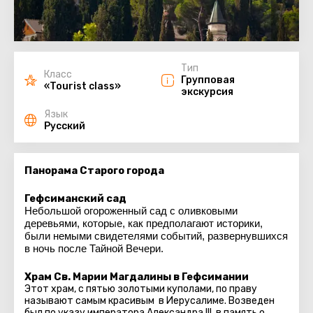
Тип
Класс
Групповая
«Tourist class»
экскурсия
Язык
Русский
Панорама Старого города
Гефсиманский сад
Небольшой огороженный сад с оливковыми
деревьями, которые, как предполагают историки,
были немыми свидетелями событий, развернувшихся
в ночь после Тайной Вечери.
Храм Св. Марии Магдалины в Гефсимании
Этот храм, с пятью золотыми куполами, по праву
называют самым красивым в Иерусалиме. Возведен
был по указу императора Александра III, в память о