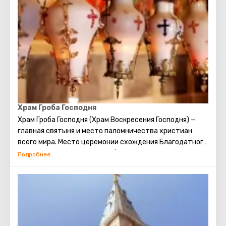
Стены записку с заветным желанием, которое
непременно сбудется. Собираясь посетить Стену
Плача, следует помнить о том, что это возможно
только в скромной одежде, прикрывающей колени и
плечи.
Храм Гроба Господня
Храм Гроба Господня (Храм Воскресения Господня)
—
главная святыня и место паломничества христиан
всего мира. Место церемонии схождения Благодатного
огня. Место распятия, погребения и воскрешения
Христа.