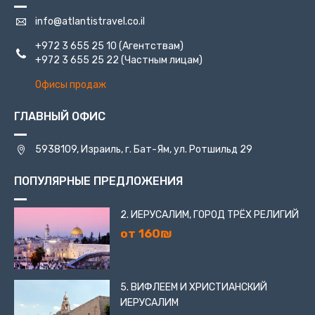
двумя своими иконами – Николая Чудотворца и
Благовещения.
info@atlantistravel.co.il
+972 3 655 25 10
(Агентствам)
Дипломатические традиции также неизменны.
+972 3 655 25 22
(Частным лицам)
Консульство Российской Федерации по-прежнему
находится здесь.
Офисы продаж
ГЛАВНЫЙ ОФИС
5938109, Израиль, г. Бат-Ям, ул. Ротшильд 29
ПОПУЛЯРНЫЕ ПРЕДЛОЖЕНИЯ
2. ИЕРУСАЛИМ, ГОРОД ТРЁХ РЕЛИГИЙ
от 160₪
5. ВИФЛЕЕМ И ХРИСТИАНСКИЙ
ИЕРУСАЛИМ