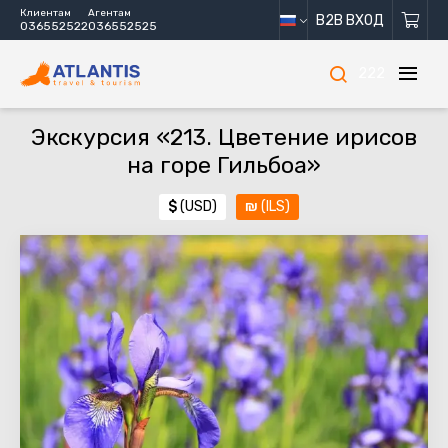
Клиентам
Агентам
B2B ВХОД
036552522
036552525
222
Экскурсия «213. Цветение ирисов
на горе Гильбоа»
$
(USD)
₪
(ILS)