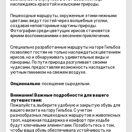
наслаждаясь красотой и изысками природы.
Пешеходные маршруты, окруженные этими нежными
цветами, ведут гостей через волшебные уголки,
создавая неповторимые картины природы.
Фотографии среди цветущих ирисов становятся
яркими воспоминаниями о весеннем приключении.
Специально разработанные маршруты на горе Гильбоа
позволяют гостям не только наслаждаться цветением
ирисов, но и обнаруживать удивительные виды и
панорамы. По пути природа разгуливает своими
чудесами, предоставляя возможность насладиться
уютным пикником на свежем воздухе.
Опционально
: посещение сыродельни.
Внимание! Важные подробности для вашего
путешествия:
Пожалуйста, выберите удобную и закрытую обувь для
вашего визита на гору Гильбоа. С учетом
разнообразных пешеходных маршрутов и живописных
троп, надежная поддержка и комфорт при ходьбе
будут ключевыми элементами. Позаботьтесь о том,
чтобы ваша обувь обеспечивала устойчивость на