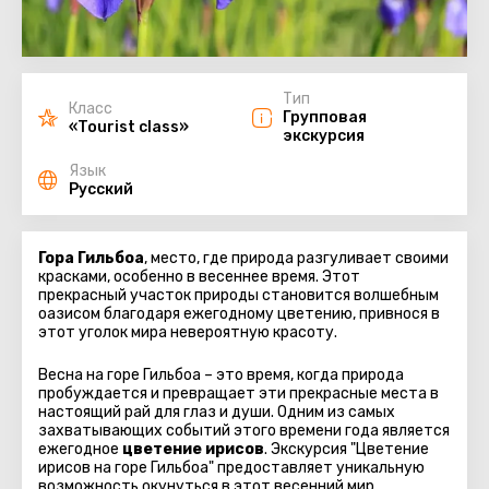
Тип
Класс
Групповая
«Tourist class»
экскурсия
Язык
Русский
Гора Гильбоа
, место, где природа разгуливает своими
красками, особенно в весеннее время. Этот
прекрасный участок природы становится волшебным
оазисом благодаря ежегодному цветению, привнося в
этот уголок мира невероятную красоту.
Весна на горе Гильбоа – это время, когда природа
пробуждается и превращает эти прекрасные места в
настоящий рай для глаз и души. Одним из самых
захватывающих событий этого времени года является
ежегодное
цветение ирисов
. Экскурсия "Цветение
ирисов на горе Гильбоа" предоставляет уникальную
возможность окунуться в этот весенний мир,