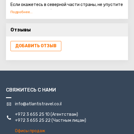
Если окажетесь в северной части страны, не упустите
возможность полюбоваться Гильбоа. Этот горный
хребет считается одним из самых живописных в этом
регионе. Находится Гильбоа южнее Изреельской
Отзывы
долины и выглядит очень впечатляюще. Он фактически
«произрастает» из вертикальной скалы высотой 600
м. Хребет протянулся на 18 км. Если повезет подняться
ДОБАВИТЬ ОТЗЫВ
на вершину, вас ждет захватывающий вид
окрестностей.
СВЯЖИТЕСЬ С НАМИ
info@atlantistravel.co.il
+972 3 655 25 10
(Агентствам)
+972 3 655 25 22
(Частным лицам)
Офисы продаж