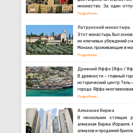
множество. За один отпу
возможным, однако ест
Тематический парк Мини-И
и на сегодня является одн
Латрунский монастырь
турист сможет увидеть
Этот монастырь был основ
достопримечательностей Из
их ключевых убеждений счи
современные памятники вы
Монахи, проживающие в мон
представленная в парке,
за физической работой, в
Израиля и дух народа. С
специальные помещения, гд
карликовые деревья и куст
это как можно реже. При 
Древний Яффо (Яфо / Я
на весь мир латрунского ви
В древности – главный го
расположенном неподалёку
исторический центр Тель-
города Яффа многовековая
постоянно изменялся. Счит
и здесь же Андромеду осв
среди туристов, которые
Алмазная биржа
улочкам, где царит не
В нескольких стоящих р
ресторанов, рынков, галер
алмазная биржа Израиля. 
многочисленные объекты, н
алмазов и продажей брилл