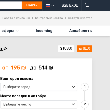
Найти
B2B ВХОД
Работа в компании
Контроль качества
Сотрудничество
нсферы
Incoming
Авиабилеты
ош»
$
(USD)
₪
(ILS)
от
195
₪
до
514
₪
Ваш город выезда
Выберите город
Место посадки в автобус
Выберите место