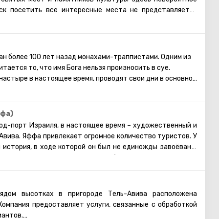
ск посетить все интересные места не представляется
ь замечательная альтернатива – парк миниатюр !
зраиль расположился неподалеку от аэропорта Бен Гурион
им из крупнейших парков такого рода в мире. Здесь каждый
 около четырёхсот миниатюрных моделей различных
ан более 100 лет назад монахами-траппистами. Одним из
раиля. Здесь находятся и исторические, и религиозные, и
тается то, что имя Бога нельзя произносить в суе.
полненные вручную. Каждая из достопримечательностей,
астыре в настоящее время, проводят свои дни в основном
 выглядит невероятно реалистично и передает колорит
ыполняемой в молчании. В монастыре существуют
пециально для парка Мини-Израиль были выращены живые
е они могут говорить, но сами монахи стараются делать
арники.
Латрунском монастыре открыто производство знаменитого
ффа)
на и оливкового масла, которые можно купить в
род-порт Израиля, в настоящее время – художественный и
 магазине.
Авива. Яффа привлекает огромное количество туристов. У
 история, в ходе которой он был не единожды завоёван и
ается, что именно в этом городе был построен ковчег Ноя,
ободил Персей. На сегодня Яффа – это популярное место
 любят неспешно прогуливаться по ее многочисленным
передаваемая таинственная атмосфера. Здесь много
ядом высотках в пригороде Тель-Авива расположена
ей, музеев. Также есть подземный музей, где представлены
Компания предоставляет услуги, связанные с обработкой
айденные в ходе археологических раскопок.
иантов.