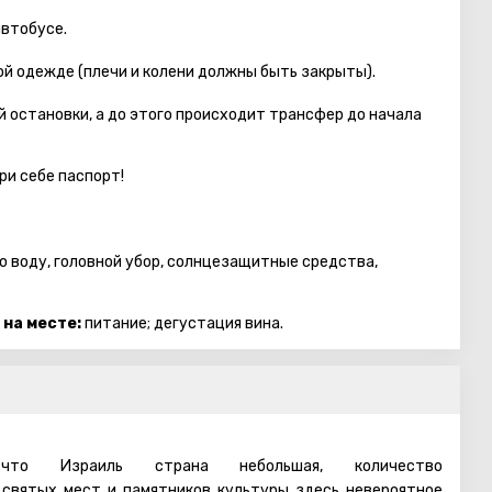
автобуcе.
й одежде (плечи и колени должны быть закрыты).
 остановки, а до этого происходит трансфер до начала
ри себе паспорт!
ю воду, головной убор, солнцезащитные средства,
 на месте:
питание; дегустация вина.
то Израиль страна небольшая, количество
 святых мест и памятников культуры здесь невероятное