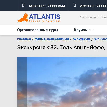
Клиентам - 036552522
Агентам - 03655
Описание
Важно
Дни выезда
Акция
О компании
Кон
Организованные туры
Круизы
ГЛАВНАЯ
ТИПЫ И НАПРАВЛЕНИЯ
ЭКСКУРСИИ
ЭКСКУРС
Экскурсия «32. Тель Авив-Яффо,