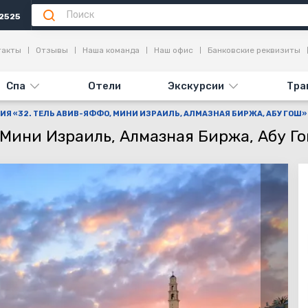
2525
Информация
Достопримечательности
Отзывы (8)
такты
Отзывы
Наша команда
Наш офис
Банковские реквизиты
Спа
Отели
Экскурсии
Тра
ИЯ «32. ТЕЛЬ АВИВ-ЯФФО, МИНИ ИЗРАИЛЬ, АЛМАЗНАЯ БИРЖА, АБУ ГОШ»
 Мини Израиль, Алмазная Биржа, Абу Г