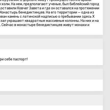
холм. На нем, предполагают ученые, был библейский город
оставили Ковчег Завета и где он оставался на протяжении
Монастырь бенедиктинцев. На его территории — одна из
ован камень с латинской надписью о пребывании здесь X
зал украшают квадратные массивные колонны. На них и на
. Сейчас в монастыре бенедиктинцев живут монахи и
ри себе паспорт!