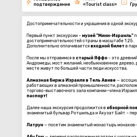
подтверждение
«Tourist class»
Гр
Достопримечательности и украшения в одной экску
Первый пункт экскурсии –
музей "Мини-Израиль"
п
достопримечательностей страны в масштабе 1:25.
Дополнительно оплачивается
входной билет
в пар
После мы отправимся в
старый Яффо
– это древний
Андромеды, мост желаний, необыкновенное дерево, р
месте живут по большей части люди искусства.
Алмазная биржа Израиля в Тель Авиве
— ассоциа
работающих в алмазной промышленности, расположе
торгово-выставочного зала компании-члена Израил
паспорт!
Далее наша экскурсия продолжится в
обзорной по
знаменитый бульвар Ротшильда и Ахузат Байт – пер
Латрун
— посетим знаменитый монастырь монахов-м
Абу Гош
— деревня расположенная рядом с шоссе на