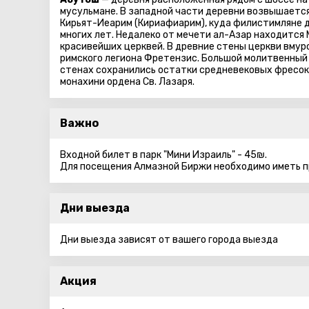
мусульмане. В западной части деревни возвышается 
Кирьят-Иеарим (Кириафиарим), куда филистимляне д
многих лет. Недалеко от мечети ал-Азар находится 
красивейших церквей. В древние стены церкви вмур
римского легиона Фретензис. Большой молитвенный 
стенах сохранились остатки средневековых фресок
монахини ордена Св. Лазаря.
Важно
Входной билет в парк "Мини Израиль" - 45₪.
Для посещения Алмазной Биржи необходимо иметь п
Дни выезда
Дни выезда зависят от вашего города выезда
Акция