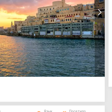
п
Язык
Посетило