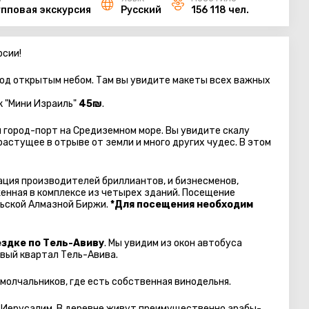
упповая экскурсия
Русский
156 118 чел.
рсии!
од открытым небом. Там вы увидите макеты всех важных
к "Мини Израиль"
45₪
.
 город-порт на Средиземном море. Вы увидите скалу
астущее в отрыве от земли и много других чудес. В этом
ция производителей бриллиантов, и бизнесменов,
нная в комплексе из четырех зданий. Посещение
ьской Алмазной Биржи.
*Для посещения необходим
ездке по Тель-Авиву
. Мы увидим из окон автобуса
вый квартал Тель-Авива.
олчальников, где есть собственная винодельня.
 Иерусалим. В деревне живут преимущественно арабы-