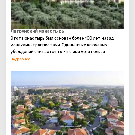
Латрунский монастырь
Этот монастырь был основан более 100 лет назад
монахами-траппистами. Одним из их ключевых
убеждений считается то, что имя Бога нельзя
произносить в суе. Монахи, проживающие в монастыре
в настоящее время, проводят свои дни в основном за
физической работой, выполняемой в молчании. В
монастыре существуют специальные помещения, где
они могут говорить, но сами монахи стараются делать
это как можно реже. При Латрунском монастыре
открыто производство знаменитого на весь мир
латрунского вина и оливкового масла, которые можно
купить в расположенном неподалёку магазине.