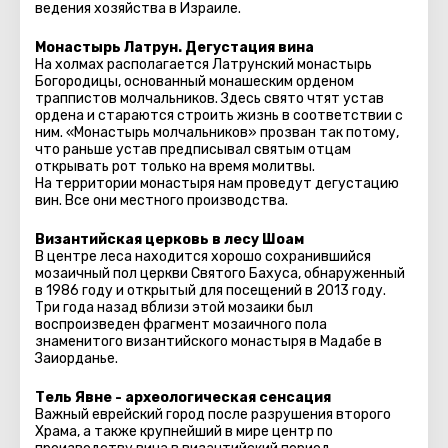
ведения хозяйства в Израиле.
Монастырь Латрун. Дегустация вина
На холмах располагается Латрунский монастырь
Богородицы, основанный монашеским орденом
траппистов молчальников. Здесь свято чтят устав
ордена и стараются строить жизнь в соответствии с
ним. «Монастырь молчальников» прозван так потому,
что раньше устав предписывал святым отцам
открывать рот только на время молитвы.
На территории монастыря нам проведут дегустацию
вин. Все они местного производства.
Византийская церковь в лесу Шоам
В центре леса находится хорошо сохранившийся
мозаичный пол церкви Святого Бахуса, обнаруженный
в 1986 году и открытый для посещений в 2013 году.
Три года назад вблизи этой мозаики был
воспроизведен фрагмент мозаичного пола
знаменитого византийского монастыря в Мадабе в
Заиорданье.
Тель Явне - археологическая сенсация
Важный еврейский город после разрушения второго
Храма, а также крупнейший в мире центр по