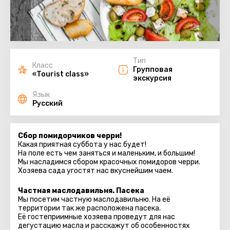
Тип
Класс
Групповая
«Tourist class»
экскурсия
Язык
Русский
Cбор помидорчиков черри!
Какая приятная суббота у нас будет!
На поле есть чем заняться и маленьким, и большим!
Мы насладимся сбором красочных помидоров черри.
Хозяева сада угостят нас вкуснейшим чаем.
Частная маслодавильня. Пасека
Мы посетим частную маслодавильню. На её
территории так же расположена пасека.
Её гостеприимные хозяева проведут для нас
дегустацию масла и расскажут об особенностях