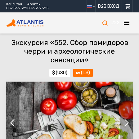
Клиентам
Агентам
B2B ВХОД
036552522
036552525
222
Экскурсия «552. Сбор помидоров
черри и археологические
сенсации»
$
(USD)
₪
(ILS)