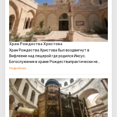
Храм Рождества Христова
Храм Рождества Христова был воздвигнут в
Вифлееме над пещерой где родился Иисус.
Богослужения в храме Рождествапрактически не
прерывались с ранневизантийской эпохи. Современное
здание Храма Рождества Христова является
единственным христианским храмом в
Палестине, сохранившимся с домусульманского
периода.