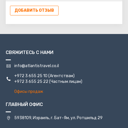
жителей квартала являются предприятия, искусство
(например, керамика), печать и академия. Армяне
ДОБАВИТЬ ОТЗЫВ
позволяют посещать улицы квартала только в рамках
организованной экскурсии по преждевременной
договоренности. Расположенные неподалеку Собор и
Музей армянской истории являются единственными
местами, открытыми для доступа общественности.
СВЯЖИТЕСЬ С НАМИ
info@atlantistravel.co.il
+972 3 655 25 10
(Агентствам)
+972 3 655 25 22
(Частным лицам)
Офисы продаж
ГЛАВНЫЙ ОФИС
5938109, Израиль, г. Бат-Ям, ул. Ротшильд 29