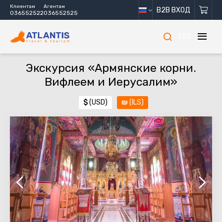
Клиентам
Агентам
B2B ВХОД
036552522
036552525
222
Экскурсия «Армянские корни.
Вифлеем и Иерусалим»
$
(USD)
₪
(ILS)