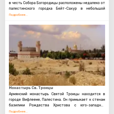
в честь Собора Богородицы расположены недалеко от
палестинского городка Бейт-Сахур в небольшой
долине с оливковыми деревьями, некоторым из
которых более 2000 лет.
Это место известно также как Поле Пастушков, где
Ангел возвестил Рождение Христа бодрствовавшим в
поле пастухам.
В пещере, где произошло откровение Ангелов,
погребены три пастуха, очевидцы события, которые
пожелали быть похоронеными на том месте, где они
были удостоены видеть Славу Господню.
Монастырь Св. Троицы
Армянский монастырь Святой Троицы находится в
городе Вифлееме, Палестина. Он примыкает к стенам
базилики Рождества Христова с юго-западной
стороны. Здания монастыря выделяется среди