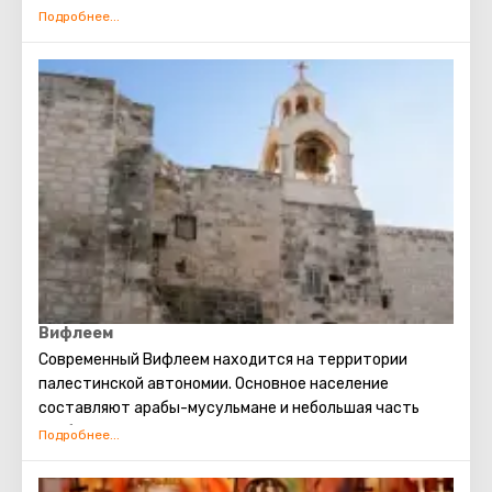
мусульманской, иудейской и христианской. Также есть
несколько кварталов, в которых проживают евреи,
арабы, христиане и армяне. Несмотря на то, что армяне
также исповедуют христианство, для них проводятся
отдельные службы в храмах, и живут они обособленно.
В армянском квартале практически не бывает
туристических экскурсий. Каждый может увидеть
потрясающие памятники старинной архитектуры,
просто прогулявшись по Старому городу. Башня
Давида, Храм Гроба Господня, сохранившаяся римская
торговая улица, Стена Плача и многие другие
достопримечательности Иерусалима открыты для
посещения туристами.
Вифлеем
Современный Вифлеем находится на территории
палестинской автономии. Основное население
составляют арабы-мусульмане и небольшая часть
арабов-христиан. Основной доход Вифлеему приносит
поток туристов. В этот город съезжаются
христианские паломники со всего света. Именно здесь