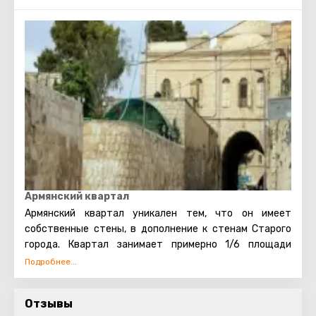
остальных построек своими мощными стенами и
отсутствием внешних ворот, то есть попасть в него
возможно только через базилику. Комплекс монастыря
относится к XII веку, к эпохе крестоносцев. Наиболее
поздние постройки датируются XVII веком.
Армянский квартал
Армянский квартал уникален тем, что он имеет
собственные стены, в дополнение к стенам Старого
города. Квартал занимает примерно 1/6 площади
старого города, и в нем живут около 2000 армян – как
светских, так и религиозных.
Отзывы
На сегодняшний день основным источником дохода