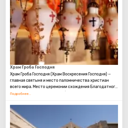
родился Иисус Христос. Каждое Рождество в
Вифлееме проводятся рождественские мессы,
которые транслируют по всему миру. Главная святыня
города – серебряная звезда в пещере храма
Рождества Христова, которой отмечено место, где
появился на свет Иисус. В этом храме есть
чудотворная икона улыбающейся Божьей Матери,
пещера Избиенных младенцев.
Храм Гроба Господня
Храм Гроба Господня (Храм Воскресения Господня)
—
главная святыня и место паломничества христиан
всего мира. Место церемонии схождения Благодатного
огня. Место распятия, погребения и воскрешения
Христа.