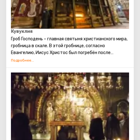
Кувуклия
Гроб Господень
–
главная святыня христианского мира,
гробница в скале. В этой гробнице, согласно
Евангелию, Иисус Христос был погребён после
распятия и на третий день воскрес.