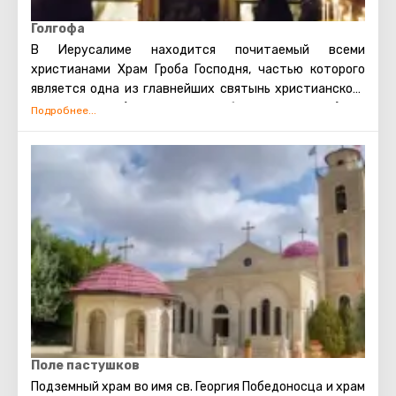
Голгофа
В Иерусалиме находится почитаемый всеми
христианами Храм Гроба Господня, частью которого
является одна из главнейших святынь христианского
мира – Голгофа (гора, на которой был распят Иисус).
Справа от центрального входа в Храм находятся
ступеньки – по ним можно проследовать к Голгофе. Это
святое место окружено свечами и лампадами. Под
алтарём православного придела, расположенного на
Голгофе, есть углубление, отмеченное серебряным
кругом. Опустив в него руку, можно прикоснуться к
месту, где стоял крест, на котором был распят Иисус.
Верующие из разных стран приезжают в Иерусалим,
чтобы посетить важнейшую достопримечательность
– Храм Гроба Господня и дотронуться до Голгофы.
Поле пастушков
Подземный храм во имя св. Георгия Победоносца и храм