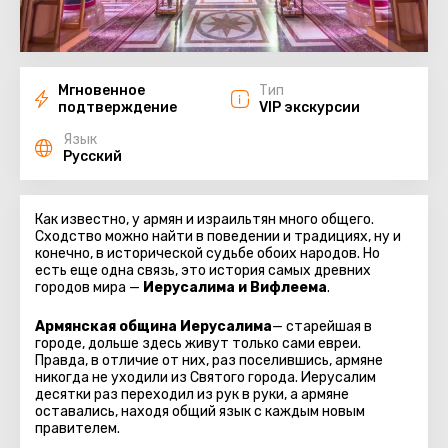
Мгновенное
Тип
подтверждение
VIP экскурсии
Язык
Русский
Как известно, у армян и израильтян много общего.
Сходство можно найти в поведении и традициях, ну и
конечно, в исторической судьбе обоих народов. Но
есть еще одна связь, это история самых древних
городов мира —
Иерусалима и Вифлеема
.
Армянская община Иерусалима
— старейшая в
городе, дольше здесь живут только сами евреи.
Правда, в отличие от них, раз поселившись, армяне
никогда не уходили из Святого города. Иерусалим
десятки раз переходил из рук в руки, а армяне
оставались, находя общий язык с каждым новым
правителем.