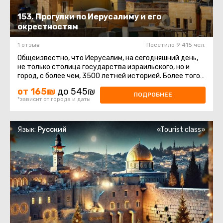
153. Прогулки по Иерусалиму и его
окрестностям
1 отзыв
Посетило 9 415 чел.
Общеизвестно, что Иерусалим, на сегодняшний день,
не только столица государства израильского, но и
город, с более чем, 3500 летней историей. Более того,
в городе живет три ...
от 165₪
до 545₪
ПОДРОБНЕЕ
*зависит от города и даты
Язык:
Русский
«Tourist class»