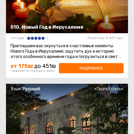
510. Новый Год в Иерусалиме
1 отзыв
Посетило 9 407 чел.
1
Приглашаем вас окунуться в счастливые моменты
Нового Года в Иерусалиме, ощутить дух и историю
этого особенного времени года и погрузиться в свет и
мир этих священных ...
от 175₪
до 451₪
ПОДРОБНЕЕ
*зависит от города и даты
Язык:
Русский
«Tourist class»