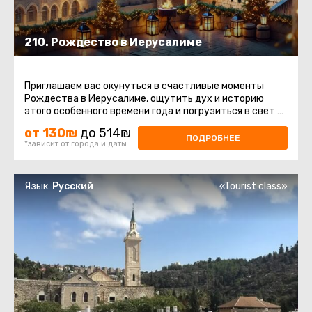
210. Рождество в Иерусалиме
Приглашаем вас окунуться в счастливые моменты
Рождества в Иерусалиме, ощутить дух и историю
этого особенного времени года и погрузиться в свет и
мир этих священных ...
от 130₪
до 514₪
ПОДРОБНЕЕ
*зависит от города и даты
Язык:
Русский
«Tourist class»