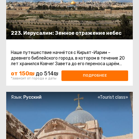
223. Иерусалим: Земное отражение небес
Наше путешествие начнётся с Кирьят-Иарим –
древнего библейского города, в котором в течение 20
лет хранился Ковчег Завета до его переноса царём
Давидом в Иерусалим ...
от 150₪
до 514₪
ПОДРОБНЕЕ
*зависит от города и даты
Язык:
Русский
«Tourist class»