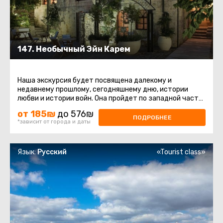
147. Необычный Эйн Карем
Наша экскурсия будет посвящена далекому и
недавнему прошлому, сегодняшнему дню, истории
любви и истории войн. Она пройдет по западной части
Иерусалима – Эйн Керем ...
от 185₪
до 576₪
ПОДРОБНЕЕ
*зависит от города и даты
Язык:
Русский
«Tourist class»