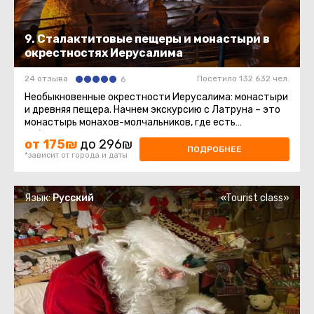
9. Сталактитовые пещеры и монастыри в
окрестностях Иерусалима
24 отзыва
Посетило 132 632 чел.
6
Необыкновенные окрестности Иерусалима: монастыри
и древняя пещера. Начнем экскурсию с Латруна – это
монастырь монахов-молчальников, где есть
собственная винодельня ...
от 175₪
до 296₪
ПОДРОБНЕЕ
*зависит от города и даты
Язык:
Русский
«Tourist class»