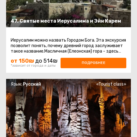
47. Святые места Иерусалима и Эйн Карем
Иерусалим можно назвать Городом Бога. Эта экскурсия
позволит понять, почему древний город заслуживает
такое название.Масличная (Елеонская) гора - здесь
нас ждёт восхитительный ...
от 150₪
до 514₪
ПОДРОБНЕЕ
*зависит от города и даты
Язык:
Русский
«Tourist class»