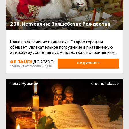
208. Иерусалим: Волшебство Рождества
Наше приключение начнется в Старом городе и
обещает увлекательное погружение в праздничную
атмосферу , сочетая дух Рождества с историческими
и культурными достопримечательностями.Первые ...
от 150₪
до 296₪
ПОДРОБНЕЕ
*зависит от города и даты
Язык:
Русский
«Tourist class»