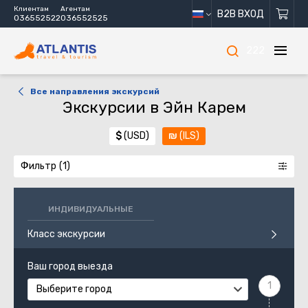
Клиентам
Агентам
B2B ВХОД
036552522
036552525
222
Все направления экскурсий
Экскурсии в Эйн Карем
$
(USD)
₪
(ILS)
Фильтр
ИНДИВИДУАЛЬНЫЕ
Класс экскурсии
Ваш город выезда
Выберите город