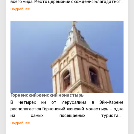
всего мира. Место церемонии схождения Благодатного
огня. Место распятия, погребения и воскрешения
Христа.
Горненский женский монастырь
В четырёх км от Иерусалима в Эйн-Кареме
располагается Горненский женский монастырь – одна
из самых посещаемых туристами
достопримечательностей.
Считается, что монастырь построен на месте, куда