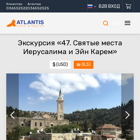
Клиентам
Агентам
B2B ВХОД
036552522
036552525
222
Экскурсия «47. Святые места
Иерусалима и Эйн Карем»
$
(USD)
₪
(ILS)