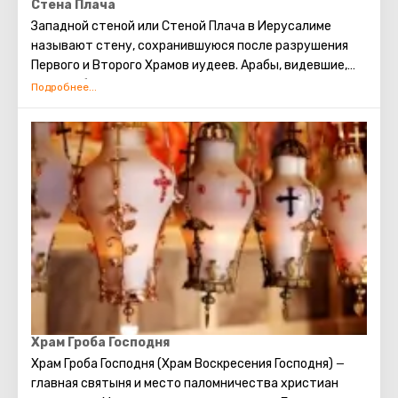
Стена Плача
Западной стеной или Стеной Плача в Иерусалиме
называют стену, сохранившуюся после разрушения
Первого и Второго Храмов иудеев. Арабы, видевшие,
как скорбят евреи о разрушении храма, прозвали это
место Стеной плача. В настоящее время существует
традиция: стоя у Стены Плача просить о самом
сокровенном. Можно также вложить между камней
Стены записку с заветным желанием, которое
непременно сбудется. Собираясь посетить Стену
Плача, следует помнить о том, что это возможно
только в скромной одежде, прикрывающей колени и
плечи.
Храм Гроба Господня
Храм Гроба Господня (Храм Воскресения Господня)
—
главная святыня и место паломничества христиан