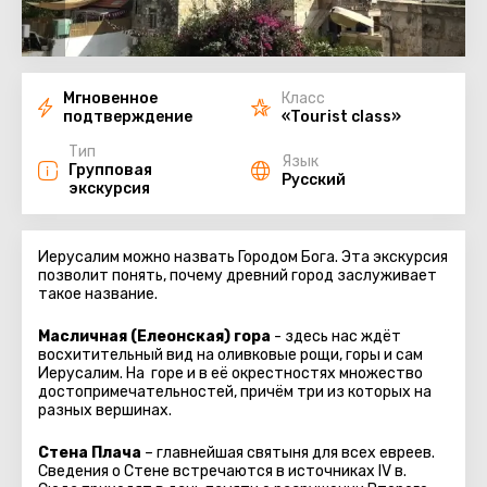
Мгновенное
Класс
подтверждение
«Tourist class»
Тип
Язык
Групповая
Русский
экскурсия
Иерусалим можно назвать Городом Бога. Эта экскурсия
позволит понять, почему древний город заслуживает
такое название.
Масличная (Елеонская) гора
- здесь нас ждёт
восхитительный вид на оливковые рощи, горы и сам
Иерусалим. На горе и в её окрестностях множество
достопримечательностей, причём три из которых на
разных вершинах.
Стена Плача
– главнейшая святыня для всех евреев.
Сведения о Стене встречаются в источниках IV в.