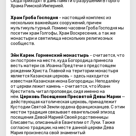
Сюда приходят в дань памяти о разрушении Второго
Храма Римской Империей.
Храм Гроба Господня
– настоящий комплекс из
нескольких важнейших сооружений, причем
мультикультурный. Помимо часовни Гроба Господня мы
посетим храм Голгофы, Храм Воскресения, а так же
монастыри и святилища нескольких религиозных
сообществ.
Эйн Карем
.
Горненский монастырь
- считается, что
он построен на месте, куда Богородица принесла
весть матери св. Иоанна Предтечи о предстоящем
рождении Христа. Главной на територии монастыря
является Казанская церковь – здесь находится
известная Казанская икона Богородицы. Неподалёку
от церкви лежит камень – считается, что Иоанн
Креститель читал проповеди, сидя именно на
нём.
Церковь Посещения Пресвятой Девы Марии
—
действующая католическая церковь, принадлежит
Кустодии Святой Земли ордена францисканцев. С этим
местом традиция связывает евангельский эпизод
посещения Девой Марией Своей родственницы
Елисаветы, описанный в Евангелии от Луки. Также
согласно традиции, на месте данной церкви Дева
Мария произнесла свой знаменитый