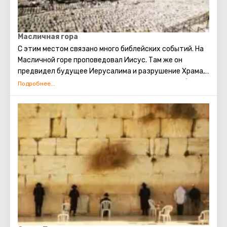
Масличная гора
С этим местом связано много библейских событий. На
Масличной горе проповедовал Иисус. Там же он
предвидел будущее Иерусалима и разрушение Храма,
молился в оливковой роще Гефсиманского сада, был
арестован из-за предательства одного из его
апостолов – Иуды. Также, пророком Захарией в
древности было сделано предсказание о конце света.
По нему Масличная гора расколется на две части, и
тогда начнётся воскрешение мёртвых. На западном
склоне горы находится иудейское кладбище, где
когда-то был похоронен сын царя Давида- Авессалом,
а сейчас там хоронят видных государственных
деятелей Израиля.