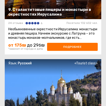
9. Сталактитовые пещеры и монастыри в
окрестностях Иерусалима
24 отзыва
Посетило 132 632 чел.
6
Необыкновенные окрестности Иерусалима: монастыри
и древняя пещера. Начнем экскурсию с Латруна – это
монастырь монахов-молчальников, где есть
собственная винодельня ...
от 175₪
до 296₪
ПОДРОБНЕЕ
*зависит от города и даты
Язык:
Русский
«Tourist class»