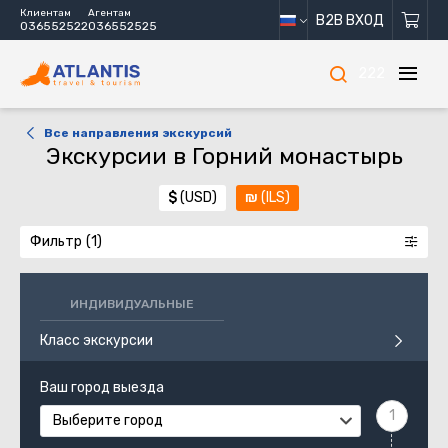
Клиентам
Агентам
B2B ВХОД
036552522
036552525
222
Все направления экскурсий
Экскурсии в Горний монастырь
$
(USD)
₪
(ILS)
Фильтр
ИНДИВИДУАЛЬНЫЕ
Класс экскурсии
Ваш город выезда
Выберите город