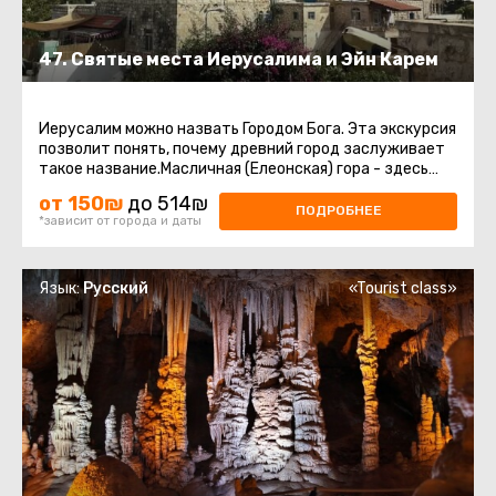
47. Святые места Иерусалима и Эйн Карем
Иерусалим можно назвать Городом Бога. Эта экскурсия
позволит понять, почему древний город заслуживает
такое название.Масличная (Елеонская) гора - здесь
нас ждёт восхитительный ...
от 150₪
до 514₪
ПОДРОБНЕЕ
*зависит от города и даты
Язык:
Русский
«Tourist class»