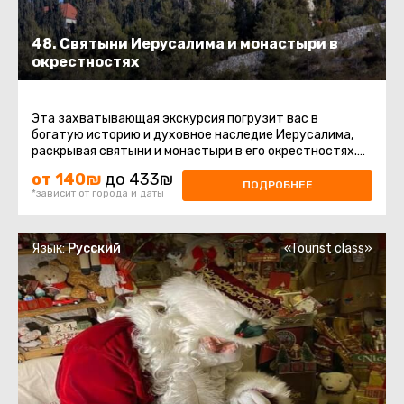
48. Святыни Иерусалима и монастыри в
окрестностях
Эта захватывающая экскурсия погрузит вас в
богатую историю и духовное наследие Иерусалима,
раскрывая святыни и монастыри в его окрестностях.
Путешествие начнется ...
от 140₪
до 433₪
ПОДРОБНЕЕ
*зависит от города и даты
Язык:
Русский
«Tourist class»