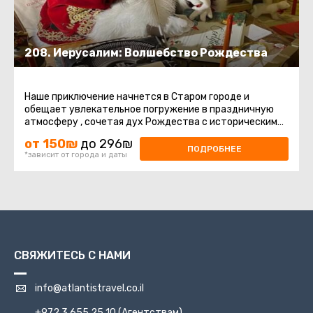
208. Иерусалим: Волшебство Рождества
Наше приключение начнется в Старом городе и
обещает увлекательное погружение в праздничную
атмосферу , сочетая дух Рождества с историческими
и культурными достопримечательностями.Первые ...
от 150₪
до 296₪
ПОДРОБНЕЕ
*зависит от города и даты
СВЯЖИТЕСЬ С НАМИ
info@atlantistravel.co.il
+972 3 655 25 10
(Агентствам)