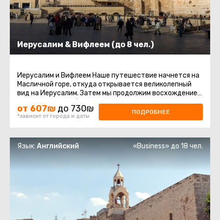
Иерусалим & Вифлеем (до 8 чел.)
Иерусалим и Вифлеем Наше путешествие начнется на
Масличной горе, откуда открывается великолепный
вид на Иерусалим. Затем мы продолжим восхождение
на гору Сион, чтобы ...
от 607₪
до 730₪
ПОДРОБНЕЕ
*зависит от города и даты
Язык:
Английский
«Business» до 18 чел.