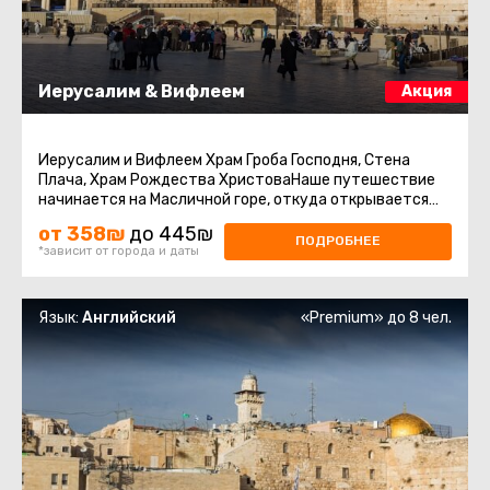
Иерусалим & Вифлеем
Акция
Иерусалим и Вифлеем Храм Гроба Господня, Стена
Плача, Храм Рождества ХристоваНаше путешествие
начинается на Масличной горе, откуда открывается
прекрасный вид на Иерусалим ...
от 358₪
до 445₪
ПОДРОБНЕЕ
*зависит от города и даты
Язык:
Английский
«Premium» до 8 чел.