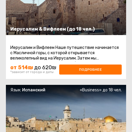
Иерусалим & Вифлеем (до 18 чел.)
Иерусалим и Вифлеем Наше путешествие начинается
с Масличной горы, с которой открывается
великолепный вид на Иерусалим. Затем мы
отправляемся на гору Сион, чтобы посетить ...
от 514₪
до 620₪
ПОДРОБНЕЕ
*зависит от города и даты
Язык:
Испанский
«Business» до 18 чел.