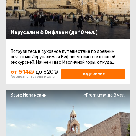
Иерусалим & Вифлеем (до 18 чел.)
Погрузитесь в духовное путешествие по древним
святыням Иерусалима и Вифлеема вместе с нашей
экскурсией. Начнем мы с Масличной горы, откуда
откроется великолепный ...
от 514₪
до 620₪
ПОДРОБНЕЕ
*зависит от города и даты
Язык:
Испанский
«Premium» до 8 чел.