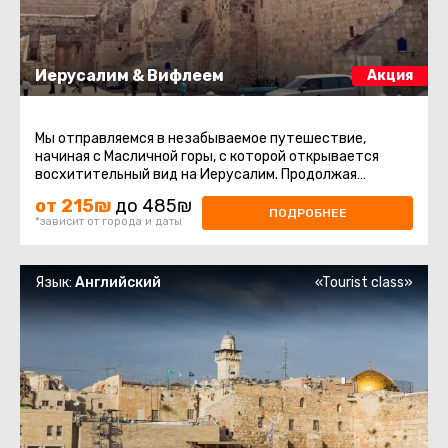
Иерусалим & Вифлеем
Акция
Мы отправляемся в незабываемое путешествие,
начиная с Масличной горы, с которой открывается
восхитительный вид на Иерусалим. Продолжая
восхождение на гору Сион, мы ...
от 215₪
до 485₪
ПОДРОБНЕЕ
*зависит от города и даты
Язык:
Английский
«Tourist class»