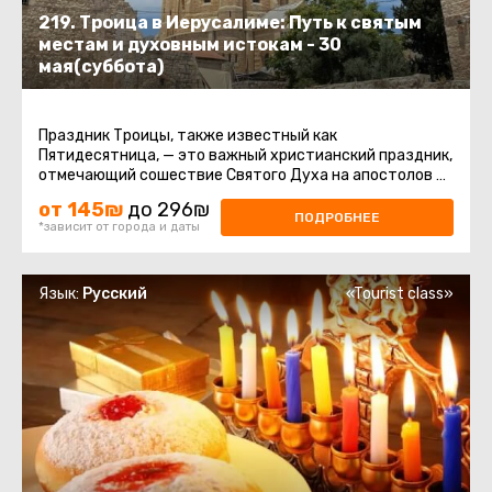
219. Троица в Иерусалиме: Путь к святым
местам и духовным истокам - 30
мая(суббота)
Праздник Троицы, также известный как
Пятидесятница, — это важный христианский праздник,
отмечающий сошествие Святого Духа на апостолов и
других последователей Иисуса ...
от 145₪
до 296₪
ПОДРОБНЕЕ
*зависит от города и даты
Язык:
Русский
«Tourist class»