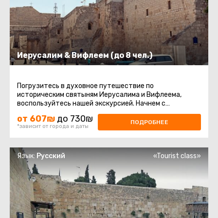
Иерусалим & Вифлеем (до 8 чел.)
Погрузитесь в духовное путешествие по
историческим святыням Иерусалима и Вифлеема,
воспользуйтесь нашей экскурсией. Начнем с
Масличной горы, где вы сможете насладиться ...
от 607₪
до 730₪
ПОДРОБНЕЕ
*зависит от города и даты
Язык:
Русский
«Tourist class»