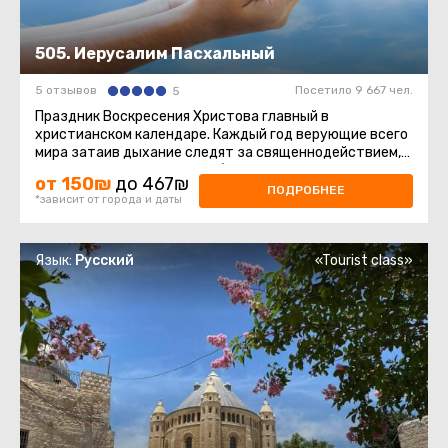
505. Иерусалим Пасхальный
5 отзывов
Посетило 9 667 чел.
5
Праздник Воскресения Христова главный в
христианском календаре. Каждый год верующие всего
мира затаив дыхание следят за священнодействием,
происходящим в Храме Гроба ...
от 150₪
до 467₪
ПОДРОБНЕЕ
*зависит от города и даты
Язык:
Русский
«Tourist class»