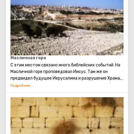
Масличная гора
С этим местом связано много библейских событий. На
Масличной горе проповедовал Иисус. Там же он
предвидел будущее Иерусалима и разрушение Храма,
молился в оливковой роще Гефсиманского сада, был
арестован из-за предательства одного из его
апостолов – Иуды. Также, пророком Захарией в
древности было сделано предсказание о конце света.
По нему Масличная гора расколется на две части, и
тогда начнётся воскрешение мёртвых. На западном
склоне горы находится иудейское кладбище, где
когда-то был похоронен сын царя Давида- Авессалом,