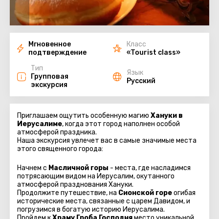
Мгновенное
Класс
подтверждение
«Tourist class»
Тип
Язык
Групповая
Русский
экскурсия
Приглашаем ощутить особенную магию
Хануки в
Иерусалиме
, когда этот город наполнен особой
атмосферой праздника.
Наша экскурсия увлечет вас в самые значимые места
этого священного города:
Начнем с
Масличной горы
- места, где насладимся
потрясающим видом на Иерусалим, окутанного
атмосферой празднования Хануки.
Продолжите путешествие, на
Сионской горе
огибая
исторические места, связанные с царем Давидом, и
погрузимся в богатую историю Иерусалима.
Пройдем к
Храму Гроба Господня
место уникальной