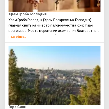
Храм Гроба Господня
Храм Гроба Господня (Храм Воскресения Господня)
—
главная святыня и место паломничества христиан
всего мира. Место церемонии схождения Благодатного
огня. Место распятия, погребения и воскрешения
Христа.
Гора Сион