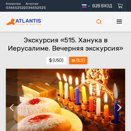
Клиентам
Агентам
B2B ВХОД
036552522
036552525
222
Экскурсия «515. Ханука в
Иерусалиме. Вечерняя экскурсия»
$
(USD)
₪
(ILS)