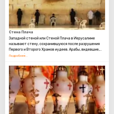
а сейчас там хоронят видных государственных
деятелей Израиля.
Стена Плача
Западной стеной или Стеной Плача в Иерусалиме
называют стену, сохранившуюся после разрушения
Первого и Второго Храмов иудеев. Арабы, видевшие,
как скорбят евреи о разрушении храма, прозвали это
место Стеной плача. В настоящее время существует
традиция: стоя у Стены Плача просить о самом
сокровенном. Можно также вложить между камней
Стены записку с заветным желанием, которое
непременно сбудется. Собираясь посетить Стену
Плача, следует помнить о том, что это возможно
только в скромной одежде, прикрывающей колени и
плечи.