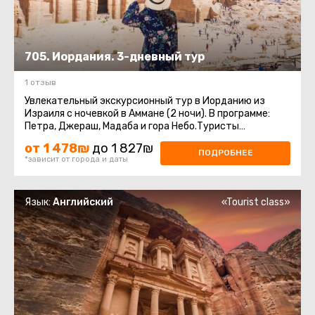
705. Иордания. 3-дневный тур
1 отзыв
Увлекательный экскурсионный тур в Иорданию из
Израиля с ночевкой в Аммане (2 ночи). В программе:
Петра, Джераш, Мадаба и гора Небо.Туристы
стремятся в Иорданию со всего ...
от 1 478₪
до 1 827₪
ПОДРОБНЕЕ
*зависит от города и даты
Язык:
Английский
«Tourist class»