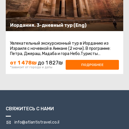
Иордания. 3-дневный тур (Eng)
Увлекательный экскурсионный тур в Иорданию из
Израиля с ночевкой в Аммане (2 ночи). В программе:
Петра, Джераш, Мадаба и гора Небо.Туристы
стремятся в Иорданию со всего ...
от 1 478₪
до 1 827₪
ПОДРОБНЕЕ
*зависит от города и даты
СВЯЖИТЕСЬ С НАМИ
info@atlantistravel.co.il