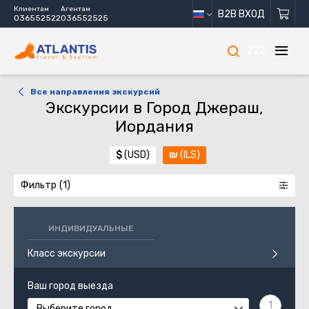
Клиентам
Агентам
B2B ВХОД
036552522
036552525
222
Все направления экскурсий
Экскурсии в Город Джераш,
Иордания
$
(USD)
₪
(ILS)
Фильтр
ИНДИВИДУАЛЬНЫЕ
Класс экскурсии
Ваш город выезда
Выберите город