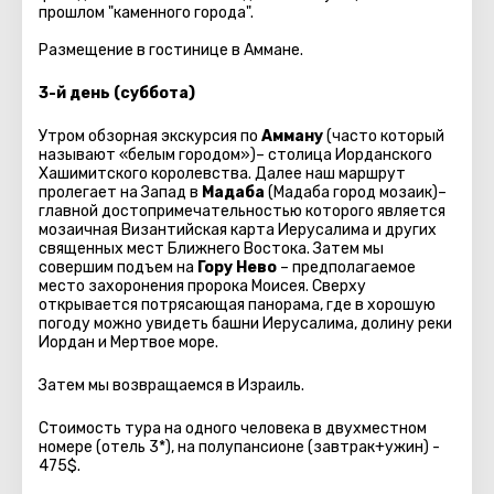
прошлом "каменного города".
Размещение в гостинице в Аммане.
3-й день (суббота)
Утром обзорная экскурсия по
Амману
(часто который
называют «белым городом»)– столица Иорданского
Хашимитского королевства. Далее наш маршрут
пролегает на Запад в
Мадаба
(Мадаба город мозаик)–
главной достопримечательностью которого является
мозаичная Византийская карта Иерусалима и других
священных мест Ближнего Востока. Затем мы
совершим подъем на
Гору Нево
– предполагаемое
место захоронения пророка Моисея. Сверху
открывается потрясающая панорама, где в хорошую
погоду можно увидеть башни Иерусалима, долину реки
Иордан и Мертвое море.
Затем мы возвращаемся в Израиль.
Стоимость тура на одного человека в двухместном
номере (отель 3*), на полупансионе (завтрак+ужин) -
475$.