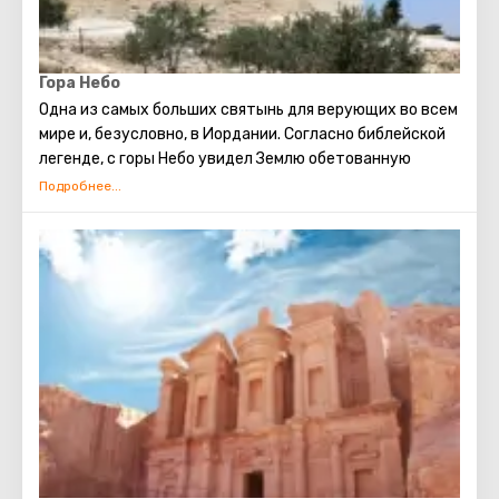
Гора Небо
Одна из самых больших святынь для верующих во всем
мире и, безусловно, в Иордании. Согласно библейской
легенде, с горы Небо увидел Землю обетованную
пророк Моисей. И здесь же закончил свои земные дни.
Небо однажды освятил сам Папа Римский.
Гора никогда не пустует. Сюда приезжают самые
разные гости. Кто-то – почувствовать святость
места, так хорошо описанного Библией. Кто-то –
полюбоваться пейзажем. Небо остается сакральным
местом: на горе есть храм и установлена скульптура,
напоминающая о Посохе Моисеевом и Божьем величии.
Вместе церковь и этот символ образуют мемориал,
посвященный пророку. Кроме того, на горе расположен
монастырь. Каков его возраст, доподлинно
неизвестно, но согласно легенде, не меньше тысячи.