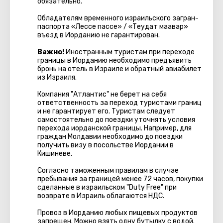
обязательно.
Обладателям временного израильского загран-
паспорта «Лессе пассе» / «Теудат маавар»
въезд в Иорданию не гарантирован.
Важно!
Иностранным туристам при переходе
границы в Иорданию необходимо предъявить
бронь на отель в Израиле и обратный авиабилет
из Израиля.
Компания "Атлантис" не берет на себя
ответственность за переход туристами границ
и не гарантирует его. Туристам следует
самостоятельно до поездки уточнять условия
перехода иорданской границы. Например, для
граждан Молдавии необходимо до поездки
получить визу в посольстве Иордании в
Кишиневе.
Согласно таможенным правилам в случае
пребывания за границей менее 72 часов, покупки
сделанные в израильском "Duty Free" при
возврате в Израиль облагаются НДС.
Провоз в Иорданию любых пищевых продуктов
запрещен. Можно взять одну бутылку с водой.