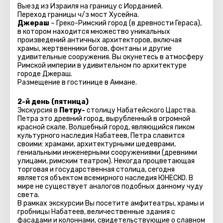
Выезд из Израиля на границу с Иорданией.
Переход границы ч/з мост Хусейна.
Джераш
– Греко-Римский город (в древности Гераса),
в котором находится множество уникальных
произведений античных архитекторов, включая
храмы, жертвенники богов, фонтаны и другие
удивительные сооружения. Вы окунетесь в атмосферу
Римской империи в удивительном по архитектуре
городе Джераш.
Размещение в гостинице в Аммане.
2-й день (пятница)
Экскурсия в
Петру-
столицу Набатейского Царства.
Петра это древний город, вырубленный в огромной
красной скале. Волшебный город, являющийся пиком
культурного наследия Набатеев, Петра славится
своими: храмами, архитектурными шедеврами,
гениальными инженерными сооружениями (древними
улицами, римским театром). Некогда процветающая
торговая и государственная столица, сегодня
является объектом всемирного наследия ЮНЕСКО. В
мире не существует аналогов подобных данному чуду
света.
В рамках экскурсии Вы посетите амфитеатры, храмы и
гробницы Набатеев, величественные здания с
фасадами и колоннами, свидетельствующие о славном