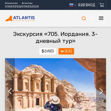
Клиентам
Агентам
B2B ВХОД
036552522
036552525
222
Экскурсия «705. Иордания. 3-
дневный тур»
$
(USD)
₪
(ILS)