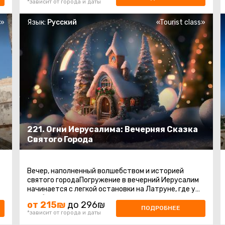
*зависит от города и даты
s»
Язык:
Русский
«Tourist class»
221. Огни Иерусалима: Вечерняя Сказка
Святого Города
Вечер, наполненный волшебством и историей
святого городаПогружение в вечерний Иерусалим
начинается с легкой остановки на Латруне, где у
нас будет время насладиться ...
от 215₪
до 296₪
ПОДРОБНЕЕ
*зависит от города и даты