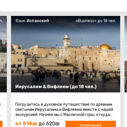
л.
Язык:
Испанский
«Business» до 18 чел.
Иерусалим & Вифлеем (до 18 чел.)
ы
Погрузитесь в духовное путешествие по древним
святыням Иерусалима и Вифлеема вместе с нашей
,
экскурсией. Начнем мы с Масличной горы, откуда
откроется великолепный ...
от 514₪
до 620₪
ПОДРОБНЕЕ