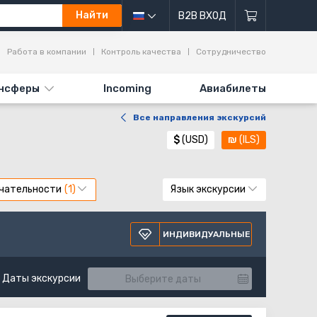
Найти
B2B ВХОД
Работа в компании
Контроль качества
Сотрудничество
нсферы
Incoming
Авиабилеты
Все направления экскурсий
$
(USD)
₪
(ILS)
чательности
Язык экскурсии
ИНДИВИДУАЛЬНЫЕ
Даты экскурсии