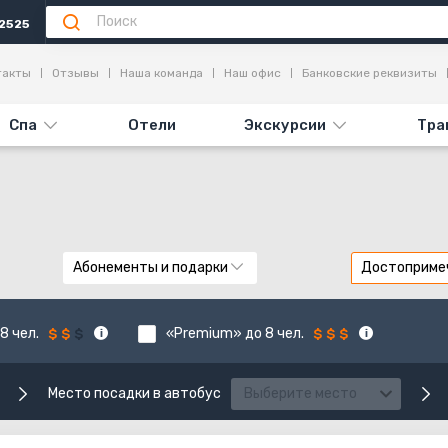
2525
такты
Отзывы
Наша команда
Наш офис
Банковские реквизиты
Спа
Отели
Экскурсии
Тра
Абонементы и подарки
Достоприме
8 чел.
«Premium» до 8 чел.
Место посадки в автобус
Выберите место