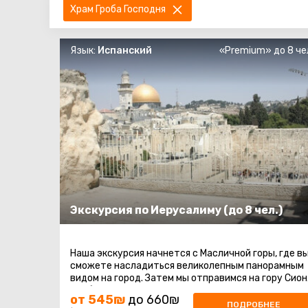
Храм Гроба Господня
Язык:
Испанский
«Premium» до 8 че
Экскурсия по Иерусалиму (до 8 чел.)
Наша экскурсия начнется с Масличной горы, где в
сможете насладиться великолепным панорамным
видом на город. Затем мы отправимся на гору Сион
чтобы посетить места ...
от 545₪
до 660₪
ПОДРОБНЕЕ