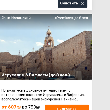
Очистить
Язык:
Испанский
«Premium» до 8 чел.
Иерусалим & Вифлеем (до 8 чел.)
Погрузитесь в духовное путешествие по
историческим святыням Иерусалима и Вифлеема,
воспользуйтесь нашей экскурсией. Начнем с
Масличной горы, где вы сможете насладиться ...
от 607₪
до 730₪
ПОДРОБНЕЕ