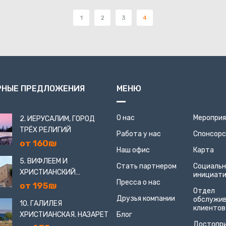
1
2
3
4
РНЫЕ ПРЕДЛОЖЕНИЯ
МЕНЮ
О нас
Меропри
2. ИЕРУСАЛИМ, ГОРОД
ТРЁХ РЕЛИГИЙ
Работа у нас
Спонсор
от 160₪
Наш офис
Карта
5. ВИФЛЕЕМ И
Стать партнером
Социаль
ХРИСТИАНСКИЙ
инициат
Пресса о нас
ИЕРУСАЛИМ
от 195₪
Отдел
Друзья компании
обслужи
10. ГАЛИЛЕЯ
клиентов
ХРИСТИАНСКАЯ. НАЗАРЕТ
Блог
Достопр