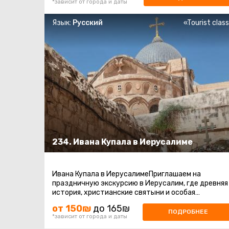
*зависит от города и даты
Язык:
Русский
«Tourist clas
234. Ивана Купала в Иерусалиме
Ивана Купала в ИерусалимеПриглашаем на
праздничную экскурсию в Иерусалим, где древняя
история, христианские святыни и особая
атмосфера праздника Ивана Купалы соединяются
от 150₪
до 165₪
...
ПОДРОБНЕЕ
*зависит от города и даты