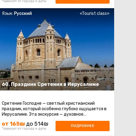
*зависит от города и даты
Язык:
Русский
«Tourist class»
60. Праздник Сретения в Иерусалиме
Сретение Господне — светлый христианский
праздник, который особенно глубоко ощущается в
Иерусалиме. Эта экскурсия — духовное
путешествие по главным святыням города ...
от 165₪
до 514₪
ПОДРОБНЕЕ
*зависит от города и даты