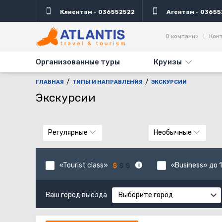
Клиентам - 036552522
Агентам - 03655
О компании
Кон
Организованные туры
Круизы
ГЛАВНАЯ
ТИПЫ И НАПРАВЛЕНИЯ
ЭКСКУРСИИ
Экскурсии
Регулярные
Необычные
«Tourist class»
«Business» до 1
Ваш город выезда
Выберите город