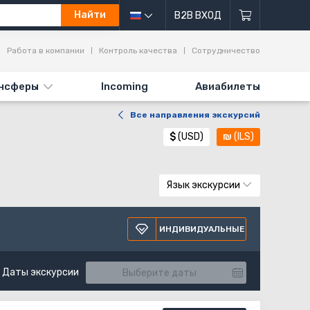
Найти
B2B ВХОД
Работа в компании
Контроль качества
Сотрудничество
нсферы
Incoming
Авиабилеты
Все направления экскурсий
$
(USD)
₪
(ILS)
Язык экскурсии
ИНДИВИДУАЛЬНЫЕ
Даты экскурсии