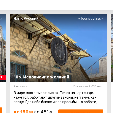
s»
Язык:
Русский
«Tourist class»
106. Исполнение желаний
я
2 отзыва
Посетило 9 618 чел.
В мире много «мест силы». Точек на карте, где,
кажется, работают другие законы, не такие, как
везде. Где небо ближе и все просьбы — о работе,
благополучии, второй ...
от 150₪
до 451₪