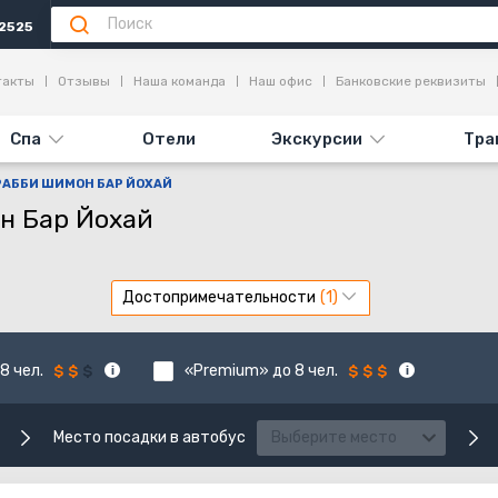
2525
такты
Отзывы
Наша команда
Наш офис
Банковские реквизиты
Спа
Отели
Экскурсии
Тра
РАББИ ШИМОН БАР ЙОХАЙ
н Бар Йохай
Достопримечательности
8 чел.
«Premium» до 8 чел.
Место посадки в автобус
Выберите место