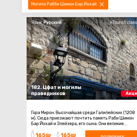
Могила Рабби Шимон Бар Йохай
Язык:
Русский
«Tourist clas
182. Цфат и могилы
праведников
Акци
Гора Мирон. Высочайшая среди Галилейских (1208
м). Сюда приезжают почтить память Раби Шимон
Бар Йохай и Элейзера, его сына. Они великие
каббалисты и создали базу этого учения ...
165₪
165₪
ПОДРОБНЕЕ