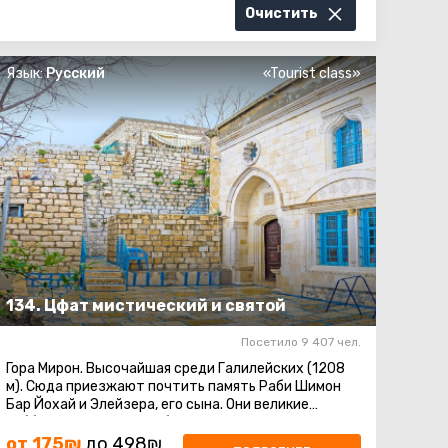
Очистить
Язык:
Русский
«Tourist class»
134. Цфат мистический и святой
Посетило 9 407 чел.
Гора Мирон. Высочайшая среди Галилейских (1208
м). Сюда приезжают почтить память Раби Шимон
Бар Йохай и Элейзера, его сына. Они великие
каббалисты и создали базу этого учения ...
от 175₪
до 498₪