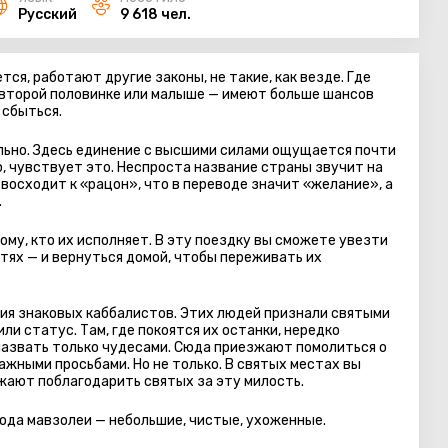
Русский
9 618 чел.
жется, работают другие законы, не такие, как везде. Где
, второй половинке или малыше — имеют больше шансов
 сбыться.
ельно. Здесь единение с высшими силами ощущается почти
, чувствует это. Неспроста название страны звучит на
восходит к «рацон», что в переводе значит «желание», а
.
ому, кто их исполняет. В эту поездку вы сможете увезти
етях — и вернуться домой, чтобы переживать их
ия знаковых каббалистов. Этих людей признали святыми
ли статус. Там, где покоятся их останки, нередко
назвать только чудесами. Сюда приезжают помолиться о
ажными просьбами. Но не только. В святых местах вы
зжают поблагодарить святых за эту милость.
рода мавзолеи — небольшие, чистые, ухоженные.