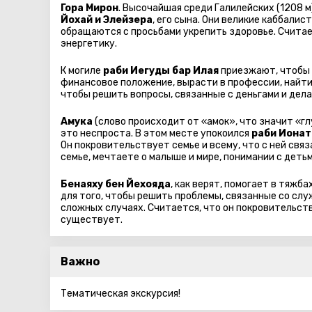
Гора Мирон
. Высочайшая среди Галилейских (1208 
Йохай и Элейзера
, его сына. Они великие каббалист
обращаются с просьбами укрепить здоровье. Считае
энергетику.
К могиле
раби Иегуды бар Илая
приезжают, чтобы 
финансовое положение, вырасти в профессии, найти 
чтобы решить вопросы, связанные с деньгами и дела
Амука
(слово происходит от «амок», что значит «гл
это неспроста. В этом месте упокоился
раби Ионат
Он покровительствует семье и всему, что с ней связ
семье, мечтаете о малыше и мире, понимании с дет
Бенаяху бен Йехояда
, как верят, помогает в тяж
для того, чтобы решить проблемы, связанные со слу
сложных случаях. Считается, что он покровительств
существует.
Важно
Тематическая экскурсия!