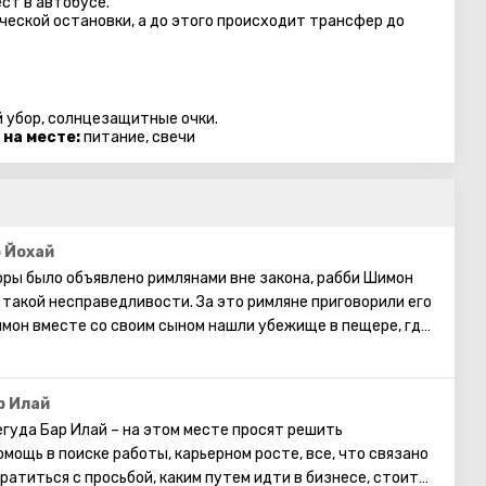
ст в автобуcе.
еской остановки, а до этого происходит трансфер до
й убор, солнцезащитные очки.
 на месте:
питание, свечи
 Йохай
Торы было объявлено римлянами вне закона, рабби Шимон
такой несправедливости. За это римляне приговорили его
имон вместе со своим сыном нашли убежище в пещере, где
ового дерева, запивая их родниковой водой. Они
лет, проводя время за совместными занятиями Торой. Они
 и скрытую Тору. Впервые в истории скрытая Тора была
р Илай
ти записи известны под названием книга «Зоар».
гуда Бар Илай – на этом месте просят решить
мощь в поиске работы, карьерном росте, все, что связано
ратиться с просьбой, каким путем идти в бизнесе, стоит