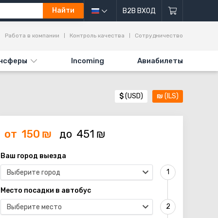
Найти
B2B ВХОД
Работа в компании
Контроль качества
Сотрудничество
нсферы
Incoming
Авиабилеты
$
(USD)
₪
(ILS)
от
150
₪
до
451
₪
Ваш город выезда
Выберите город
Место посадки в автобус
Выберите место