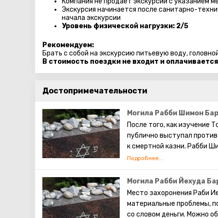
Компания не продает экскурсии с указанием ме
Экскурсия начинается после санитарно-технич
начала экскурсии
Уровень физической нагрузки: 2/5
Рекомендуем:
Брать с собой на экскурсию питьевую воду, головно
В стоимость поездки не входит и оплачивается
Достопримечательности
Могила Рабби Шимон Бар
После того, как изучение 
публично выступал против 
к смертной казни. Рабби Ш
они питались плодами рожк
прятались там тринадцать 
изучали как явленную, так
Могила Рабби Йехуда Ба
записана рабби Шимоном. Э
Место захоронения Раби Ие
материальные проблемы, по
со словом деньги. Можно об