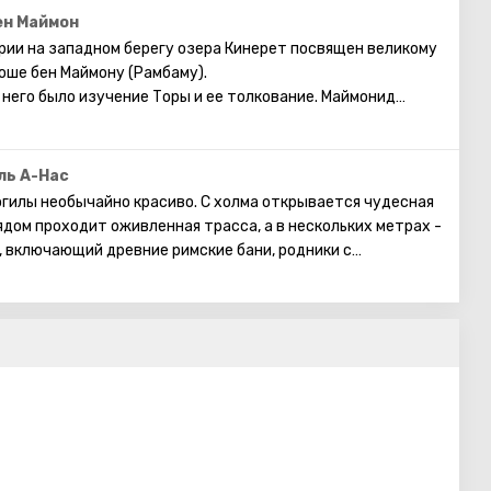
ен Маймон
рии на западном берегу озера Кинерет посвящен великому
Моше бен Маймону (Рамбаму).
него было изучение Торы и ее толкование. Маймонид
во трудов по философии, этике, медицине, математике,
ал религиозный труд «Мишне Тора» («Повторение Торы»),
лигиозным вопросам.
ль А-Нас
гилы необычайно красиво. С холма открывается чудесная
ядом проходит оживленная трасса, а в нескольких метрах -
 включающий древние римские бани, родники с
и раскопки синагоги, построенной в 4 веке. В ней частично
и изображения Ковчега Завета, Ханукии, Лулав, знаки
е символы.