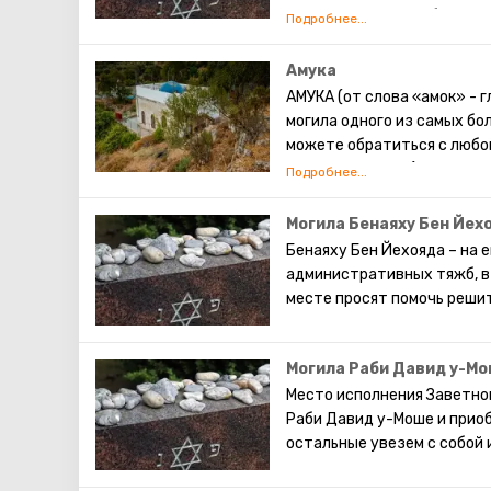
ли открывать свой бизнес.
Амука
АМУКА (от слова «амок» - 
могила одного из самых бо
можете обратиться с любой
спутника жизни (для тех, к
кто бездетен и понимания т
Могила Бенаяху Бен Йех
Бенаяху Бен Йехояда – на 
административных тяжб, в 
месте просят помочь реши
Могила Раби Давид у-М
Место исполнения Заветног
Раби Давид у-Моше и приоб
остальные увезем с собой 