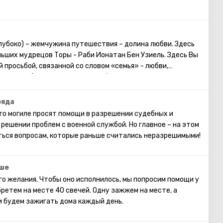
глубоко) – жемчужина путешествия – долина любви. Здесь
льших мудрецов Торы - Раби Ионатан Бен Узиель. Здесь Вы
 просьбой, связанной со словом «семья» - любви,
то одинок). Просить семейного благополучия, детей – тем,
ем, у кого дети есть.
ояда
его могиле просят помощи в разрешении судебных и
решении проблем с военной службой. Но главное – на этом
ться вопросам, которые раньше считались неразрешимыми!
оше
о желания. Чтобы оно исполнилось, мы попросим помощи у
ретем на месте 40 свечей. Одну зажжем на месте, а
и будем зажигать дома каждый день.