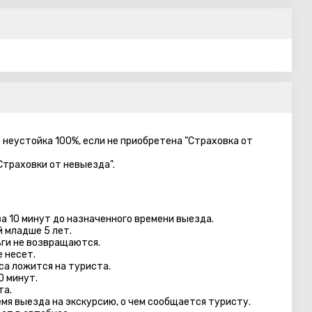
– неустойка 100%, если не приобретена "Страховка от
Страховки от невыезда".
а 10 минут до назначенного времени выезда.
й младше 5 лет.
ги не возвращаются.
 несет.
са ложится на туриста.
0 минут.
та.
емя выезда на экскурсию, о чем сообщается туристу.