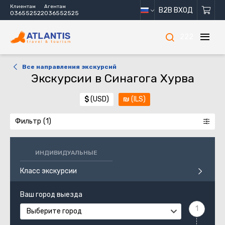
Клиентам
Агентам
B2B ВХОД
036552522
036552525
222
Все направления экскурсий
Экскурсии в Синагога Хурва
$
(USD)
₪
(ILS)
Фильтр
ИНДИВИДУАЛЬНЫЕ
Класс экскурсии
Ваш город выезда
Выберите город