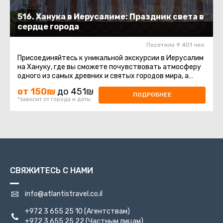
516. Ханука в Иерусалиме: Праздник света в
сердце города
Посетило 9 401 чел.
Присоединяйтесь к уникальной экскурсии в Иерусалим
на Хануку, где вы сможете почувствовать атмосферу
одного из самых древних и святых городов мира, а
также насладиться ...
от 150₪
до 451₪
ПОДРОБНЕЕ
*зависит от города и даты
СВЯЖИТЕСЬ С НАМИ
info@atlantistravel.co.il
+972 3 655 25 10
(Агентствам)
+972 3 655 25 22
(Частным лицам)