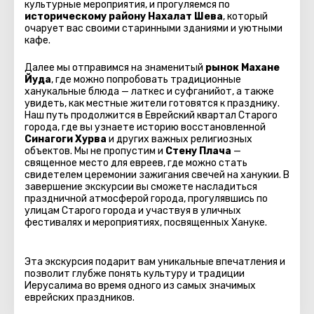
культурные мероприятия, и прогуляемся по
историческому району Нахалат Шева
, который
очарует вас своими старинными зданиями и уютными
кафе.
Далее мы отправимся на знаменитый
рынок Махане
Йуда
, где можно попробовать традиционные
ханукальные блюда — латкес и суфганийот, а также
увидеть, как местные жители готовятся к празднику.
Наш путь продолжится в Еврейский квартал Старого
города, где вы узнаете историю восстановленной
Синагоги Хурва
и других важных религиозных
объектов. Мы не пропустим и
Стену Плача
—
священное место для евреев, где можно стать
свидетелем церемонии зажигания свечей на ханукии. В
завершение экскурсии вы сможете насладиться
праздничной атмосферой города, прогулявшись по
улицам Старого города и участвуя в уличных
фестивалях и мероприятиях, посвященных Хануке.
Эта экскурсия подарит вам уникальные впечатления и
позволит глубже понять культуру и традиции
Иерусалима во время одного из самых значимых
еврейских праздников.