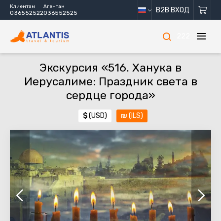
Клиентам
Агентам
B2B ВХОД
036552522
036552525
222
Экскурсия «516. Ханука в
Иерусалиме: Праздник света в
сердце города»
$
(USD)
₪
(ILS)