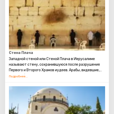
Ковчег Завета на горе Сион. Перед смертью Давид
передал своему сыну Соломону средства и все
необходимые чертежи для строительства Первого
Храма. Его почитают как в христианстве, так и в
иудаизме и в исламе.
Стена Плача
Западной стеной или Стеной Плача в Иерусалиме
называют стену, сохранившуюся после разрушения
Первого и Второго Храмов иудеев. Арабы, видевшие,
как скорбят евреи о разрушении храма, прозвали это
место Стеной плача. В настоящее время существует
традиция: стоя у Стены Плача просить о самом
сокровенном. Можно также вложить между камней
Стены записку с заветным желанием, которое
непременно сбудется. Собираясь посетить Стену
Плача, следует помнить о том, что это возможно