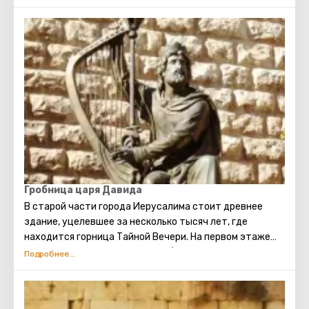
несколько кварталов, в которых проживают евреи,
арабы, христиане и армяне. Несмотря на то, что армяне
также исповедуют христианство, для них проводятся
отдельные службы в храмах, и живут они обособленно.
В армянском квартале практически не бывает
туристических экскурсий. Каждый может увидеть
потрясающие памятники старинной архитектуры,
просто прогулявшись по Старому городу. Башня
Давида, Храм Гроба Господня, сохранившаяся римская
торговая улица, Стена Плача и многие другие
достопримечательности Иерусалима открыты для
посещения туристами.
Гробница царя Давида
В старой части города Иерусалима стоит древнее
здание, уцелевшее за несколько тысяч лет, где
находится горница Тайной Вечери. На первом этаже
этого здания расположена гробница Царя Давида. Это
был великий царь, ярчайшая фигура Ветхого Завета. Он
объединил Израиль в мощное, сильное государство,
сделав Иерусалим его главной столицей, установил