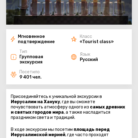
Мгновенное
Класс
подтверждение
«Tourist class»
Тип
Язык
Групповая
Русский
экскурсия
Посетило
9 401 чел.
Присоединяйтесь к уникальной экскурсии в
Иерусалим на Хануку
, где вы сможете
почувствовать атмосферу одного из
самых древних
и святых городов мира
, а также насладиться
праздником света и традиций.
В ходе экскурсии мы посетим
площадь перед
Иерусалимской мерией
, где часто проходят