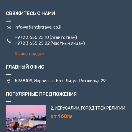
построена, её открытие состоялось весной 2010 года.
Новая синагога красивая, как снаружи, так и изнутри. В
СВЯЖИТЕСЬ С НАМИ
подвале здания хранятся древние находки,
обнаруженные в ходе археологических раскопок -
взглянуть на них имеет возможность каждый гость со
info@atlantistravel.co.il
специального балкона.
+972 3 655 25 10
(Агентствам)
+972 3 655 25 22
(Частным лицам)
Офисы продаж
ГЛАВНЫЙ ОФИС
5938109, Израиль, г. Бат-Ям, ул. Ротшильд 29
ПОПУЛЯРНЫЕ ПРЕДЛОЖЕНИЯ
2. ИЕРУСАЛИМ, ГОРОД ТРЁХ РЕЛИГИЙ
от 160₪