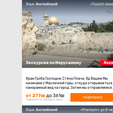
Язык:
Английский
«Tourist clas
Экскурсия по Иерусалиму
Акци
Храм Гроба Господня, Стена Плача, Яд Вашем Мы
начинаем с Масличной горы, откуда открываеться
панорамный вид на город. Затем мы отправляемся
на гору Сион, чтобы посетить ...
от 277₪
до 361₪
ПОДРОБНЕЕ
*зависит от города и даты
Язык:
Английский
«Premium» до 8 че