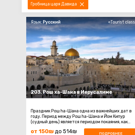
Гробница царя Давида
Язык:
Русский
«Tourist clas
203. Рош ха-Шана в Иерусалиме
Праздник Рош ha-Шана одна из важнейших дат в
году. Период между Рош ha-Шана и Йом Кипур
(судный день) является периодом покаяния, как
когда-то давно, покаялся о содеянном ...
от 150₪
до 514₪
ПОДРОБНЕЕ