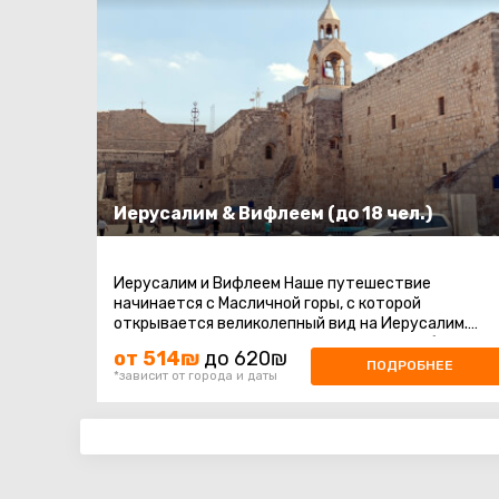
Иерусалим & Вифлеем (до 18 чел.)
Иерусалим и Вифлеем Наше путешествие
начинается с Масличной горы, с которой
открывается великолепный вид на Иерусалим.
Затем мы отправляемся на гору Сион, чтобы
от 514₪
до 620₪
посетить ...
ПОДРОБНЕЕ
*зависит от города и даты