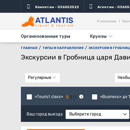
Клиентам - 036552522
Агентам - 03655
О компании
Кон
Организованные туры
Круизы
ГЛАВНАЯ
ТИПЫ И НАПРАВЛЕНИЯ
ЭКСКУРСИИ В ГРОБНИЦ
Экскурсии в Гробница царя Дав
Регулярные
Необ
«Tourist class»
«Business» до 1
Ваш город выезда
Выберите город