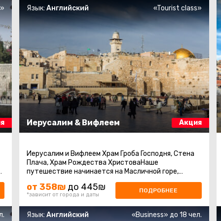
s»
Язык:
Английский
«Tourist class»
Иерусалим & Вифлеем
я
Акция
Иерусалим и Вифлеем Храм Гроба Господня, Стена
Плача, Храм Рождества ХристоваНаше
путешествие начинается на Масличной горе,
откуда открывается прекрасный вид на Иерусалим
от 358₪
до 445₪
...
ПОДРОБНЕЕ
*зависит от города и даты
л.
Язык:
Английский
«Business» до 18 чел.