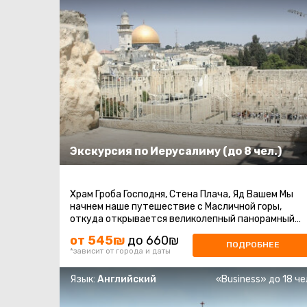
Экскурсия по Иерусалиму (до 8 чел.)
Храм Гроба Господня, Стена Плача, Яд Вашем Мы
начнем наше путешествие с Масличной горы,
откуда открывается великолепный панорамный
вид на город. Затем наш маршрут приведет ...
от 545₪
до 660₪
ПОДРОБНЕЕ
*зависит от города и даты
Язык:
Английский
«Business» до 18 че