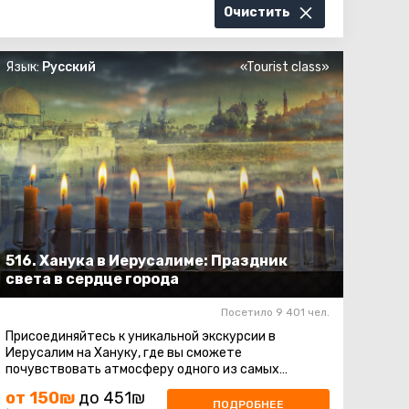
Очистить
Язык:
Русский
«Tourist class»
516. Ханука в Иерусалиме: Праздник
света в сердце города
Посетило 9 401 чел.
Присоединяйтесь к уникальной экскурсии в
Иерусалим на Хануку, где вы сможете
почувствовать атмосферу одного из самых
древних и святых городов мира, а также
от 150₪
до 451₪
насладиться ...
ПОДРОБНЕЕ