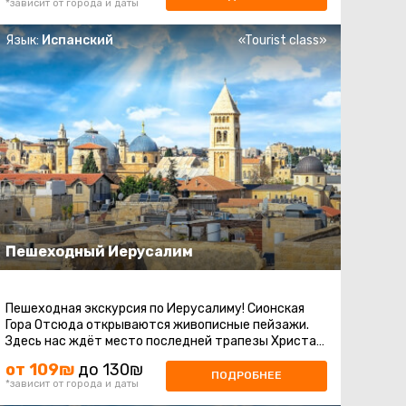
*зависит от города и даты
Язык:
Испанский
«Tourist class»
Пешеходный Иерусалим
Пешеходная экскурсия по Иерусалиму! Сионская
Гора Отсюда открываются живописные пейзажи.
Здесь нас ждёт место последней трапезы Христа -
Горница Тайной Вечери, а также ...
от 109₪
до 130₪
ПОДРОБНЕЕ
*зависит от города и даты