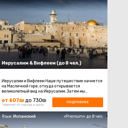
Иерусалим & Вифлеем (до 8 чел.)
Иерусалим и Вифлеем Наше путешествие начнется
на Масличной горе, откуда открывается
великолепный вид на Иерусалим. Затем мы
продолжим восхождение на гору Сион, чтобы ...
от 607₪
до 730₪
ПОДРОБНЕЕ
*зависит от города и даты
Язык:
Испанский
«Premium» до 8 чел.