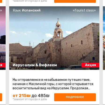
*зависит от города и даты
s»
Язык:
Испанский
«Tourist class»
Иерусалим & Вифлеем
я
Акция
Мы отправляемся в незабываемое путешествие,
начиная с Масличной горы, с которой открывается
восхитительный вид на Иерусалим. Продолжая
восхождение на гору Сион, мы ...
от 215₪
до 485₪
ПОДРОБНЕЕ
*зависит от города и даты