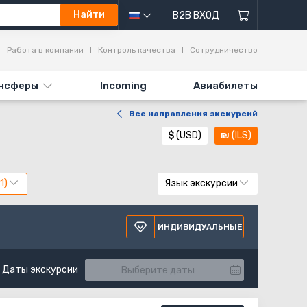
Найти
B2B ВХОД
Работа в компании
Контроль качества
Сотрудничество
нсферы
Incoming
Авиабилеты
Все направления экскурсий
$
(USD)
₪
(ILS)
Язык экскурсии
ИНДИВИДУАЛЬНЫЕ
Даты экскурсии