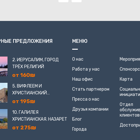
РНЫЕ ПРЕДЛОЖЕНИЯ
МЕНЮ
О нас
Меропри
2. ИЕРУСАЛИМ, ГОРОД
ТРЁХ РЕЛИГИЙ
Работа у нас
Спонсор
от 160₪
Наш офис
Карта
5. ВИФЛЕЕМ И
Стать партнером
Социаль
ХРИСТИАНСКИЙ
инициат
Пресса о нас
ИЕРУСАЛИМ
от 195₪
Отдел
Друзья компании
обслужи
10. ГАЛИЛЕЯ
клиентов
ХРИСТИАНСКАЯ. НАЗАРЕТ
Блог
Достопр
от 275₪
Города