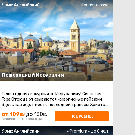
Язык:
Английский
«Tourist class»
Пешеходный Иерусалим
Пешеходная экскурсия по Иерусалиму! Сионская
Гора Отсюда открываются живописные пейзажи.
Здесь нас ждёт место последней трапезы Христа -
Горница Тайной Вечери, а также ...
от 109₪
до 130₪
ПОДРОБНЕЕ
*зависит от города и даты
Язык:
Английский
«Premium» до 8 чел.