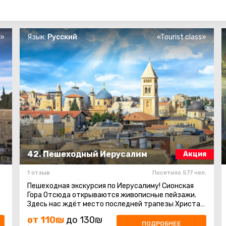
s»
Язык:
Русский
«Tourist class»
42. Пешеходный Иерусалим
Акция
1 отзыв
Посетило 577 чел.
Пешеходная экскурсия по Иерусалиму! Сионская
Гора Отсюда открываются живописные пейзажи.
Здесь нас ждёт место последней трапезы Христа -
Горница Тайной Вечери, а также ...
от 110₪
до 130₪
ПОДРОБНЕЕ