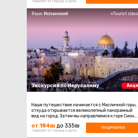
*зависит от города и даты
Язык:
Испанский
«Tourist clas
Экскурсия по Иерусалиму
Акци
Наше путешествие начинается с Масличной горы,
откуда открывается великолепный панорамный
вид на город. Затем мы направляемся к горе Сион,
чтобы посетить такие исторические ...
от 184₪
до 335₪
ПОДРОБНЕЕ
*зависит от города и даты