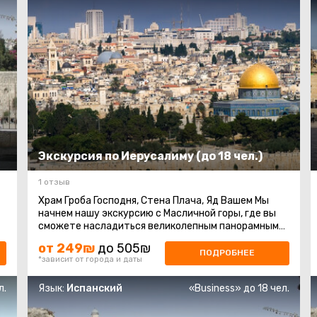
Экскурсия по Иерусалиму (до 18 чел.)
1 отзыв
Храм Гроба Господня, Стена Плача, Яд Вашем Мы
начнем нашу экскурсию с Масличной горы, где вы
сможете насладиться великолепным панорамным
видом на город. Затем мы отправимся ...
от 249₪
до 505₪
ПОДРОБНЕЕ
*зависит от города и даты
л.
Язык:
Испанский
«Business» до 18 чел.