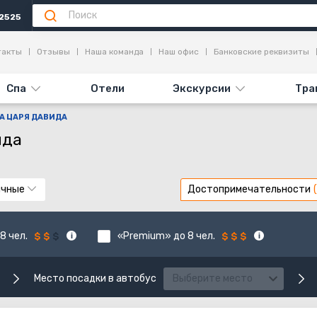
2525
такты
Отзывы
Наша команда
Наш офис
Банковские реквизиты
Спа
Отели
Экскурсии
Тра
А ЦАРЯ ДАВИДА
ида
ычные
Достопримечательности
8 чел.
«Premium» до 8 чел.
Место посадки в автобус
Выберите место