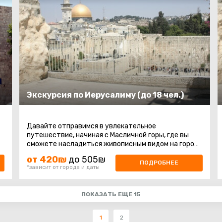
Экскурсия по Иерусалиму (до 18 чел.)
Давайте отправимся в увлекательное
путешествие, начиная с Масличной горы, где вы
сможете насладиться живописным видом на город.
После этого мы отправимся на гору Сион ...
от 420₪
до 505₪
ПОДРОБНЕЕ
*зависит от города и даты
ПОКАЗАТЬ ЕЩЕ 15
1
2