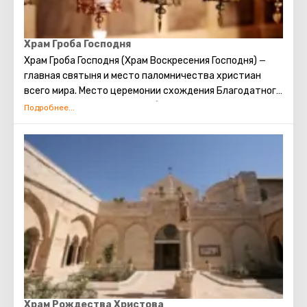
Храм Гроба Господня
Храм Гроба Господня (Храм Воскресения Господня)
—
главная святыня и место паломничества христиан
всего мира. Место церемонии схождения Благодатного
огня. Место распятия, погребения и воскрешения
Христа.
Храм Рождества Христова