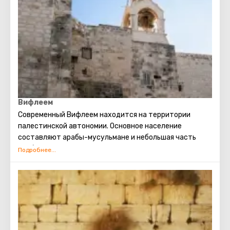
передал своему сыну Соломону средства и все
необходимые чертежи для строительства Первого
Храма. Его почитают как в христианстве, так и в
иудаизме и в исламе.
Вифлеем
Современный Вифлеем находится на территории
палестинской автономии. Основное население
составляют арабы-мусульмане и небольшая часть
арабов-христиан. Основной доход Вифлеему приносит
поток туристов. В этот город съезжаются
христианские паломники со всего света. Именно здесь
родился Иисус Христос. Каждое Рождество в
Вифлееме проводятся рождественские мессы,
которые транслируют по всему миру. Главная святыня
города – серебряная звезда в пещере храма
Рождества Христова, которой отмечено место, где