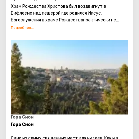
Храм Рождества Христова был воздвигнут в
Вифлееме над пещерой где родился Иисус.
Богослужения в храме Рождествапрактически не
прерывались с ранневизантийской эпохи. Современное
здание Храма Рождества Христова является
единственным христианским храмом в
Палестине, сохранившимся с домусульманского
периода.
Гора Сион
Гора Сион
Одно из самых священных мест для иудеев. Как и в