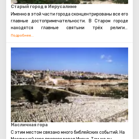
Старый город в Иерусалиме
Именно в этой части города сконцентрированы все его
главные достопримечательности. В Старом городе
находятся главные святыни трёх религий:
мусульманской, иудейской и христианской. Также есть
несколько кварталов, в которых проживают евреи,
арабы, христиане и армяне. Несмотря на то, что армяне
также исповедуют христианство, для них проводятся
отдельные службы в храмах, и живут они обособленно.
В армянском квартале практически не бывает
туристических экскурсий. Каждый может увидеть
потрясающие памятники старинной архитектуры,
просто прогулявшись по Старому городу. Башня
Давида, Храм Гроба Господня, сохранившаяся римская
торговая улица, Стена Плача и многие другие
достопримечательности Иерусалима открыты для
посещения туристами.
Масличная гора
С этим местом связано много библейских событий. На