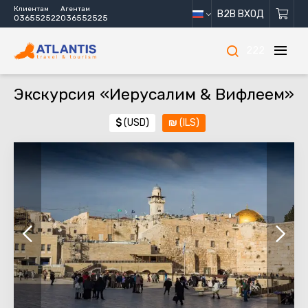
Клиентам
Агентам
B2B ВХОД
036552522
036552525
222
Экскурсия «Иерусалим & Вифлеем»
$
(USD)
₪
(ILS)