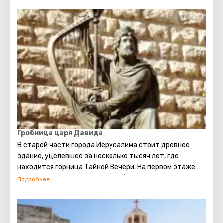
называемых станциями. На месте первых десяти
станций построены небольшие церкви или часовни.
Оставшиеся четыре можно увидеть в Храме Гроба
Господня. Пройдя по Крестному пути, можно самому
увидеть, прочувствовать то, что пришлось пережить
Иисусу. ( В программе маршрута посещение 5
последних точек)
Гробница царя Давида
В старой части города Иерусалима стоит древнее
здание, уцелевшее за несколько тысяч лет, где
находится горница Тайной Вечери. На первом этаже
этого здания расположена гробница Царя Давида. Это
был великий царь, ярчайшая фигура Ветхого Завета. Он
объединил Израиль в мощное, сильное государство,
сделав Иерусалим его главной столицей, установил
Ковчег Завета на горе Сион. Перед смертью Давид