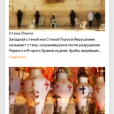
появился на свет Иисус. В этом храме есть
чудотворная икона улыбающейся Божьей Матери,
пещера Избиенных младенцев.
Стена Плача
Западной стеной или Стеной Плача в Иерусалиме
называют стену, сохранившуюся после разрушения
Первого и Второго Храмов иудеев. Арабы, видевшие,
как скорбят евреи о разрушении храма, прозвали это
место Стеной плача. В настоящее время существует
традиция: стоя у Стены Плача просить о самом
сокровенном. Можно также вложить между камней
Стены записку с заветным желанием, которое
непременно сбудется. Собираясь посетить Стену
Плача, следует помнить о том, что это возможно
только в скромной одежде, прикрывающей колени и
плечи.