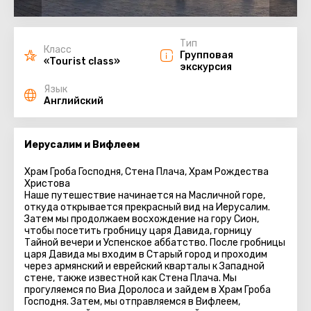
Тип
Класс
Групповая
«Tourist class»
экскурсия
Язык
Английский
Иерусалим и Вифлеем
Храм Гроба Господня, Стена Плача, Храм Рождества
Христова
Наше путешествие начинается на Масличной горе,
откуда открывается прекрасный вид на Иерусалим.
Затем мы продолжаем восхождение на гору Сион,
чтобы посетить гробницу царя Давида, горницу
Тайной вечери и Успенское аббатство. После гробницы
царя Давида мы входим в Старый город и проходим
через армянский и еврейский кварталы к Западной
стене, также известной как Стена Плача. Мы
прогуляемся по Виа Доролоса и зайдем в Храм Гроба
Господня. Затем, мы отправляемся в Вифлеем,