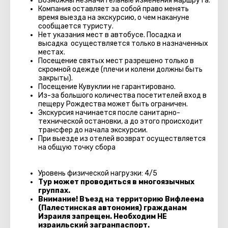
Возможны незначительные изменения маршрута.
Компания оставляет за собой право менять
время выезда на экскурсию, о чем накануне
сообщается туристу.
Нет указания мест в автобуcе. Посадка и
высадка осуществляется только в назначенных
местах.
Посещение святых мест разрешено только в
скромной одежде (плечи и колени должны быть
закрыты).
Посещение Кувуклии не гарантировано.
Из-за большого количества посетителей вход в
пещеру Рождества может быть ограничен.
Экскурсия начинается после санитарно-
технической остановки, а до этого происходит
трансфер до начала экскурсии.
При выезде из отелей возврат осуществляется
на общую точку сбора
Уровень физической нагрузки: 4/5
Тур может проводиться в многоязычных
группах.
Внимание! Въезд на территорию Вифлеема
(Палестинская автономия) гражданам
Израиля запрещен. Необходим НЕ
израильский загранпаспорт.