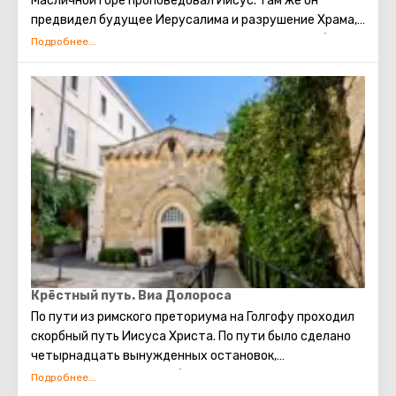
Масличной горе проповедовал Иисус. Там же он
предвидел будущее Иерусалима и разрушение Храма,
молился в оливковой роще Гефсиманского сада, был
арестован из-за предательства одного из его
апостолов – Иуды. Также, пророком Захарией в
древности было сделано предсказание о конце света.
По нему Масличная гора расколется на две части, и
тогда начнётся воскрешение мёртвых. На западном
склоне горы находится иудейское кладбище, где
когда-то был похоронен сын царя Давида- Авессалом,
а сейчас там хоронят видных государственных
деятелей Израиля.
Крёстный путь. Виа Долороса
По пути из римского преториума на Голгофу проходил
скорбный путь Иисуса Христа. По пути было сделано
четырнадцать вынужденных остановок,
происходивших ввиду обстоятельств,
останавливающих печальную процессию, сейчас