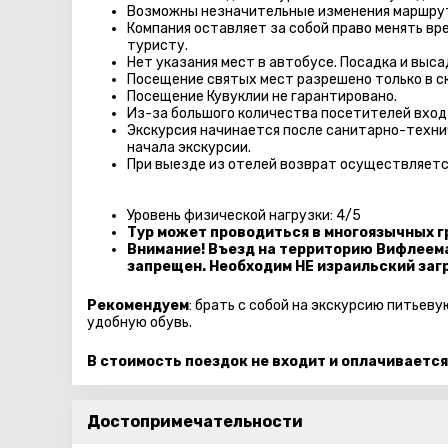
Возможны незначительные изменения маршру
Компания оставляет за собой право менять вр
туристу.
Нет указания мест в автобуcе. Посадка и выс
Посещение святых мест разрешено только в с
Посещение Кувуклии не гарантировано.
Из-за большого количества посетителей вход
Экскурсия начинается после санитарно-технич
начала экскурсии.
При выезде из отелей возврат осуществляетс
Уровень физической нагрузки: 4/5
Тур может проводиться в многоязычных г
Внимание! Въезд на территорию Вифлеем
запрещен. Необходим НЕ израильский заг
Рекомендуем
: брать с собой на экскурсию питьев
удобную обувь.
В стоимость поездок не входит и оплачивается
Достопримечательности