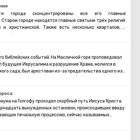
име
и города сконцентрированы все его главные
 Старом городе находятся главные святыни трёх религий:
й и христианской. Также есть несколько кварталов, в
 арабы, христиане и армяне. Несмотря на то, что армяне
нство, для них проводятся отдельные службы в храмах, и
армянском квартале практически не бывает туристических
увидеть потрясающие памятники старинной архитектуры,
го библейских событий. На Масличной горе проповедовал
Старому городу. Башня Давида, Храм Гроба Господня,
л будущее Иерусалима и разрушение Храма, молился в
я торговая улица, Стена Плача и многие другие
ого сада, был арестован из-за предательства одного из
ерусалима открыты для посещения туристами.
же, пророком Захарией в древности было сделано
. По нему Масличная гора расколется на две части, и
ие мёртвых. На западном склоне горы находится
ороса
огда-то был похоронен сын царя Давида- Авессалом, а
риума на Голгофу проходил скорбный путь Иисуса Христа.
х государственных деятелей Израиля.
ырнадцать вынужденных остановок, происходивших ввиду
вающих печальную процессию, сейчас называемых
ых десяти станций построены небольшие церкви или
е можно увидеть в Храме Гроба Господня. Пройдя по
ому увидеть, прочувствовать то, что пришлось пережить