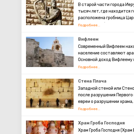
Иисусу. ( В программе мар
В старой части города Иер
тысяч лет, где находится 
расположена гробница Царя
Завета. Он объединил Изра
главной столицей, установ
передал своему сыну Соло
Вифлеем
строительства Первого Храм
Современный Вифлеем нахо
исламе.
население составляют ара
Основной доход Вифлеему 
христианские паломники со
Каждое Рождество в Вифл
транслируют по всему миру
Стена Плача
храма Рождества Христова,
Западной стеной или Стен
этом храме есть чудотвор
после разрушения Первого 
Избиенных младенцев.
евреи о разрушении храма,
существует традиция: стоя
также вложить между камн
непременно сбудется. Соби
Храм Гроба Господня
это возможно только в скр
Храм Гроба Господня (Храм