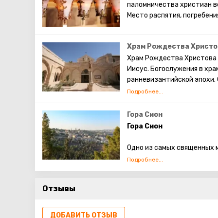
паломничества христиан вс
Место распятия, погребени
Храм Рождества Христо
Храм Рождества Христова 
Иисус. Богослужения в хр
ранневизантийской эпохи.
единственным христиански
домусульманского периода
Гора Сион
Гора Сион
Одно из самых священных м
гора – это символ дома.
Когда-то на этом холме, р
Отзывы
находилась крепость. Царь
здесь проходит часть сте
ДОБАВИТЬ ОТЗЫВ