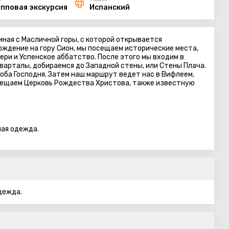
упповая экскурсия
Испанский
ная с Масличной горы, с которой открывается
ждение на гору Сион, мы посещаем исторические места,
ери и Успенское аббатство. После этого мы входим в
кварталы, добираемся до Западной стены, или Стены Плача.
роба Господня. Затем наш маршрут ведет нас в Вифлеем,
осещаем Церковь Рождества Христова, также известную
ная одежда.
дежда.