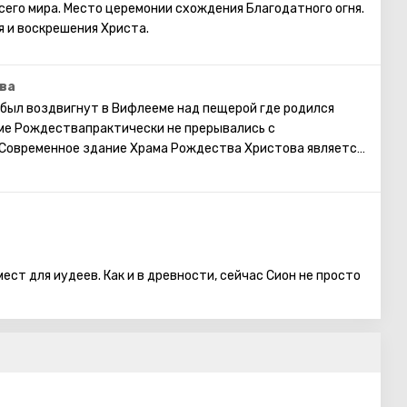
его мира. Место церемонии схождения Благодатного огня.
я и воскрешения Христа.
ва
был воздвигнут в Вифлееме над пещерой где родился
аме Рождествапрактически не прерывались с
 Современное здание Храма Рождества Христова является
м храмом в Палестине, сохранившимся с
.
ест для иудеев. Как и в древности, сейчас Сион не просто
асположенном в юго-западной части Иерусалима,
 Давид захватил ее, когда город был завоеван. Сейчас же
ны, отделяющей Старый город.