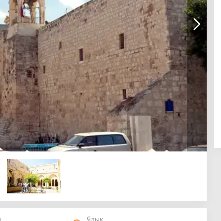
п
Язык