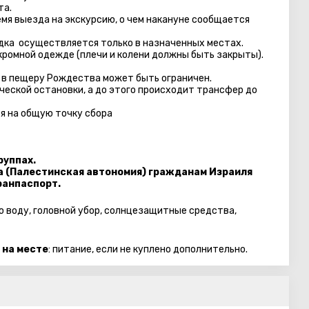
та.
емя выезда на экскурсию, о чем накануне сообщается
адка осуществляется только в назначенных местах.
кромной одежде (плечи и колени должны быть закрыты).
 в пещеру Рождества может быть ограничен.
еской остановки, а до этого происходит трансфер до
я на общую точку сбора
руппах.
а (Палестинская автономия) гражданам Израиля
ранпаспорт.
ую воду, головной убор, солнцезащитные средства,
 на месте
: питание, если не куплено дополнительно.