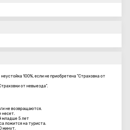
– неустойка 100%, если не приобретена "Страховка от
Страховки от невыезда".
ги не возвращаются.
 несет.
й младше 5 лет
са ложится на туриста.
0 минут.