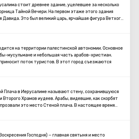
шрута посещение 5 последних точек)
усалима стоит древнее здание, уцелевшее за несколько
горница Тайной Вечери. На первом этаже этого здания
 Давида. Это был великий царь, ярчайшая фигура Ветхого
иль в мощное, сильное государство, сделав Иерусалим его
ил Ковчег Завета на горе Сион. Перед смертью Давид
мону средства и все необходимые чертежи для
а. Его почитают как в христианстве, так и в иудаизме и в
дится на территории палестинской автономии. Основное
бы-мусульмане и небольшая часть арабов-христиан.
приносит поток туристов. В этот город съезжаются
 всего света. Именно здесь родился Иисус Христос.
ееме проводятся рождественские мессы, которые
. Главная святыня города – серебряная звезда в пещере
 которой отмечено место, где появился на свет Иисус. В
ой Плача в Иерусалиме называют стену, сохранившуюся
ная икона улыбающейся Божьей Матери, пещера
и Второго Храмов иудеев. Арабы, видевшие, как скорбят
 прозвали это место Стеной плача. В настоящее время
 у Стены Плача просить о самом сокровенном. Можно
ей Стены записку с заветным желанием, которое
раясь посетить Стену Плача, следует помнить о том, что
омной одежде, прикрывающей колени и плечи.
 Воскресения Господня)
главная святыня и место
—