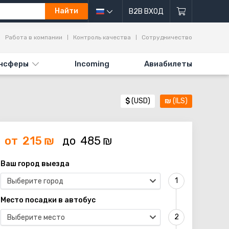
Найти
B2B ВХОД
Работа в компании
Контроль качества
Сотрудничество
нсферы
Incoming
Авиабилеты
$
(USD)
₪
(ILS)
от
215
₪
до
485
₪
Ваш город выезда
Выберите город
Место посадки в автобус
Выберите место