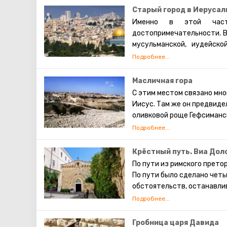
Старый город в Иерусал
Именно в этой част
достопримечательности. В
мусульманской, иудейско
которых проживают евреи,
также исповедуют христиа
живут они обособленно. В 
Масличная гора
экскурсий. Каждый может 
С этим местом связано мно
просто прогулявшись по 
Иисус. Там же он предвиде
сохранившаяся римска
оливковой роще Гефсиманск
достопримечательности И
его апостолов – Иуды. Так
предсказание о конце света
тогда начнётся воскрешен
Крёстный путь. Виа Дол
иудейское кладбище, где к
По пути из римского прето
сейчас там хоронят видны
По пути было сделано чет
обстоятельств, останавли
станциями. На месте перв
часовни. Оставшиеся четыр
Крестному пути, можно сам
Гробница царя Давида