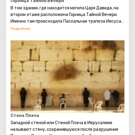
Горница Тайной Вечери
В том здании, где находится могила Царя Давида, на
втором этаже расположена Горница Тайной Вечери.
Именно там происходила Пасхальная трапеза Иисуса и
его апостолов, после чего Иуда предал Христа. Спустя
семь недель в Горницу явился Святой Дух. После этого
апостолы Христа заговорили на множестве разных
языков и отправились по миру проповедовать Новый
завет. Сцена Тайной Вечери нашла отражение в
работах знаменитых художников и иконописцев.
Стена Плача
Западной стеной или Стеной Плача в Иерусалиме
называют стену, сохранившуюся после разрушения