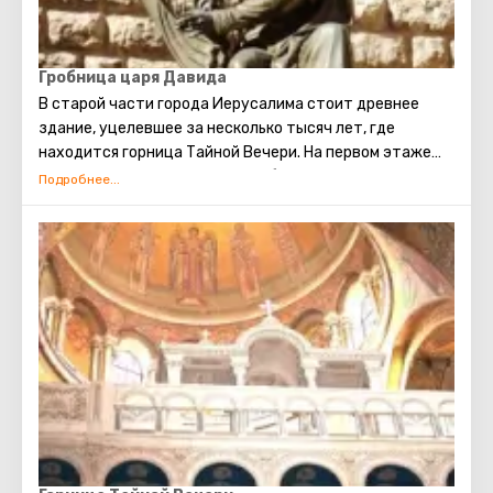
торговая улица, Стена Плача и многие другие
достопримечательности Иерусалима открыты для
посещения туристами.
Гробница царя Давида
В старой части города Иерусалима стоит древнее
здание, уцелевшее за несколько тысяч лет, где
находится горница Тайной Вечери. На первом этаже
этого здания расположена гробница Царя Давида. Это
был великий царь, ярчайшая фигура Ветхого Завета. Он
объединил Израиль в мощное, сильное государство,
сделав Иерусалим его главной столицей, установил
Ковчег Завета на горе Сион. Перед смертью Давид
передал своему сыну Соломону средства и все
необходимые чертежи для строительства Первого
Храма. Его почитают как в христианстве, так и в
иудаизме и в исламе.