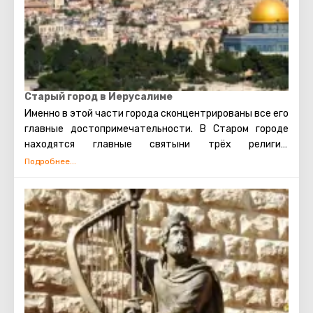
Старый город в Иерусалиме
Именно в этой части города сконцентрированы все его
главные достопримечательности. В Старом городе
находятся главные святыни трёх религий:
мусульманской, иудейской и христианской. Также есть
несколько кварталов, в которых проживают евреи,
арабы, христиане и армяне. Несмотря на то, что армяне
также исповедуют христианство, для них проводятся
отдельные службы в храмах, и живут они обособленно.
В армянском квартале практически не бывает
туристических экскурсий. Каждый может увидеть
потрясающие памятники старинной архитектуры,
просто прогулявшись по Старому городу. Башня
Давида, Храм Гроба Господня, сохранившаяся римская