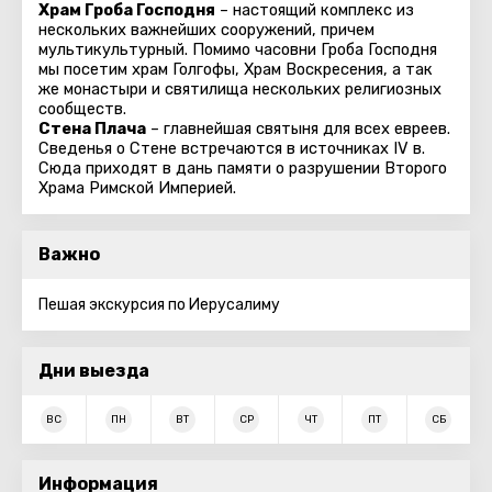
Храм Гроба Господня
– настоящий комплекс из
нескольких важнейших сооружений, причем
мультикультурный. Помимо часовни Гроба Господня
мы посетим храм Голгофы, Храм Воскресения, а так
же монастыри и святилища нескольких религиозных
сообществ.
Стена Плача
– главнейшая святыня для всех евреев.
Сведенья о Стене встречаются в источниках IV в.
Сюда приходят в дань памяти о разрушении Второго
Храма Римской Империей.
Важно
Пешая экскурсия по Иерусалиму
Дни выезда
ВС
ПН
ВТ
СР
ЧТ
ПТ
СБ
Информация