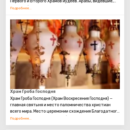
Первого и Второго Храмов иудеев. Арабы, видевшие,
как скорбят евреи о разрушении храма, прозвали это
место Стеной плача. В настоящее время существует
традиция: стоя у Стены Плача просить о самом
сокровенном. Можно также вложить между камней
Стены записку с заветным желанием, которое
непременно сбудется. Собираясь посетить Стену
Плача, следует помнить о том, что это возможно
только в скромной одежде, прикрывающей колени и
плечи.
Храм Гроба Господня
Храм Гроба Господня (Храм Воскресения Господня)
—
главная святыня и место паломничества христиан
всего мира. Место церемонии схождения Благодатного
огня. Место распятия, погребения и воскрешения
Христа.