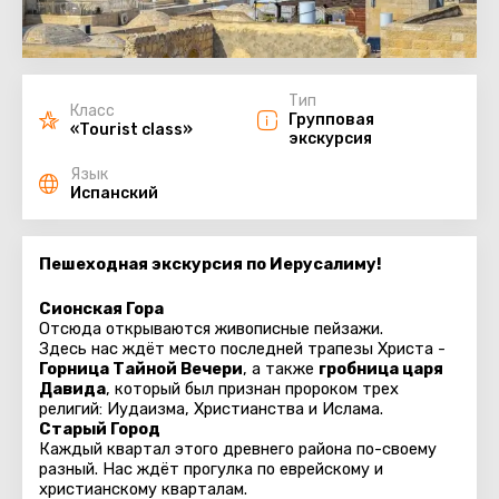
Тип
Класс
Групповая
«Tourist class»
экскурсия
Язык
Испанский
Пешеходная экскурсия по Иерусалиму!
Сионская Гора
Отсюда открываются живописные пейзажи.
Здесь нас ждёт место последней трапезы Христа -
Горница Тайной Вечери
, а также
гробница царя
Давида
, который был признан пророком трех
религий: Иудаизма, Христианства и Ислама.
Старый Город
Каждый квартал этого древнего района по-своему
разный. Нас ждёт прогулка по еврейскому и
христианскому кварталам.