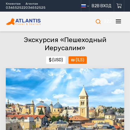
Клиентам
Агентам
B2B ВХОД
036552522
036552525
222
Экскурсия «Пешеходный
Иерусалим»
$
(USD)
₪
(ILS)