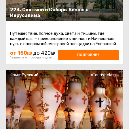
224. Святыни и Соборы Вечного
Иерусалима
Путешествие, полное духа, света и тишины, где
каждый шаг — прикосновение к вечности.Начнем наш
путь с панорамной смотровой площадки на Елеонской
горе. Отсюда открывается ...
от 150₪
до 420₪
ПОДРОБНЕЕ
*зависит от города и даты
Язык:
Русский
«Tourist class»