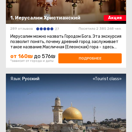
1. Иерусалим Христианский
Акция
289 отзывов
Посетило 2 385 268 чел.
27
Иерусалим можно назвать Городом Бога. Эта экскурсия
позволит понять, почему древний город заслуживает
такое название.Масличная (Елеонская) гора - здесь
нас ждёт восхитительный ...
от 160₪
до 576₪
ПОДРОБНЕЕ
*зависит от города и даты
Язык:
Русский
«Tourist class»