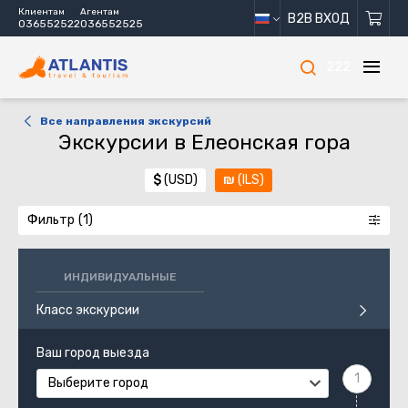
Клиентам
Агентам
B2B ВХОД
036552522
036552525
222
Все направления экскурсий
Экскурсии в Елеонская гора
$
(USD)
₪
(ILS)
Фильтр
ИНДИВИДУАЛЬНЫЕ
Класс экскурсии
Ваш город выезда
Выберите город