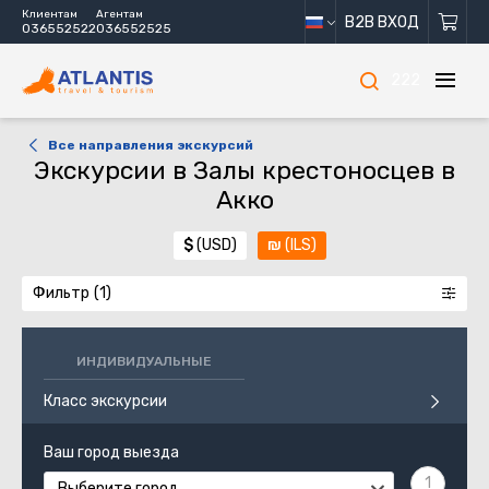
Клиентам
Агентам
B2B ВХОД
036552522
036552525
222
Все направления экскурсий
Экскурсии в Залы крестоносцев в
Акко
$
(USD)
₪
(ILS)
Фильтр
ИНДИВИДУАЛЬНЫЕ
Класс экскурсии
Ваш город выезда
Выберите город