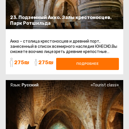
23. Подземный Акко. Залы крестоносцев.
Парк Ротшильда
Акко – столица крестоносцев и древний порт,
занесенный в список всемирного наследия ЮНЕСКО.Вы
сможете воочию лицезреть древние крепостные
стены, восточный базар, старинные ...
275₪
275₪
ПОДРОБНЕЕ
Язык:
Русский
«Tourist class»