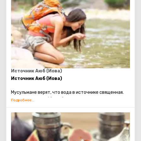
Иордана лежит на 500 м ниже парка.
Во времена создания «Бельвуар» играл важнейшую
роль для Иерусалима. Он должен был быть главной
защитой святого города он набега мусульман.
Источник Аюб (Иова)
Источник Аюб (Иова)
Мусульмане верят, что вода в источнике священная.
Благодаря ей Аюб (Иова) смог вылечиться от проказы.
А пещерка, из которой вытекает целительная влага,
считается местом, где он нашел убежище. Источник и
сейчас окружают легенды о его чудодейственной
силе.