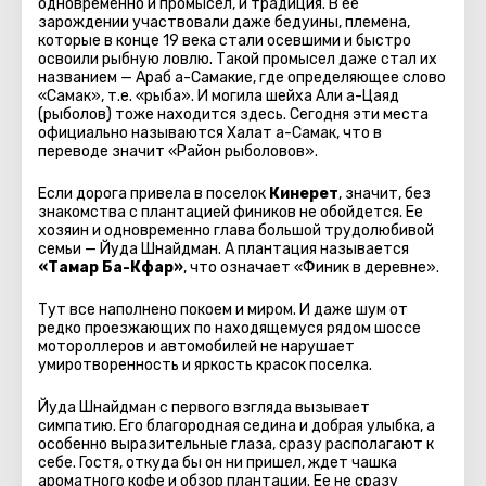
одновременно и промысел, и традиция. В ее
зарождении участвовали даже бедуины, племена,
которые в конце 19 века стали осевшими и быстро
освоили рыбную ловлю. Такой промысел даже стал их
названием — Араб а-Самакие, где определяющее слово
«Самак», т.е. «рыба». И могила шейха Али а-Цаяд
(рыболов) тоже находится здесь. Сегодня эти места
официально называются Халат а-Самак, что в
переводе значит «Район рыболовов».
Если дорога привела в поселок
Кинерет
, значит, без
знакомства с плантацией фиников не обойдется. Ее
хозяин и одновременно глава большой трудолюбивой
семьи — Йуда Шнайдман. А плантация называется
«Тамар Ба-Кфар»
, что означает «Финик в деревне».
Тут все наполнено покоем и миром. И даже шум от
редко проезжающих по находящемуся рядом шоссе
мотороллеров и автомобилей не нарушает
умиротворенность и яркость красок поселка.
Йуда Шнайдман с первого взгляда вызывает
симпатию. Его благородная седина и добрая улыбка, а
особенно выразительные глаза, сразу располагают к
себе. Гостя, откуда бы он ни пришел, ждет чашка
ароматного кофе и обзор плантации. Ее не сразу