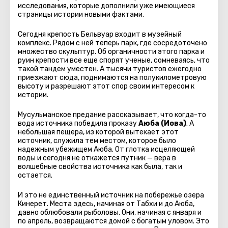
исследования, которые дополнили уже имеющиеся
страницы истории новыми фактами.
Сегодня крепость Бельвуар входит в музейный
комплекс. Рядом с ней теперь парк, где сосредоточено
множество скульптур. Об органичности этого парка и
руин крепости все еще спорят ученые, сомневаясь, что
такой тандем уместен. А тысячи туристов ежегодно
приезжают сюда, поднимаются на полукилометровую
высоту и разрешают этот спор своим интересом к
истории.
Мусульманское предание рассказывает, что когда-то
вода источника победила проказу
Аюба (Иова)
. А
небольшая пещера, из которой вытекает этот
источник, служила тем местом, которое было
надежным убежищем Аюба. От глотка исцеляющей
воды и сегодня не откажется путник — вера в
волшебные свойства источника как была, так и
остается.
И это не единственный источник на побережье озера
Кинерет. Места здесь, начиная от Табхи и до Аюба,
давно облюбовали рыболовы. Они, начиная с января и
по апрель, возвращаются домой с богатым уловом. Это