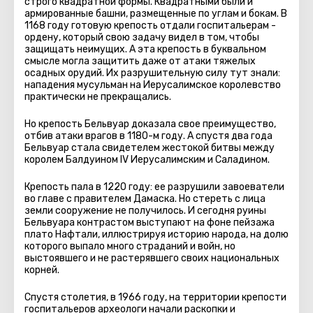
строго квадратной формы. Квадратными были и
армированные башни, размещенные по углам и бокам. В
1168 году готовую крепость отдали госпитальерам -
ордену, который свою задачу видел в том, чтобы
защищать неимущих. А эта крепость в буквальном
смысле могла защитить даже от атаки тяжелых
осадных орудий. Их разрушительную силу тут знали:
нападения мусульман на Иерусалимское королевство
практически не прекращались.
Но крепость Бельвуар доказала свое преимущество,
отбив атаки врагов в 1180-м году. А спустя два года
Бельвуар стала свидетелем жестокой битвы между
королем Балдуином IV Иерусалимским и Саладином.
Крепость пала в 1220 году: ее разрушили завоеватели
во главе с правителем Дамаска. Но стереть с лица
земли сооружение не получилось. И сегодня руины
Бельвуара контрастом выступают на фоне пейзажа
плато Нафтали, иллюстрируя историю народа, на долю
которого выпало много страданий и войн, но
выстоявшего и не растерявшего своих национальных
корней.
Спустя столетия, в 1966 году, на территории крепости
госпитальеров археологи начали раскопки и