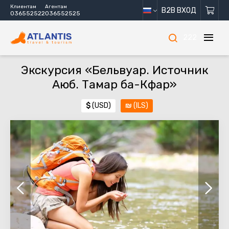
Клиентам
Агентам
B2B ВХОД
036552522
036552525
222
Экскурсия «Бельвуар. Источник
Аюб. Тамар ба-Кфар»
$
(USD)
₪
(ILS)