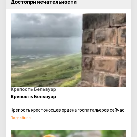
Достопримечательности
Крепость Бельвуар
Крепость Бельвуар
Крепость крестоносцев ордена госпитальеров сейчас
носит статус национального парка. Раскинулся он на
два десятка километров южнее озера Кинерет (или
Галилейского моря), на плато Нафтали. Долина