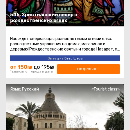
545. Христианский север в
рождественских огнях
Нас ждет сверкающая разноцветными огнями елка,
разноцветные украшения на домах, магазинах и
деревьях!Рождественские святыни города Назарет, по
следам апостолов в горах ...
Выезд из
Беэр Шева
от 150₪
до 195₪
ПОДРОБНЕЕ
*зависит от города и даты
Язык:
Русский
«Tourist class»