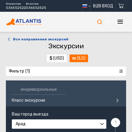
Клиентам
Агентам
B2B ВХОД
036552522
036552525
222
Все направления экскурсий
Экскурсии
$
(USD)
₪
(ILS)
Фильтр
ИНДИВИДУАЛЬНЫЕ
Класс экскурсии
Ваш город выезда
Арад