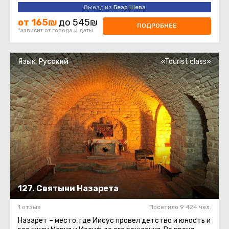
считается священной у христиан.Храм ...
Выезд из
Беэр Шева
от 165₪
до 545₪
ПОДРОБНЕЕ
*зависит от города и даты
Язык:
Русский
«Tourist class»
127. Святыни Назарета
1 отзыв
Посетило 9 424 чел.
Назарет – место, где Иисус провел детство и юность и