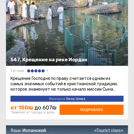
547. Крещение на реке Иордан
1 отзыв
1
Крещение Господня по праву считается одним из
самых значимых событий в христианской традиции,
которое знаменует не только начало миссии Сына
Божия на земле, но и явление ...
Выезд из
Беэр Шева
от 150₪
до 607₪
ПОДРОБНЕЕ
*зависит от города и даты
Язык:
Испанский
«Tourist class»