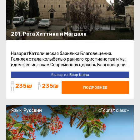
201. Рога Хиттина и Магдала
НазаретКатолическая базилика Благовещения.
Галилея стала колыбелью раннего христианства и мы
идём к её истокам.Современная церковь Благовещения
воздвигнута в 1969 ...
Выезд из
Беэр Шева
235₪
235₪
ПОДРОБНЕЕ
Язык:
Русский
«Tourist class»