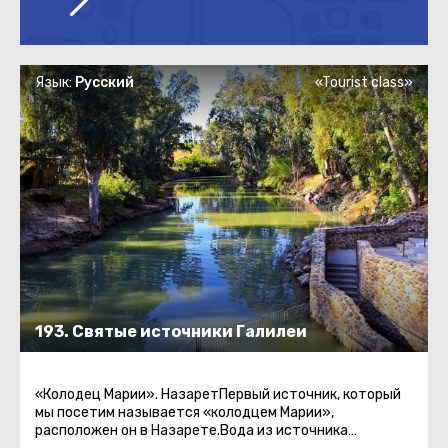
Язык:
Русский
«Tourist class»
193. Святые источники Галилеи
«Колодец Марии». НазаретПервый источник, который
мы посетим называется «колодцем Марии»,
расположен он в Назарете.Вода из источника