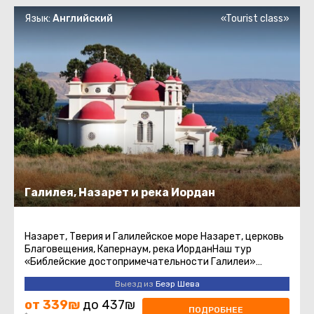
Язык:
Английский
«Tourist class»
Галилея, Назарет и река Иордан
Назарет, Тверия и Галилейское море Назарет, церковь
Благовещения, Капернаум, река ИорданНаш тур
«Библейские достопримечательности Галилеи»
предлагает уникальную ...
Выезд из
Беэр Шева
от 339₪
до 437₪
ПОДРОБНЕЕ