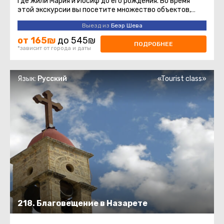
где жили Мария и Иосиф до его рождения. Во время
этой экскурсии вы посетите множество объектов,
которые христианство ...
Выезд из
Беэр Шева
от 165₪
до 545₪
ПОДРОБНЕЕ
*зависит от города и даты
Язык:
Русский
«Tourist class»
218. Благовещение в Назарете