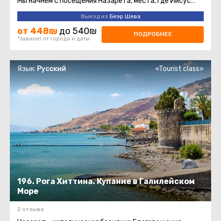
Мы начнем с посещения Назарета, места, где Иисус
провел свои первые ...
Выезд из
Беэр Шева
от 448₪
до 540₪
ПОДРОБНЕЕ
*зависит от города и даты
Язык:
Русский
«Tourist class»
196. Рога Хиттина. Купание в Галилейском
Море
2 отзыва