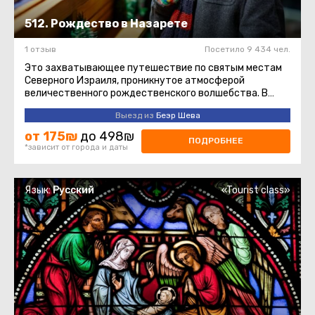
512. Рождество в Назарете
1 отзыв
Посетило 9 434 чел.
Это захватывающее путешествие по святым местам
Северного Израиля, проникнутое атмосферой
величественного рождественского волшебства. В
течение дня вы посетите несколько ...
Выезд из
Беэр Шева
от 175₪
до 498₪
ПОДРОБНЕЕ
*зависит от города и даты
Язык:
Русский
«Tourist class»