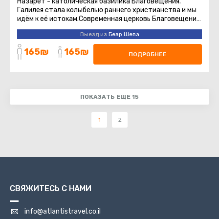
Назарет - католическая базилика Благовещения.
Галилея стала колыбелью раннего христианства и мы
идём к её истокам.Современная церковь Благовещения
воздвигнута в 1969 ...
Выезд из
Беэр Шева
165₪
165₪
ПОДРОБНЕЕ
ПОКАЗАТЬ ЕЩЕ 15
1
2
СВЯЖИТЕСЬ С НАМИ
info@atlantistravel.co.il