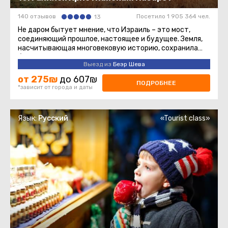
140 отзывов
Посетило 1 905 364 чел.
13
Не даром бытует мнение, что Израиль – это мост,
соединяющий прошлое, настоящее и будущее. Земля,
насчитывающая многовековую историю, сохранила
бессмертные памятники ...
Выезд из
Беэр Шева
от 275₪
до 607₪
ПОДРОБНЕЕ
*зависит от города и даты
Язык:
Русский
«Tourist class»