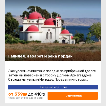
Галилея, Назарет и река Иордан
Экскурсия начинется с поездки по прибрежной дороге,
затем мы повернем в сторону Долины Армагеддона.
Отсюда мы увидим Мегиддо. Проедем мимо горы
Свержения и прибудем ...
Выезд из
Беэр Шева
от 339₪
до 410₪
ПОДРОБНЕЕ
*зависит от города и даты