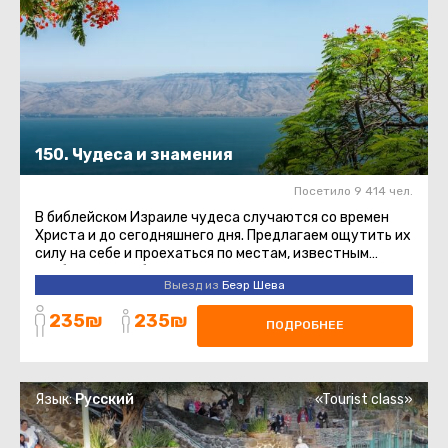
150. Чудеса и знамения
Посетило 9 414 чел.
В библейском Израиле чудеса случаются со времен
Христа и до сегодняшнего дня. Предлагаем ощутить их
силу на себе и проехаться по местам, известным
необычными событиями ...
Выезд из
Беэр Шева
235₪
235₪
ПОДРОБНЕЕ
Язык:
Русский
«Tourist class»