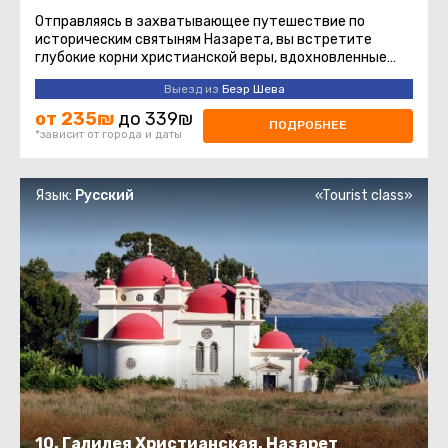
Отправляясь в захватывающее путешествие по
историческим святыням Назарета, вы встретите
глубокие корни христианской веры, вдохновленные
величием моментов, связанных ...
Выезд из
Беэр Шева
от 235₪
до 339₪
ПОДРОБНЕЕ
*зависит от города и даты
Язык:
Русский
«Tourist class»
10. Галилея Христианская. Назарет