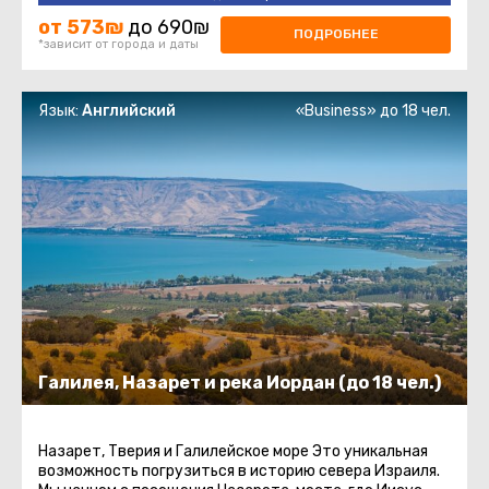
от 573₪
до 690₪
ПОДРОБНЕЕ
*зависит от города и даты
Язык:
Английский
«Business» до 18 чел.
Галилея, Назарет и река Иордан (до 18 чел.)
Назарет, Тверия и Галилейское море Это уникальная
возможность погрузиться в историю севера Израиля.