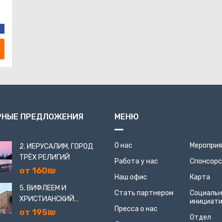
РНЫЕ ПРЕДЛОЖЕНИЯ
МЕНЮ
О нас
Меропри
2. ИЕРУСАЛИМ, ГОРОД
ТРЁХ РЕЛИГИЙ
Работа у нас
Спонсор
от 160₪
Наш офис
Карта
5. ВИФЛЕЕМ И
Стать партнером
Социаль
ХРИСТИАНСКИЙ
инициат
Пресса о нас
ИЕРУСАЛИМ
от 195₪
Отдел