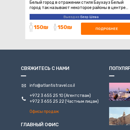
Белый город в отражении стиля Баухауз Белый
город так называют некоторое районы в центре
Тель-Авива.Эти районы имеют высокую ...
Выезд из
Беэр Шева
150₪
150₪
ПОДРОБНЕЕ
СВЯЖИТЕСЬ С НАМИ
ПОПУЛЯ
info@atlantistravel.co.il
+972 3 655 25 10
(Агентствам)
+972 3 655 25 22
(Частным лицам)
Офисы продаж
ГЛАВНЫЙ ОФИС