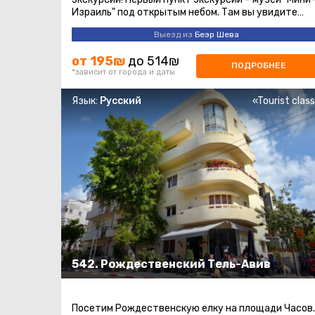
Израиль" под открытым небом. Там вы увидите
макеты всех важных достопримечательностей ...
Выезд из
Беэр Шева
от 195₪
до 514₪
ПОДРОБНЕЕ
*зависит от города и даты
Язык:
Русский
«Tourist clas
542. Рождественский Тель-Авив
Посетим Рождественскую елку на площади Часов.