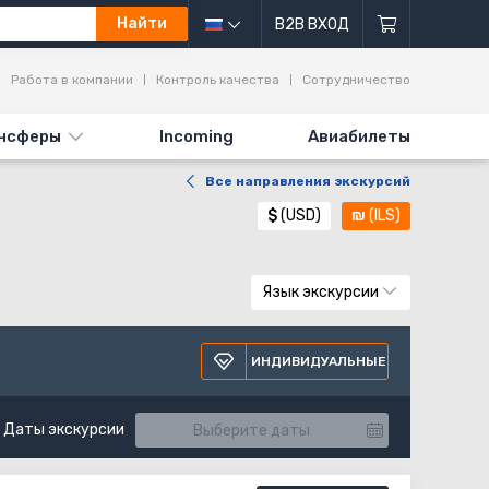
Найти
B2B ВХОД
Работа в компании
Контроль качества
Сотрудничество
нсферы
Incoming
Авиабилеты
Все направления экскурсий
$
(USD)
₪
(ILS)
Язык экскурсии
ИНДИВИДУАЛЬНЫЕ
Даты экскурсии