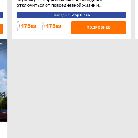
отключиться от повседневной жизни и
прикоснуться к природе, увидеть цвета, вдохнуть
Выезд из
Беэр Шева
...
175₪
175₪
ПОДРОБНЕЕ
s»