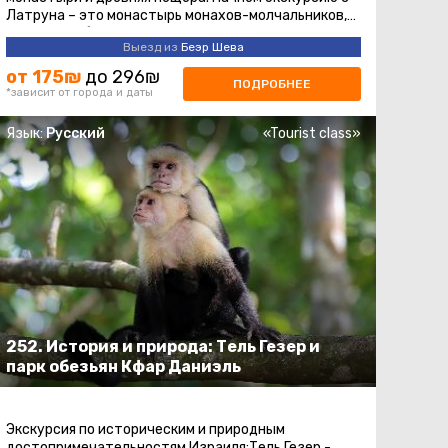
Латруна – это монастырь монахов-молчальников,
где есть собственная винодельня ...
Выезд из
Беэр Шева
от 175₪
до 296₪
ПОДРОБНЕЕ
*зависит от города и даты
Язык:
Русский
«Tourist class»
252. История и природа: Тель Гезер и
парк обезьян Кфар Даниэль
Экскурсия по историческим и природным
достопримечательностям Израиля:Тель Гезер -