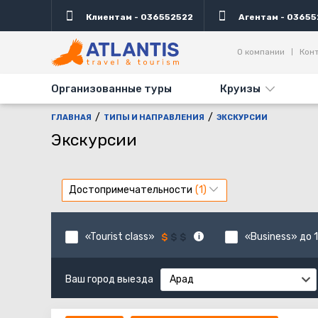
Клиентам - 036552522
Агентам - 03655
О компании
Кон
Организованные туры
Круизы
ГЛАВНАЯ
ТИПЫ И НАПРАВЛЕНИЯ
ЭКСКУРСИИ
Экскурсии
Достопримечательности
«Tourist class»
«Business» до 1
Ваш город выезда
Арад