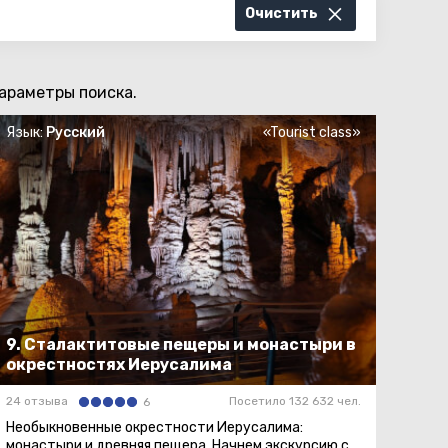
Очистить
араметры поиска.
Язык:
Русский
«Tourist class»
9. Сталактитовые пещеры и монастыри в
окрестностях Иерусалима
24 отзыва
Посетило 132 632 чел.
6
Необыкновенные окрестности Иерусалима:
монастыри и древняя пещера. Начнем экскурсию с