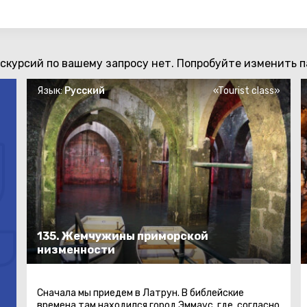
скурсий по вашему запросу нет. Попробуйте изменить п
Язык:
Русский
«Tourist class»
135. Жемчужины приморской
низменности
Сначала мы приедем в Латрун. В библейские
времена там находился город Эммаус, где, согласно