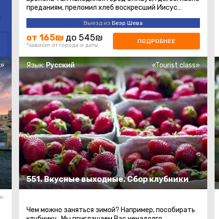
преданиям, преломил хлеб воскресший Иисус
Христос. Посетим и магазин знаменитых ...
Выезд из
Беэр Шева
от 165₪
до 545₪
ПОДРОБНЕЕ
*зависит от города и даты
s»
Язык:
Русский
«Tourist class»
551. Вкусные выходные. Сбор клубники
л.
Чем можно заняться зимой? Например, пособирать
-
клубнику…Мы приглашаем Вас ненадолго