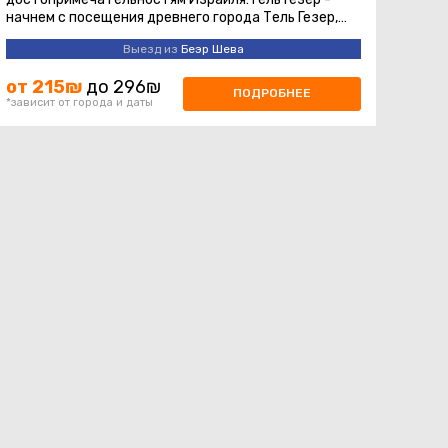
начнем с посещения древнего города Тель Гезер,
одного из важнейших археологических ...
Выезд из
Беэр Шева
от 215₪
до 296₪
ПОДРОБНЕЕ
*зависит от города и даты