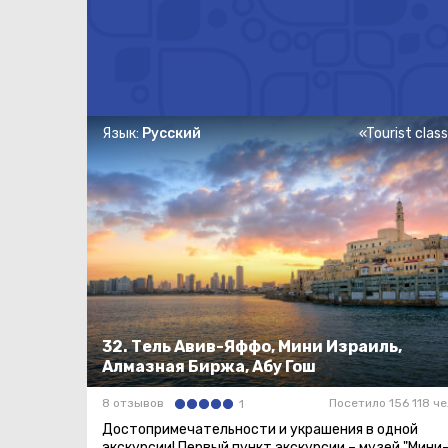
Язык:
Русский
«Tourist clas
32. Тель Авив-Яффо, Мини Израиль,
Алмазная Биржа, Абу Гош
8 отзывов
Посетило 156 118 че
1
Достопримечательности и украшения в одной
экскурсии! Первый пункт экскурсии – музей "Мини