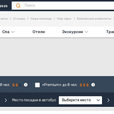
2525
такты
Отзывы
Наша команда
Наш офис
Банковские реквизиты
Спа
Отели
Экскурсии
Тра
8 чел.
«Premium» до 8 чел.
Место посадки в автобус
Выберите место