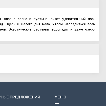
в, словно оазис в пустыне, сияет удивительный парк
д. Здесь и целого дня мало, чтобы насладиться всем
нов. Экзотические растения, водопады, и даже озеро,
е, праздничное настроение!
из самых популярных, развлекательных парков, в Израиле.
овать какую-либо памятную дату или просто весело и
о место именно для вас! Тысячи туристов с разных стран
бы весело провести время.
е пруд пруди — на любой вкус и для любых возрастов. В
дут молодые люди, любящие приключения и всплеск
е американские горки двух видов, сумасшедший корабль,
 многие другие, аттракции от которых действительно
РНЫЕ ПРЕДЛОЖЕНИЯ
МЕНЮ