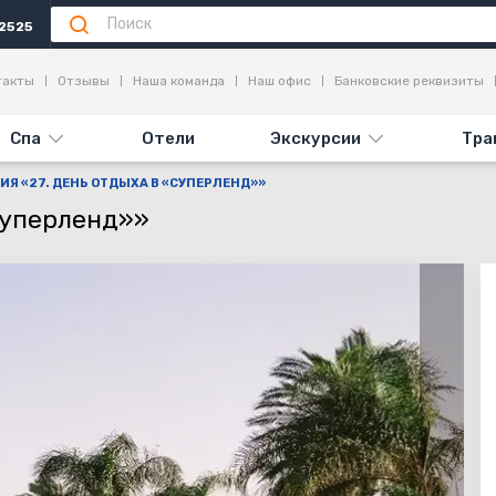
2525
я
Достопримечательности
Отзывы
такты
Отзывы
Наша команда
Наш офис
Банковские реквизиты
Спа
Отели
Экскурсии
Тра
ИЯ «27. ДЕНЬ ОТДЫХА В «СУПЕРЛЕНД»»
Суперленд»»