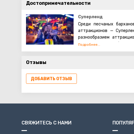
Достопримечательности
Суперленд
Среди песчаных бархано
аттракционов — Суперлен
разнообразием аттракцио
создадут вам незабываемо
Суперленд является одним 
Отзывы
Если вы хотите отпраздн
здорово отдохнуть, то эт
мира приезжают сюда, что
ДОБАВИТЬ ОТЗЫВ
Аттракционов в Суперленд
особенный восторг при
адреналина. Самые больши
индейские перевороты и
захватывает дух!
СВЯЖИТЕСЬ С НАМИ
ПОПУЛЯ