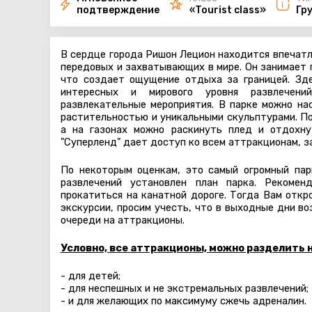
подтверждение
«Tourist class»
Гр
В сердце города Ришон Лецион находится впечат
передовых и захватывающих в мире. Он занимает 
что создает ощущение отдыха за границей. Зд
интересных и мирового уровня развлечени
развлекательные мероприятия. В парке можно на
растительностью и уникальными скульптурами. По
а на газонах можно раскинуть плед и отдохн
"Суперленд" дает доступ ко всем аттракционам, з
По некоторым оценкам, это самый огромный па
развлечений установлен план парка. Рекомен
прокатиться на канатной дороге. Тогда Вам отк
экскурсии, просим учесть, что в выходные дни в
очереди на аттракционы.
Условно, все аттракционы, можно разделить н
- для детей;
- для неспешных и не экстремальных развлечений;
- и для желающих по максимуму сжечь адреналин.