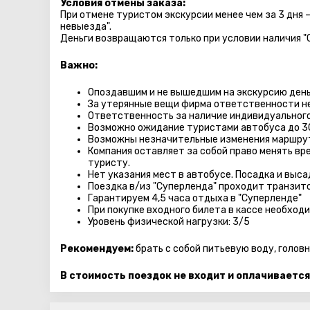
Условия отмены заказа:
При отмене туристом экскурсии менее чем за 3 дня 
невыезда".
Деньги возвращаются только при условии наличия "
Важно:
Опоздавшим и не вышедшим на экскурсию день
За утерянные вещи фирма ответственности не
Ответственность за наличие индивидуального
Возможно ожидание туристами автобуса до 3
Возможны незначительные изменения маршру
Компания оставляет за собой право менять вр
туристу.
Нет указания мест в автобуcе. Посадка и выс
Поездка в/из "Суперленда" проходит транзито
Гарантируем 4,5 часа отдыха в "Суперленде"
При покупке входного билета в кассе необход
Уровень физической нагрузки: 3/5
Рекомендуем:
брать с собой питьевую воду, голов
В стоимость поездок не входит и оплачивается