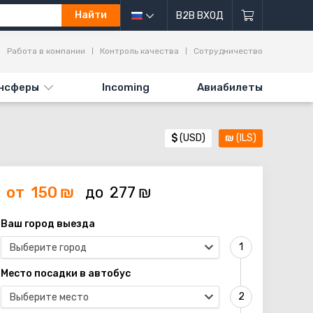
Найти
B2B ВХОД
Работа в компании
Контроль качества
Сотрудничество
нсферы
Incoming
Авиабилеты
$
(USD)
₪
(ILS)
от
150
₪
до
277
₪
Ваш город выезда
Выберите город
Место посадки в автобус
Выберите место