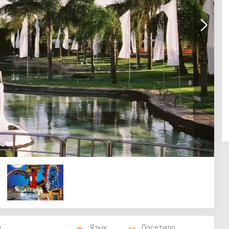
п
Язык
Посетило