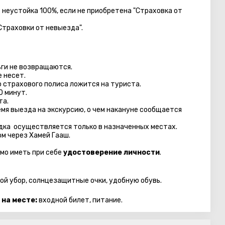
– неустойка 100%, если не приобретена "Страховка от
Страховки от невыезда".
ги не возвращаются.
 несет.
 страхового полиса ложится на туриста.
0 минут.
та.
емя выезда на экскурсию, о чем накануне сообщается
адка осуществляется только в назначенных местах.
м через Хамей Гааш.
имо иметь при себе
удостоверение личности
.
ной убор, солнцезащитные очки, удобную обувь.
 на месте:
входной билет, питание.