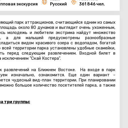
упповая экскурсия
Русский
361 846 чел.
ляющий парк аттракционов, считающийся одним из самых
площадь около 80 дунамов и выглядит очень ухоженным,
есь молодежь и любители экстрима найдут множество
й, а для малышей предусмотрены разнообразные
сладиться видом красивого озера с водопадом, богатой
 всей территории парка установлены удобные скамейки,
уть перед следующим развлечением. Входной билет в
а исключением "Скай Костера".
рк развлечений на Ближнем Востоке.
На входе в парк
дуем изначально, ознакомится. Еще один вариант –
роется чудесный вид-план территории.
При планировании
озможно большое количество посетителей парка, а также
а три группы: