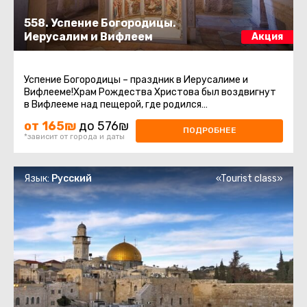
558. Успение Богородицы.
Иерусалим и Вифлеем
Акция
Успение Богородицы – праздник в Иерусалиме и
Вифлееме!Храм Рождества Христова был воздвигнут
в Вифлееме над пещерой, где родился
Иисус.Современное здание Храма Рождества ...
от 165₪
до 576₪
ПОДРОБНЕЕ
*зависит от города и даты
Язык:
Русский
«Tourist class»