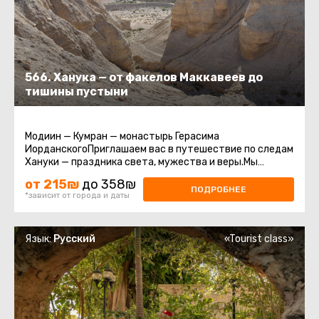
566. Ханука — от факелов Маккавеев до
тишины пустыни
Модиин — Кумран — монастырь Герасима
ИорданскогоПриглашаем вас в путешествие по следам
Хануки — праздника света, мужества и веры.Мы
начнем там, где вспыхнул первый ...
от 215₪
до 358₪
ПОДРОБНЕЕ
*зависит от города и даты
Язык:
Русский
«Tourist class»