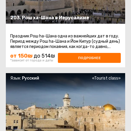
203. Рош ха-Шана в Иерусалиме
Праздник Рош ha-Шана одна из важнейших дат в году.
Период между Рош ha-Шана и Йом Кипур (судный день)
является периодом покаяния, как когда-то давно,
покаялся о содеянном ...
от 150₪
до 514₪
ПОДРОБНЕЕ
*зависит от города и даты
Язык:
Русский
«Tourist class»