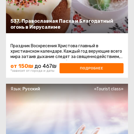
537. Православная Пасха и Благодатный
огонь в Иерусалиме
Праздник Воскресения Христова главный в
христианском календаре. Каждый год верующие всего
мира затаив дыхание следят за священнодействием,
происходящим в Храме Гроба ...
от 150₪
до 467₪
ПОДРОБНЕЕ
*зависит от города и даты
Язык:
Русский
«Tourist class»