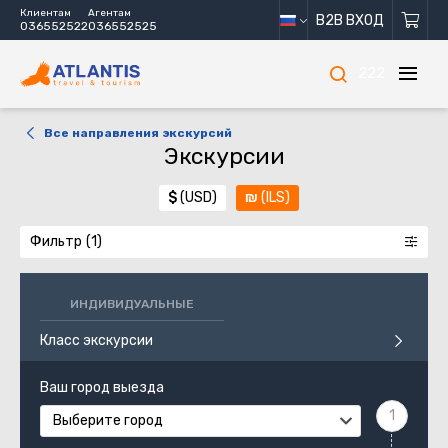
Клиентам
Агентам
B2B ВХОД
036552522
036552525
222
Все направления экскурсий
Экскурсии
$
(USD)
₪
(ILS)
Фильтр
ИНДИВИДУАЛЬНЫЕ
Класс экскурсии
Ваш город выезда
Выберите город