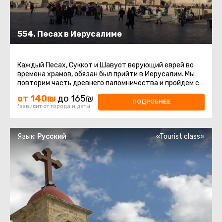
554. Песах в Иерусалиме
Каждый Песах, Суккот и Шавуот верующий еврей во
времена храмов, обязан был прийти в Иерусалим. Мы
повторим часть древнего паломничества и пройдем с
вами путем наших ...
от 140₪
до 165₪
ПОДРОБНЕЕ
*зависит от города и даты
Язык:
Русский
«Tourist class»