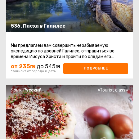
536. Пасха в Галилее
Мы предлагаем вам совершить незабываемую
экспедицию по древней Галилее, отправиться во
времена Иисуса Христа и пройти по следам его
детства и юности, окунуться в святые ...
от 235₪
до 545₪
ПОДРОБНЕЕ
*зависит от города и даты
Язык:
Русский
«Tourist class»