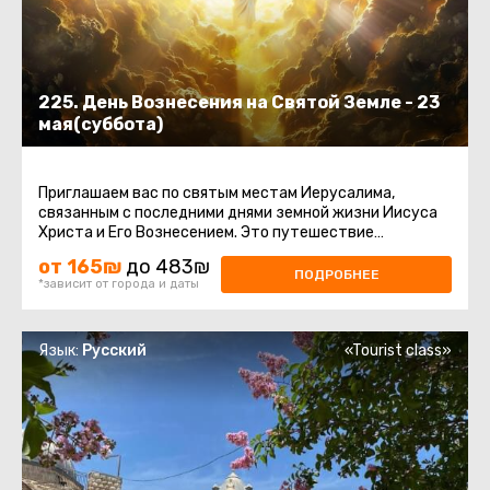
225. День Вознесения на Святой Земле - 23
мая(суббота)
Приглашаем вас по святым местам Иерусалима,
связанным с последними днями земной жизни Иисуса
Христа и Его Вознесением. Это путешествие
наполнено духовным смыслом ...
от 165₪
до 483₪
ПОДРОБНЕЕ
*зависит от города и даты
Язык:
Русский
«Tourist class»