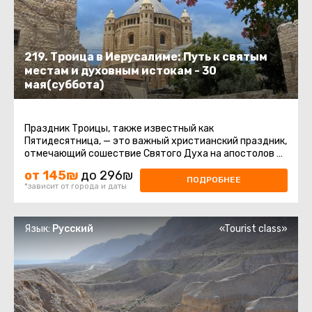
219. Троица в Иерусалиме: Путь к святым
местам и духовным истокам - 30
мая(суббота)
Праздник Троицы, также известный как
Пятидесятница, — это важный христианский праздник,
отмечающий сошествие Святого Духа на апостолов и
других последователей Иисуса ...
от 145₪
до 296₪
ПОДРОБНЕЕ
*зависит от города и даты
Язык:
Русский
«Tourist class»