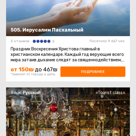
505. Иерусалим Пасхальный
5 отзывов
Посетило 9 667 чел.
5
Праздник Воскресения Христова главный в
христианском календаре. Каждый год верующие всего
мира затаив дыхание следят за священнодействием,
происходящим в Храме Гроба ...
от 150₪
до 467₪
ПОДРОБНЕЕ
*зависит от города и даты
Язык:
Русский
«Tourist class»