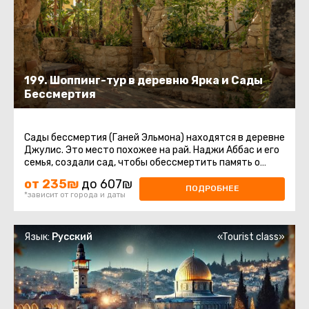
199. Шоппинг-тур в деревню Ярка и Сады
Бессмертия
Сады бессмертия (Ганей Эльмона) находятся в деревне
Джулис. Это место похожее на рай. Наджи Аббас и его
семья, создали сад, чтобы обессмертить память о
своих родителях ...
от 235₪
до 607₪
ПОДРОБНЕЕ
*зависит от города и даты
Язык:
Русский
«Tourist class»