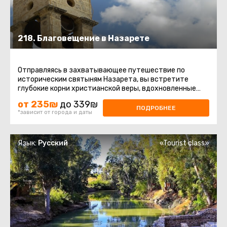
218. Благовещение в Назарете
Отправляясь в захватывающее путешествие по
историческим святыням Назарета, вы встретите
глубокие корни христианской веры, вдохновленные
величием моментов, связанных ...
от 235₪
до 339₪
ПОДРОБНЕЕ
*зависит от города и даты
Язык:
Русский
«Tourist class»