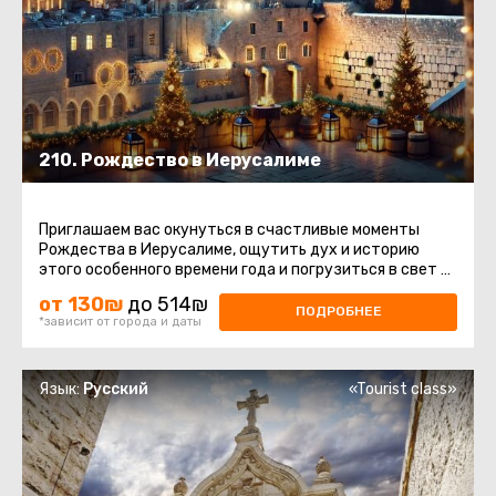
210. Рождество в Иерусалиме
Приглашаем вас окунуться в счастливые моменты
Рождества в Иерусалиме, ощутить дух и историю
этого особенного времени года и погрузиться в свет и
мир этих священных ...
от 130₪
до 514₪
ПОДРОБНЕЕ
*зависит от города и даты
Язык:
Русский
«Tourist class»