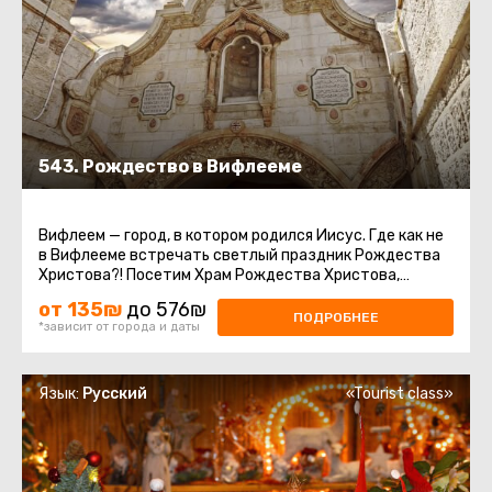
543. Рождество в Вифлееме
Вифлеем — город, в котором родился Иисус. Где как не
в Вифлееме встречать светлый праздник Рождества
Христова?! Посетим Храм Рождества Христова,
который является ...
от 135₪
до 576₪
ПОДРОБНЕЕ
*зависит от города и даты
Язык:
Русский
«Tourist class»