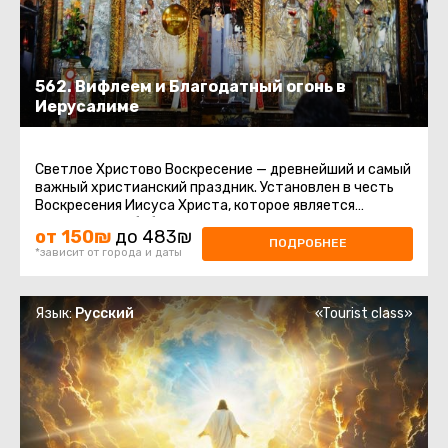
562. Вифлеем и Благодатный огонь в
Иерусалиме
Светлое Христово Воскресение — древнейший и самый
важный христианский праздник. Установлен в честь
Воскресения Иисуса Христа, которое является
центром всей библейской ...
от 150₪
до 483₪
ПОДРОБНЕЕ
*зависит от города и даты
Язык:
Русский
«Tourist class»