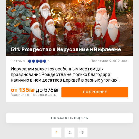
511. Рождество в Иерусалиме и Вифлееме
1 отзыв
Посетило 9 402 чел.
1
Иерусалим является особенным местом для
празднования Рождества не только благодаря
наличию в нем десятков церквей в разных уголках
Старого города и окрестностях ...
от 135₪
до 576₪
ПОДРОБНЕЕ
*зависит от города и даты
ПОКАЗАТЬ ЕЩЕ 15
1
2
3