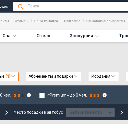
2525
такты
Отзывы
Наша команда
Наш офис
Банковские реквизиты
Спа
Отели
Экскурсии
Тра
ые
Абонементы и подарки
Иордания
8 чел.
«Premium» до 8 чел.
Место посадки в автобус
Выберите место