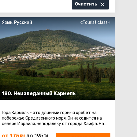
Очистить
Язык:
Русский
«Tourist class»
180. Неизведанный Кармель
Гора Кармель - это длинный горный хребет на
побережье Средиземного моря. Он находится на
севере Израиля, неподалёку от города Хайфа. На
территории живописного массива ...
от 175₪
до 195₪