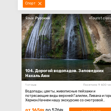
Спорт
Язык:
Русский
«Tourist clas
104. Дорогой водопадов. Заповедник
Нахаль Аюн
1 отзыв
Посетило 9 600 че
Водопады, цветы, живописные пейзажи и
потрясающие виды верхней Галилеи, Ливана и гор
Хермон.Начнем нашу экскурсию со смотровой
площадки, посмотрим на красавицу Метулу ...
от 165₪
до 576₪