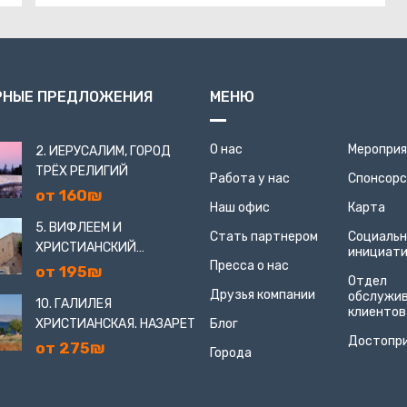
РНЫЕ ПРЕДЛОЖЕНИЯ
МЕНЮ
О нас
Меропри
2. ИЕРУСАЛИМ, ГОРОД
ТРЁХ РЕЛИГИЙ
Работа у нас
Спонсор
от 160₪
Наш офис
Карта
5. ВИФЛЕЕМ И
Стать партнером
Социаль
ХРИСТИАНСКИЙ
инициат
Пресса о нас
ИЕРУСАЛИМ
от 195₪
Отдел
Друзья компании
обслужи
10. ГАЛИЛЕЯ
клиентов
ХРИСТИАНСКАЯ. НАЗАРЕТ
Блог
Достопр
от 275₪
Города