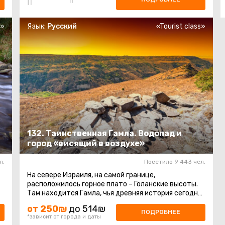
s»
Язык:
Русский
«Tourist class»
132. Таинственная Гамла. Водопад и
город «висящий в воздухе»
л.
Посетило 9 443 чел.
На севере Израиля, на самой границе,
расположилось горное плато – Голанские высоты.
Там находится Гамла, чья древняя история сегодня
привлекает туристов со всего ...
от 250₪
до 514₪
ПОДРОБНЕЕ
*зависит от города и даты