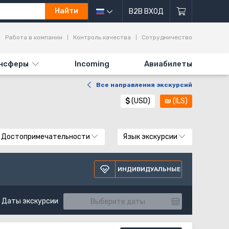
Найти
B2B ВХОД
Работа в компании
Контроль качества
Сотрудничество
нсферы
Incoming
Авиабилеты
Все направления экскурсий
$
(USD)
₪
(ILS)
Достопримечательности
Язык экскурсии
ИНДИВИДУАЛЬНЫЕ
Даты экскурсии