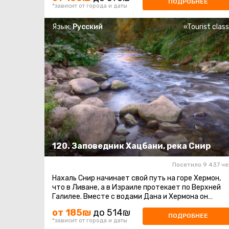
ПОДРОБНЕЕ
*зависит от города и даты
Язык:
Русский
«Tourist clas
120. Заповедник Хацбани, река Снир
Посетило 9 437 че
Нахаль Снир начинает свой путь на горе Хермон,
что в Ливане, а в Израиле протекает по Верхней
Галилее. Вместе с водами Дана и Хермона он
питает величественный Иордан ...
от 185₪
до 514₪
ПОДРОБНЕЕ
*зависит от города и даты