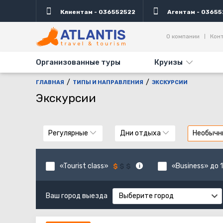
Клиентам - 036552522
Агентам - 03655
О компании
Кон
Организованные туры
Круизы
ГЛАВНАЯ
ТИПЫ И НАПРАВЛЕНИЯ
ЭКСКУРСИИ
Экскурсии
Регулярные
Дни отдыха
Необычн
«Tourist class»
«Business» до 1
Ваш город выезда
Выберите город