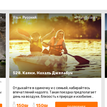
s»
Язык:
Русский
«Tourist class»
528. Каяки. Нахаль Джелабун
л.
Отдыхайте в одиночку и с семьей, набирайтесь
ы
впечатлений надолго. Такая поездка предполагает
день на воздухе, близость к природе и изобилие
активностей. Наше путешествие ...
150₪
150₪
ПОДРОБНЕЕ