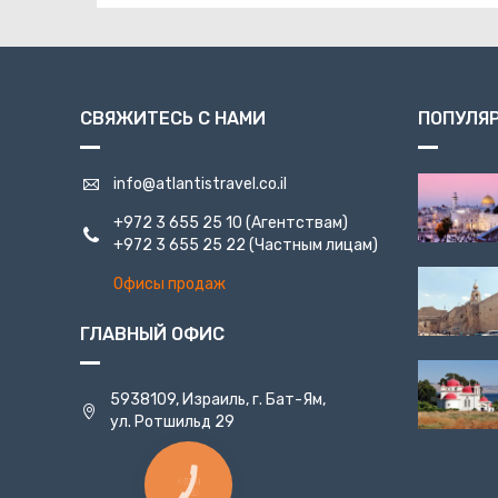
СВЯЖИТЕСЬ С НАМИ
ПОПУЛЯ
info@atlantistravel.co.il
+972 3 655 25 10
(Агентствам)
+972 3 655 25 22
(Частным лицам)
Офисы продаж
ГЛАВНЫЙ ОФИС
5938109, Израиль, г. Бат-Ям,
ул. Ротшильд 29
КНОПКА
СВЯЗИ