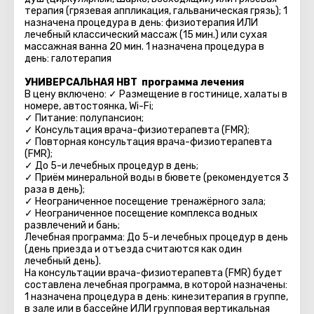
терапия (грязевая аппликация, гальваническая грязь); 1
назначена процедура в день: физиотерапия ИЛИ
лечебный классический массаж (15 мин.) или сухая
массажная ванна 20 мин. 1 назначена процедура в
день: галотерапия
УНИВЕРСАЛЬНАЯ HBT программа лечения
В цену включено: ✓ Размещение в гостинице, халаты в
номере, автостоянка, Wi-Fi;
✓ Питание: полупансион;
✓ Консультация врача-физиотерапевта (FMR);
✓ Повторная консультация врача-физиотерапевта
(FMR);
✓ До 5-и лечебных процедур в день;
✓ Приём минеральной воды в бювете (рекомендуется 3
раза в день);
✓ Неограниченное посещение тренажёрного зала;
✓ Неограниченное посещение комплекса водных
развлечений и бань;
Лечебная программа: До 5-и лечебных процедур в день
(день приезда и отъезда считаются как один
лечебный день).
На консультации врача-физиотерапевта (FMR) будет
составлена лечебная программа, в которой назначены:
1 назначена процедура в день: кинезитерапия в группе,
в зале или в бассейне ИЛИ групповая вертикальная