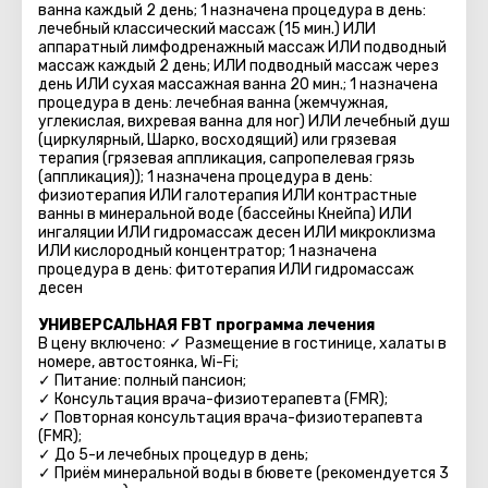
ванна каждый 2 день; 1 назначена процедура в день:
лечебный классический массаж (15 мин.) ИЛИ
аппаратный лимфодренажный массаж ИЛИ подводный
массаж каждый 2 день; ИЛИ подводный массаж через
день ИЛИ сухая массажная ванна 20 мин.; 1 назначена
процедура в день: лечебная ванна (жемчужная,
углекислая, вихревая ванна для ног) ИЛИ лечебный душ
(циркулярный, Шарко, восходящий) или грязевая
терапия (грязевая аппликация, сапропелевая грязь
(аппликация)); 1 назначена процедура в день:
физиотерапия ИЛИ галотерапия ИЛИ контрастные
ванны в минеральной воде (бассейны Кнейпa) ИЛИ
ингаляции ИЛИ гидромассаж десен ИЛИ микроклизмa
ИЛИ кислородный концентратор; 1 назначена
процедура в день: фитотерапия ИЛИ гидромассаж
десен
УНИВЕРСАЛЬНАЯ FBT программа лечения
В цену включено: ✓ Размещение в гостинице, халаты в
номере, автостоянка, Wi-Fi;
✓ Питание: полный пансион;
✓ Консультация врача-физиотерапевта (FMR);
✓ Повторная консультация врача-физиотерапевта
(FMR);
✓ До 5-и лечебных процедур в день;
✓ Приём минеральной воды в бювете (рекомендуется 3