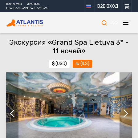
Клиентам
Агентам
B2B ВХОД
036552522
036552525
222
Экскурсия «Grand Spa Lietuva 3* -
11 ночей»
$
(USD)
₪
(ILS)