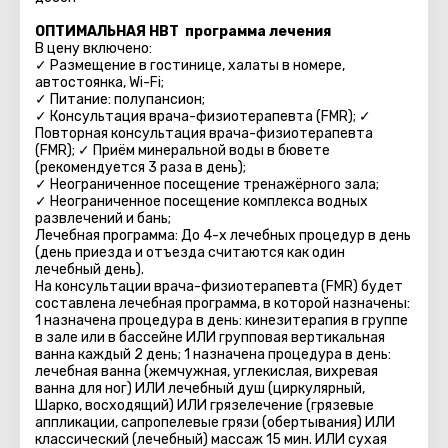
ОПТИМАЛЬНАЯ HBT программа лечения
В цену включено:
✓ Размещение в гостинице, халаты в номере,
автостоянка, Wi-Fi;
✓ Питание: полупансион;
✓ Консультация врача-физиотерапевта (FMR); ✓
Повторная консультация врача-физиотерапевта
(FMR); ✓ Приём минеральной воды в бювете
(рекомендуется 3 раза в день);
✓ Неограниченное посещение тренажёрного зала;
✓ Неограниченное посещение комплекса водных
развлечений и бань;
Лечебная программа: До 4-х лечебных процедур в день
(день приезда и отъезда считаются как один
лечебный день).
На консультации врача-физиотерапевта (FMR) будет
составлена лечебная программа, в которой назначены:
1 назначена процедура в день: кинезитерапия в группе
в зале или в бассейне ИЛИ групповая вертикальная
ванна каждый 2 день; 1 назначена процедура в день:
лечебная ванна (жемчужная, углекислая, вихревая
ванна для ног) ИЛИ лечебный душ (циркулярный,
Шарко, восходящий) ИЛИ грязелечение (грязевые
аппликации, сапропелевые грязи (обертывания) ИЛИ
классический (лечебный) массаж 15 мин. ИЛИ сухая