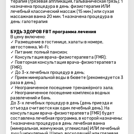
терапия (грязевая аппликация, гальваническая грязь); 1
назначена процедура в день: физиотерапия ИЛИ
лечебный классический массаж (15 мин.) или сухая
массажная ванна 20 мин. 1 назначена процедура в
день: галотерапия
БУДЬ ЗДОРОВ FBT программа лечения
В цену включено:
✓ Размещение в гостинице, халаты в номере,
автостоянка, Wi-Fi;
✓ Питание: полный пансион;
✓ Консультация врача-физиотерапевта (FMR);
✓ Повторная консультация врача-физиотерапевта
(FMR);
✓ До 3-х лечебных процедур в день;
✓ Прием минеральной воды в бювете (рекомендуется 3
раза в день);
✓ Неограниченное посещение тренажёрного зала;
✓ Неограниченное посещение комплекса водных
развлечений и бань.
До 3-х лечебных процедур в день (день приезда и
отъезда считаются как один лечебный день). На
консультации врача-физиотерапевта (FMR) будет
составлена лечебная программа, в которой назначены:
1 назначена процедура в день: лечебная ванна
(минеральная, жемчужная, углекислая) ИЛИ лечебный
душ (циркулярный, Шарко, восходящий) или грязевая