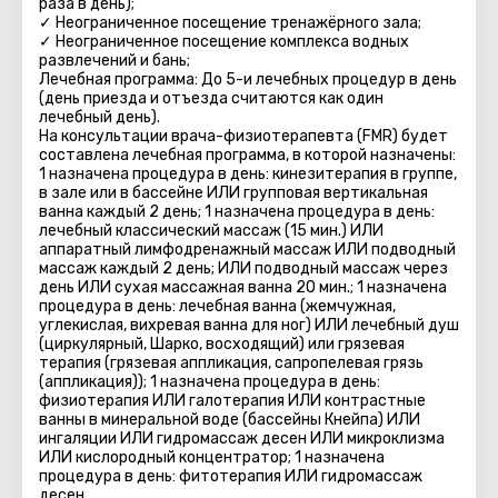
раза в день);
✓ Неограниченное посещение тренажёрного зала;
✓ Неограниченное посещение комплекса водных
развлечений и бань;
Лечебная программа: До 5-и лечебных процедур в день
(день приезда и отъезда считаются как один
лечебный день).
На консультации врача-физиотерапевта (FMR) будет
составлена лечебная программа, в которой назначены:
1 назначена процедура в день: кинезитерапия в группе,
в зале или в бассейне ИЛИ групповая вертикальная
ванна каждый 2 день; 1 назначена процедура в день:
лечебный классический массаж (15 мин.) ИЛИ
аппаратный лимфодренажный массаж ИЛИ подводный
массаж каждый 2 день; ИЛИ подводный массаж через
день ИЛИ сухая массажная ванна 20 мин.; 1 назначена
процедура в день: лечебная ванна (жемчужная,
углекислая, вихревая ванна для ног) ИЛИ лечебный душ
(циркулярный, Шарко, восходящий) или грязевая
терапия (грязевая аппликация, сапропелевая грязь
(аппликация)); 1 назначена процедура в день:
физиотерапия ИЛИ галотерапия ИЛИ контрастные
ванны в минеральной воде (бассейны Кнейпa) ИЛИ
ингаляции ИЛИ гидромассаж десен ИЛИ микроклизмa
ИЛИ кислородный концентратор; 1 назначена
процедура в день: фитотерапия ИЛИ гидромассаж
десен