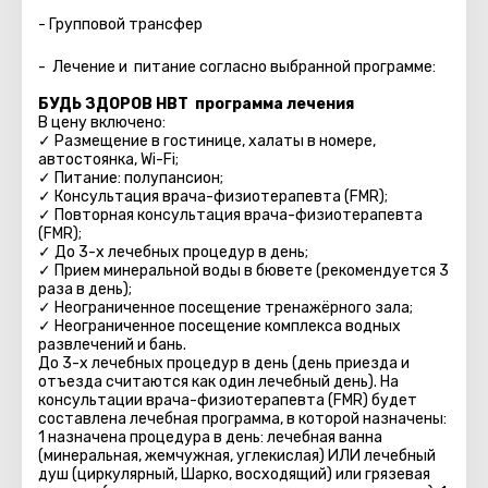
- Групповой трансфер
- Лечение и питание согласно выбранной программе:
БУДЬ ЗДОРОВ HBT программа лечения
В цену включено:
✓ Размещение в гостинице, халаты в номере,
автостоянка, Wi-Fi;
✓ Питание: полупансион;
✓ Консультация врача-физиотерапевта (FMR);
✓ Повторная консультация врача-физиотерапевта
(FMR);
✓ До 3-х лечебных процедур в день;
✓ Прием минеральной воды в бювете (рекомендуется 3
раза в день);
✓ Неограниченное посещение тренажёрного зала;
✓ Неограниченное посещение комплекса водных
развлечений и бань.
До 3-х лечебных процедур в день (день приезда и
отъезда считаются как один лечебный день). На
консультации врача-физиотерапевта (FMR) будет
составлена лечебная программа, в которой назначены:
1 назначена процедура в день: лечебная ванна
(минеральная, жемчужная, углекислая) ИЛИ лечебный
душ (циркулярный, Шарко, восходящий) или грязевая