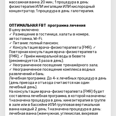
массажная ванна 20 мин.; 1 процедура в день:
физиотерапия ИЛИ ингаляции ИЛИ кислородный
концентратор; 1 процедура в день: галотерапия.
ОПТИМАЛЬНАЯ FBT программа лечения
В цену включено:
✓ Размещение в гостинице, халаты в номере,
автостоянка, Wi-Fi;
✓ Питание: полный пансион;
✓ Консультация врача-физиотерапевта (FMR); ✓
Повторная консультация врача-физиотерапевта
(FMR); ✓ Приём минеральной воды в бювете
(рекомендуется 3 раза в день);
✓ Неограниченное посещение тренажёрного зала;
✓ Неограниченное посещение комплекса водных
развлечений и бань;
Лечебная программа: До 4-х лечебных процедур в день
(день приезда и отъезда считаются как один
лечебный день).
На консультации врача-физиотерапевта (FMR) будет
составлена лечебная программа, в которой назначены:
1 назначена процедура в день: кинезитерапия в группе
в зале или в бассейне ИЛИ групповая вертикальная
ванна каждый 2 день; 1 назначена процедура в день:
лечебная ванна (жемчужная, углекислая, вихревая