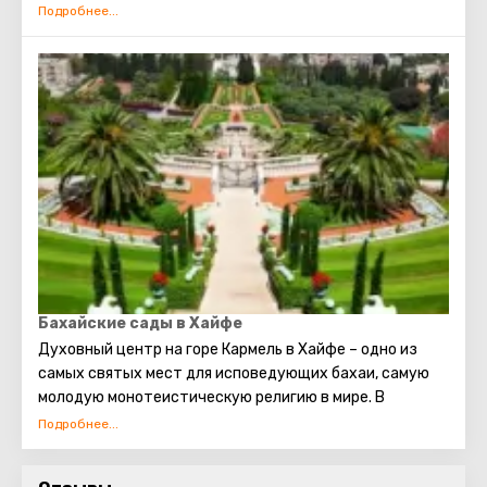
что когда-то самим Александром Македонским в скале
был проложен тоннель, через который могла пройти
вся его многочисленная армия. Это место открыто для
туристов. Канатная дорога ведёт в 400-метровый
туннель рукотворной работы, откуда можно увидеть
всё великолепие необыкновенных пещер.
Бахайские сады в Хайфе
Духовный центр на горе Кармель в Хайфе – одно из
самых святых мест для исповедующих бахаи, самую
молодую монотеистическую религию в мире. В
составе центра храм, усыпальница, где покоятся
останки Баба, родоначальника веры, и знаменитые
сады.