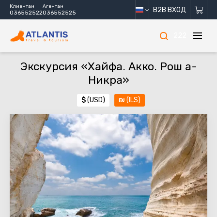
Клиентам
Агентам
B2B ВХОД
036552522
036552525
222
Экскурсия «Хайфа. Акко. Рош а-
Никра»
$
(USD)
₪
(ILS)