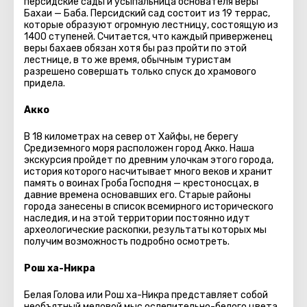
персидские сады и усыпальница основателя веры
Бахаи — Баба. Персидский сад состоит из 19 террас,
которые образуют огромную лестницу, состоящую из
1400 ступеней. Считается, что каждый приверженец
веры бахаев обязан хотя бы раз пройти по этой
лестнице, в то же время, обычным туристам
разрешено совершать только спуск до храмового
придела.
Акко
В 18 километрах на север от Хайфы, не берегу
Средиземного моря расположен город Акко. Наша
экскурсия пройдет по древним улочкам этого города,
история которого насчитывает много веков и хранит
память о воинах Гроба Господня — крестоносцах, в
давние времена основавших его. Старые районы
города занесены в список всемирного исторического
наследия, и на этой территории постоянно идут
археологические раскопки, результаты которых мы
получим возможность подробно осмотреть.
Рош ха-Никра
Белая Голова или Рош ха-Никра представляет собой
необъятный меловой мыс ослепительно-белого цвета,