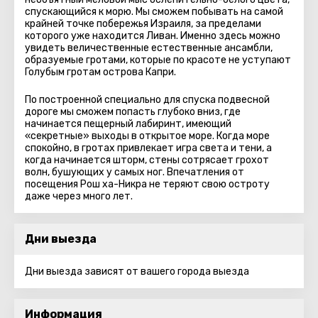
спускающийся к морю. Мы сможем побывать на самой
крайней точке побережья Израиля, за пределами
которого уже находится Ливан. Именно здесь можно
увидеть величественные естественные ансамбли,
образуемые гротами, которые по красоте не уступают
Голубым гротам острова Капри.
По построенной специально для спуска подвесной
дороге мы сможем попасть глубоко вниз, где
начинается пещерный лабиринт, имеющий
«секретные» выходы в открытое море. Когда море
спокойно, в гротах привлекает игра света и тени, а
когда начинается шторм, стены сотрясает грохот
волн, бушующих у самых ног. Впечатления от
посещения Рош ха-Никра не теряют свою остроту
даже через много лет.
Дни выезда
Дни выезда зависят от вашего города выезда
Информация