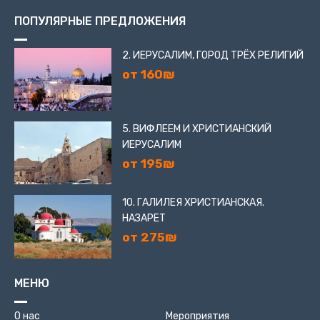
Ночью сияет не только купол усыпальницы – сады
ПОПУЛЯРНЫЕ ПРЕДЛОЖЕНИЯ
тоже снабжены подсветкой. Центр поразителен и в
светлое, и в темное время суток.
2. ИЕРУСАЛИМ, ГОРОД ТРЁХ РЕЛИГИЙ
от 160₪
5. ВИФЛЕЕМ И ХРИСТИАНСКИЙ
ИЕРУСАЛИМ
от 195₪
10. ГАЛИЛЕЯ ХРИСТИАНСКАЯ.
НАЗАРЕТ
от 275₪
МЕНЮ
О нас
Мероприятия