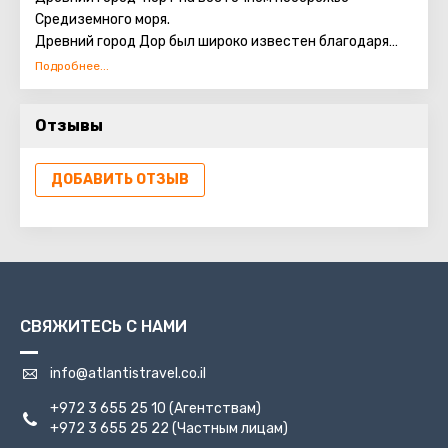
представляет возможность насладиться панорамой
Средиземного моря.
города.
Древний город Дор был широко известен благодаря
владению секретом получения из морских моллюсков
Хайфа приятно удивит и обрадует, как любителей
особого красителя, которые древние римляне
размеренного образа жизни, так и жаждущих
называли пурпуром, а евреи - «тхелет». Цвет
приключений, и поклонников ночного драйва
Отзывы
«тхелет» был отличительной чертой одежды
первосвященника в иерусалимском Храме.
ДОБАВИТЬ ОТЗЫВ
СВЯЖИТЕСЬ С НАМИ
info@atlantistravel.co.il
+972 3 655 25 10
(Агентствам)
+972 3 655 25 22
(Частным лицам)