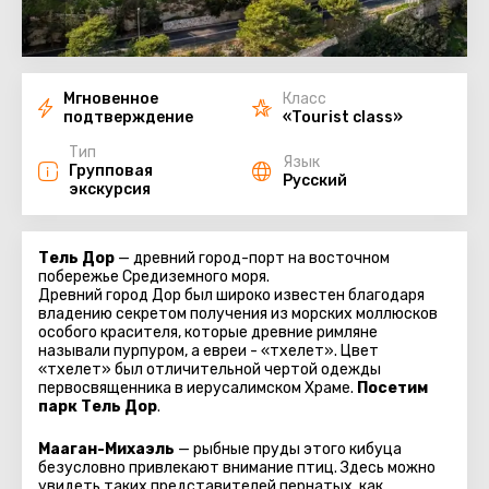
Мгновенное
Класс
подтверждение
«Tourist class»
Тип
Язык
Групповая
Русский
экскурсия
Тель Дор
— древний город-порт на восточном
побережье Средиземного моря.
Древний город Дор был широко известен благодаря
владению секретом получения из морских моллюсков
особого красителя, которые древние римляне
называли пурпуром, а евреи - «тхелет». Цвет
«тхелет» был отличительной чертой одежды
первосвященника в иерусалимском Храме.
Посетим
парк Тель Дор
.
Мааган-Михаэль
— рыбные пруды этого кибуца
безусловно привлекают внимание птиц. Здесь можно
увидеть таких представителей пернатых, как