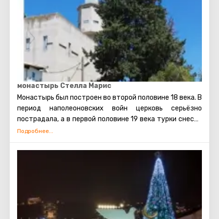
монастырь Стелла Марис
Монастырь был построен во второй половине 18 века. В
период наполеоновских войн церковь серьёзно
пострадала, а в первой половине 19 века турки снесли
с лица земли и последние её остатки. Но уже спустя
десятилетие монастырь стал отстраиваться вновь и в
1836 г. открылся на том же месте. В 20 веке его
поочерёдно оккупировали британские и израильские
войска, но в наше время монастырю и церкви
возвращено их первоначальное значение. Сегодня
собор Стелла Марис считается главным духовным
центром для кармелитов всего мира.