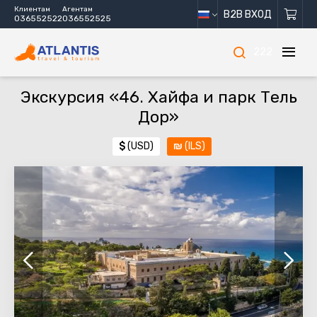
Клиентам
Агентам
B2B ВХОД
036552522
036552525
222
Экскурсия «46. Хайфа и парк Тель
Дор»
$
(USD)
₪
(ILS)