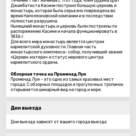
течение 7 лет начиная с 1767 года, член Ордена брат
Джамбатиста Касини построил большую церковь и
монастырь, которая была серьезно повреждена во
время Наполеоновской компании и в последствии
полностью разрушена.
Нынешний монастырь и церковь были построены по
распоряжению Касини и начала функционировать в
1836 г.
Для всего мира монастырь является центром
кармелитской духовности. Главная часть
монастырского комплекса- собор, получивший звание
«Церкви-матери» и статус мирового центра
кармелитского ордена.
Обзорная точка на Променад Луи
Променад Луи - это одно из самых красивых мест
города. С обзорных площадок и прогулочных тропинок
открывается шикарный вид на город и море.
Дни выезда
Дни выезда зависят от вашего города выезда