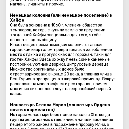
магланы, ливниты и прочие.
Немецкая колония (или немецкое поселение) в
Хайфе
Она была основана в 1868 г. членами общества
темплеров, которые купили землю за пределами
тогдашней Хайфы специально для того, чтобы
основать здесь общину.
В настоящее время немецкая колония, ставшая
городским кварталом, превратилась в излюбленное
место отдыха и прогулок как для горожан, так и для
гостей Хайфы. Здесь их ждут невысокие каменные
постройки, уютные дворики, цитрусовые деревца.
Множество оригинальных домов было
отреставрировано в конце 20 века, а главная улица
Бен-Гуриона превращена в широкий променад. Вокруг
расположена масса кофеен и ресторанов, причём
многие из них вполне тянут на европейский первый
класс.
Монастырь Стелла Марис (монастырь Ордена
святых кармелитов)
История монастыря берет свое начало с XI в, когда
группы религиозных отшельников начали заселение
пещер этого района в подражание пророку Илии. В