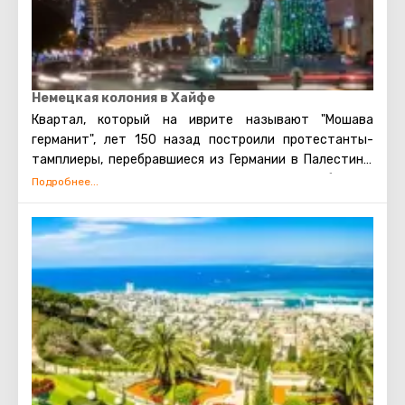
Немецкая колония в Хайфе
Квартал, который на иврите называют "Мошава
германит", лет 150 назад построили протестанты-
тамплиеры, перебравшиеся из Германии в Палестину.
Родные места на полудикий Ближний Восток набожные
немцы променяли не просто так, а с умыслом. Своим
присутствием и созидательным трудом на Земле
обетованной они ни больше ни меньше рассчитывали
ускорить второе пришествие Христа. Из затеи,
понятное дело, ничего не вышло. Зато Хайфе немецкая
"экспедиция" пошла явно на пользу - здесь
образовался один из самых уютных городских районов
с пряничными домиками, винными погребами и
хорошими кальянными. Возможно, это лучшее место во
всем городе для прогулок и шопинга.