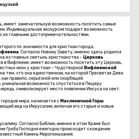
нцузкий
ль, имеет замечательную возможность посетить самые
еем. Индивидуальная экскурсия подарит возможность
 с их главными достопримечательностями.
торого по значимости для христиан города,
ифлеема
. Согласно Новому Завету, именно здесь родился
дна из главных святынь христианства –
Церковь
ся в Вифлееме, имеет возможность посетить эту Церковь,
вестных икон у христиан – Чудотворной
Вифлеемской
тна тем, что она единственная, на которой Пресвятая Дева
 как правило, серьёзной или скорбящей.
ть уникальная возможность спуститься в Пещеру
чередь, символизирует место появления Иисуса на свет.
городов мира, начинается с
Масленичной Горы
ающий вид на Иерусалим, включая его старые и новые
салиму. Согласно Библии, именно в этом Храме был
раме Гроба Господня ежегодно происходит схождение
я известный Камень Миропомазания.