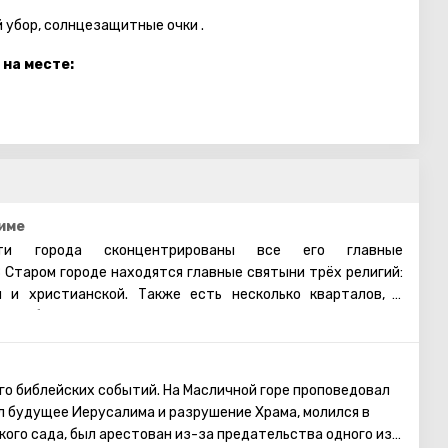
й убор, солнцезащитные очки .
 на месте:
име
и города сконцентрированы все его главные
 Старом городе находятся главные святыни трёх религий:
й и христианской. Также есть несколько кварталов, в
 арабы, христиане и армяне. Несмотря на то, что армяне
нство, для них проводятся отдельные службы в храмах, и
армянском квартале практически не бывает туристических
увидеть потрясающие памятники старинной архитектуры,
го библейских событий. На Масличной горе проповедовал
Старому городу. Башня Давида, Храм Гроба Господня,
л будущее Иерусалима и разрушение Храма, молился в
я торговая улица, Стена Плача и многие другие
ого сада, был арестован из-за предательства одного из