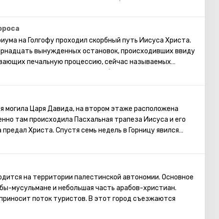
ерусалима открыты для посещения туристами.
же, пророком Захарией в древности было сделано
. По нему Масличная гора расколется на две части, и
ие мёртвых. На западном склоне горы находится
ороса
огда-то был похоронен сын царя Давида- Авессалом, а
риума на Голгофу проходил скорбный путь Иисуса Христа.
х государственных деятелей Израиля.
ырнадцать вынужденных остановок, происходивших ввиду
вающих печальную процессию, сейчас называемых
ых десяти станций построены небольшие церкви или
е можно увидеть в Храме Гроба Господня. Пройдя по
ому увидеть, прочувствовать то, что пришлось пережить
шрута посещение 5 последних точек)
ся могила Царя Давида, на втором этаже расположена
енно там происходила Пасхальная трапеза Иисуса и его
 предал Христа. Спустя семь недель в Горницу явился
постолы Христа заговорили на множестве разных языков и
оведовать Новый завет. Сцена Тайной Вечери нашла
енитых художников и иконописцев.
дится на территории палестинской автономии. Основное
бы-мусульмане и небольшая часть арабов-христиан.
приносит поток туристов. В этот город съезжаются
 всего света. Именно здесь родился Иисус Христос.