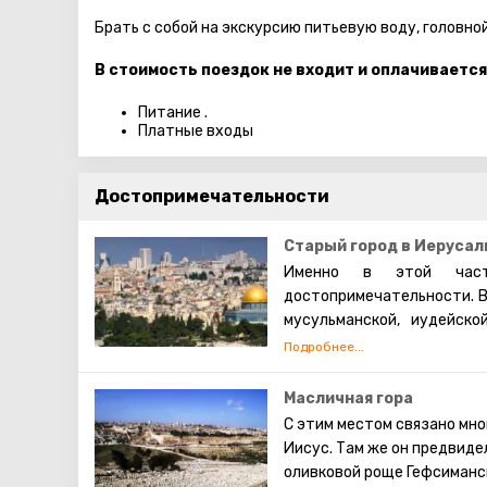
Брать с собой на экскурсию питьевую воду, головно
В стоимость поездок не входит и оплачивается
Питание .
Платные входы
Достопримечательности
Старый город в Иерусал
Именно в этой част
достопримечательности. В
мусульманской, иудейско
которых проживают евреи,
также исповедуют христиа
живут они обособленно. В 
Масличная гора
экскурсий. Каждый может 
С этим местом связано мно
просто прогулявшись по 
Иисус. Там же он предвиде
сохранившаяся римска
оливковой роще Гефсиманск