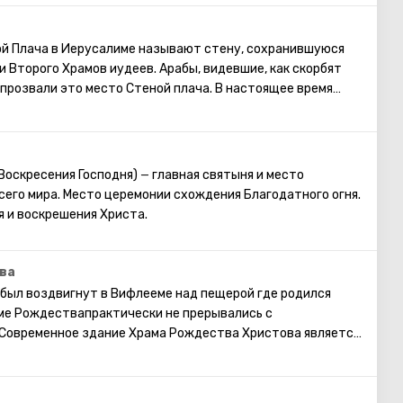
ееме проводятся рождественские мессы, которые
. Главная святыня города – серебряная звезда в пещере
 которой отмечено место, где появился на свет Иисус. В
ой Плача в Иерусалиме называют стену, сохранившуюся
ная икона улыбающейся Божьей Матери, пещера
и Второго Храмов иудеев. Арабы, видевшие, как скорбят
 прозвали это место Стеной плача. В настоящее время
 у Стены Плача просить о самом сокровенном. Можно
ей Стены записку с заветным желанием, которое
раясь посетить Стену Плача, следует помнить о том, что
омной одежде, прикрывающей колени и плечи.
 Воскресения Господня)
главная святыня и место
—
его мира. Место церемонии схождения Благодатного огня.
я и воскрешения Христа.
ва
был воздвигнут в Вифлееме над пещерой где родился
аме Рождествапрактически не прерывались с
 Современное здание Храма Рождества Христова является
м храмом в Палестине, сохранившимся с
.