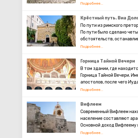
достопримечательности И
его апостолов – Иуды. Так
предсказание о конце света
тогда начнётся воскрешен
Крёстный путь. Виа Дол
иудейское кладбище, где к
По пути из римского прето
сейчас там хоронят видны
По пути было сделано чет
обстоятельств, останавли
станциями. На месте перв
часовни. Оставшиеся четыр
Крестному пути, можно сам
Горница Тайной Вечери
Иисусу. ( В программе мар
В том здании, где находит
Горница Тайной Вечери. Им
апостолов, после чего Иуда
Святой Дух. После этого а
отправились по миру проп
отражение в работах знам
Вифлеем
Современный Вифлеем нахо
население составляют ара
Основной доход Вифлеему 
христианские паломники со