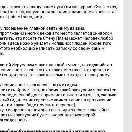
подня, является следующим пунктом экскурсии. Считается,
Гора Голгофа, окруженная свечами и лампадами, является
 с Гробом Господним.
у посещением главной святыни Иудаизма,
протяжении многих веков это место является символом
метить, что посетить Стену Плача может человек любой
очи здесь можно увидеть молящихся людей. Кроме того,
 этого необходимо написать записку со своим самым
ы.
елигий Иерусалим может каждый турист, находящийся в
 возможность побывать в таких местах этих городов и
путеводителях, а также которые не входят в программу
 возможность согласовывать с гидом
тить. Кроме того, во время такой экскурсии человек (со
е определённой достопримечательности столько, сколько
Личный гид дает интересные комментарии на протяжении
и – им также будет очень интересно).
му в сопровождении опытного гида откроет вам тайны
частник экскурсии будет очарован атмосферой
я сюда вновь.
омия) необходим НЕ израильский загранпаспорт.