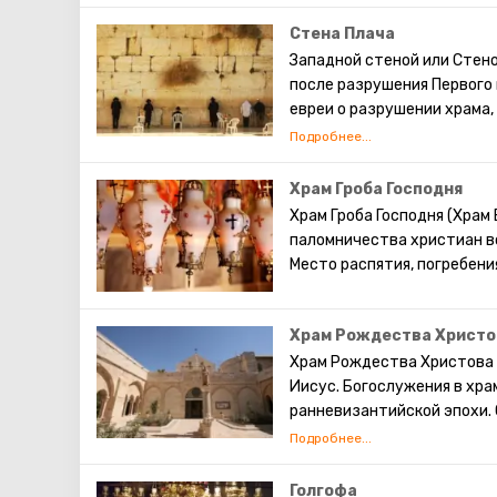
Каждое Рождество в Вифл
транслируют по всему миру
Стена Плача
храма Рождества Христова,
Западной стеной или Стен
этом храме есть чудотвор
после разрушения Первого 
Избиенных младенцев.
евреи о разрушении храма,
существует традиция: стоя
также вложить между камн
непременно сбудется. Соби
Храм Гроба Господня
это возможно только в скр
Храм Гроба Господня (Храм
паломничества христиан вс
Место распятия, погребени
Храм Рождества Христо
Храм Рождества Христова 
Иисус. Богослужения в хр
ранневизантийской эпохи.
единственным христиански
домусульманского периода
Голгофа