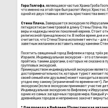
Гора Голгофа
, являющаяся частью Храма Гроба Гос
что именно на этой горе был распят Иисус Христос. 
одной из двух главных святынь христианства вместе
Стена Плача.
Завершается экскурсия по Иерусалим
пятидесятисантиметровой в длину Стены Плача. На 
веры и надежды многих поколений евреев. Стоит от
религиозной принадлежности. В любое время дня и н
считается, что Стена Плача исполняет мечты – для
заветным желанием и вставить между камнями Стен
Посетить священный город Вифлеем и город трёх р
Израиле. Индивидуальная экскурсия – это отличная
пройтись такими дорогами, о которых не сказано в 
групповых экскурсий.
Преимуществом индивидуальной экскурсии является
достопримечательности, которые турист желает посе
своей семьей или друзьями) может находиться возл
угодно ему самому (ограничений по времени нет). 
экскурсии (если в экскурсии принимают участие дет
Индивидуальная экскурсия по Вифлеему и Иерусали
одних из самых загадочных городов мира. Каждый у
древнейших городов и непременно захочет вернутьс
* Для проезда в Вифлеем (Палестинская автон