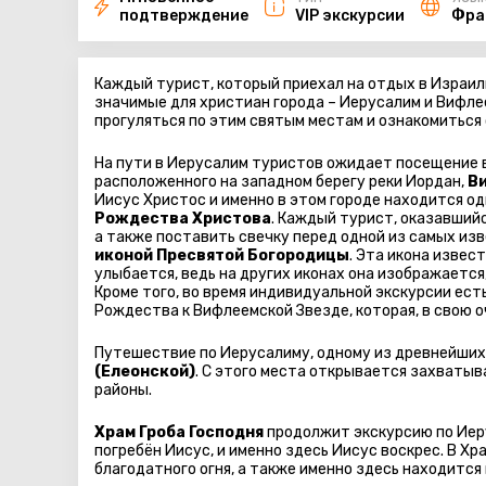
подтверждение
VIP экскурсии
Фра
Каждый турист, который приехал на отдых в Израи
значимые для христиан города – Иерусалим и Вифл
прогуляться по этим святым местам и ознакомиться
На пути в Иерусалим туристов ожидает посещение в
расположенного на западном берегу реки Иордан,
В
Иисус Христос и именно в этом городе находится о
Рождества Христова
. Каждый турист, оказавший
а также поставить свечку перед одной из самых из
иконой Пресвятой Богородицы
. Эта икона извес
улыбается, ведь на других иконах она изображается,
Кроме того, во время индивидуальной экскурсии ес
Рождества к Вифлеемской Звезде, которая, в свою о
Путешествие по Иерусалиму, одному из древнейших 
(Елеонской)
. С этого места открывается захватыв
районы.
Храм Гроба Господня
продолжит экскурсию по Иеру
погребён Иисус, и именно здесь Иисус воскрес. В Х
благодатного огня, а также именно здесь находитс