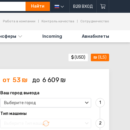
Найти
B2B ВХОД
Работа в компании
Контроль качества
Сотрудничество
нсферы
Incoming
Авиабилеты
$
(USD)
₪
(ILS)
от
53
₪
до
6 609
₪
Ваш город выезда
Выберите город
Тип машины
Выберите Тип машины