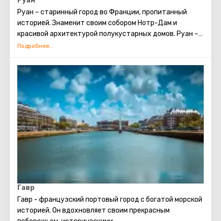
Руан
Руан – старинный город во Франции, пропитанный
историей. Знаменит своим собором Нотр-Дам и
красивой архитектурой полукустарных домов. Руан –
культурный центр, где переплетаются старинное и
современное в искусстве и гастрономии.
Гавр
Гавр - французский портовый город с богатой морской
историей. Он вдохновляет своим прекрасным