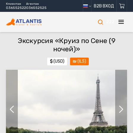
Клиентам
Агентам
B2B ВХОД
036552522
036552525
222
Экскурсия «Круиз по Сене (9
ночей)»
$
(USD)
₪
(ILS)