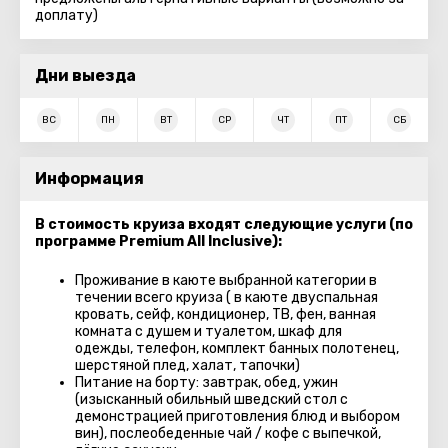
доплату)
Дни выезда
ВС
ПН
ВТ
СР
ЧТ
ПТ
СБ
Информация
В стоимость круиза входят следующие услуги (по
программе Premium All Inclusive):
Проживание в каюте выбранной категории в
течении всего круиза ( в каюте двуспальная
кровать, сейф, кондиционер, ТВ, фен, ванная
комната с душем и туалетом, шкаф для
одежды, телефон, комплект банных полотенец,
шерстяной плед, халат, тапочки)
Питание на борту: завтрак, обед, ужин
(изысканный обильный шведский стол с
демонстрацией приготовления блюд и выбором
вин), послеобеденные чай / кофе с выпечкой,