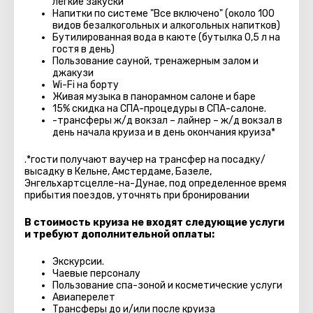
лёгкие закуски
Напитки по системе "Все включено" (около 100
видов безалкогольных и алкогольных напитков)
Бутилированная вода в каюте (бутылка 0,5 л на
гостя в день)
Пользование сауной, тренажерным залом и
джакузи
Wi-Fi на борту
Живая музыка в панорамном салоне и баре
15% скидка на СПА-процедуры в СПА-салоне.
-трансферы ж/д вокзал – лайнер – ж/д вокзал в
день начала круиза и в день окончания круиза*
.*гости получают ваучер на трансфер на посадку/
высадку в Кельне, Амстердаме, Базеле,
Энгельхартсцелле-на-Дунае, под определенное время
прибытия поездов, уточнять при бронировании
В стоимость круиза не входят следующие услуги
и требуют дополнительной оплаты:
Экскурсии.
Чаевые персоналу
Пользование спа-зоной и косметические услуги
Авиаперелет
Трансферы до и/или после круиза