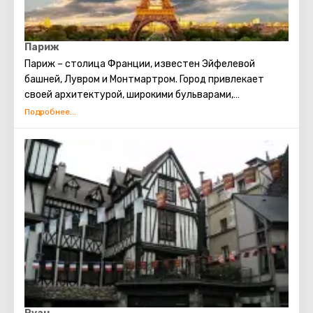
Париж
Париж – столица Франции, известен Эйфелевой
башней, Лувром и Монтмартром. Город привлекает
своей архитектурой, широкими бульварами,
магазинами на Шанз-Элизе. Кулинарные удовольствия
и уникальная атмосфера делают его популярным
туристическим направлением.