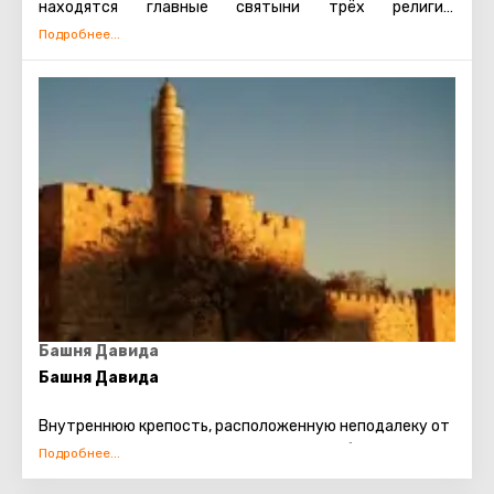
находятся главные святыни трёх религий:
мусульманской, иудейской и христианской. Также есть
несколько кварталов, в которых проживают евреи,
арабы, христиане и армяне. Несмотря на то, что армяне
также исповедуют христианство, для них проводятся
отдельные службы в храмах, и живут они обособленно.
В армянском квартале практически не бывает
туристических экскурсий. Каждый может увидеть
потрясающие памятники старинной архитектуры,
просто прогулявшись по Старому городу. Башня
Давида, Храм Гроба Господня, сохранившаяся римская
торговая улица, Стена Плача и многие другие
достопримечательности Иерусалима открыты для
посещения туристами.
Башня Давида
Башня Давида
Внутреннюю крепость, расположенную неподалеку от
Яффских ворот, можно считать краткой биографией
Иерусалима. В Башне Давида, или попросту Цитадели,