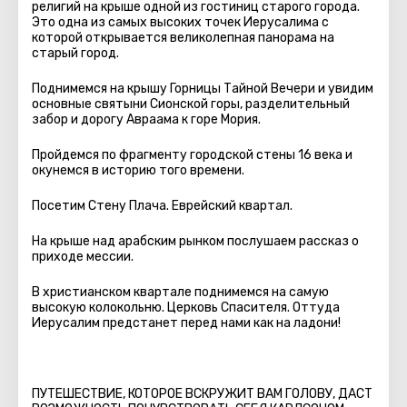
религий на крыше одной из гостиниц старого города.
Это одна из самых высоких точек Иерусалима с
которой открывается великолепная панорама на
старый город.
Поднимемся на крышу Горницы Тайной Вечери и увидим
основные святыни Сионской горы, разделительный
забор и дорогу Авраама к горе Мория.
Пройдемся по фрагменту городской стены 16 века и
окунемся в историю того времени.
Посетим Стену Плача. Еврейский квартал.
На крыше над арабским рынком послушаем рассказ о
приходе мессии.
В христианском квартале поднимемся на самую
высокую колокольню. Церковь Спасителя. Оттуда
Иерусалим предстанет перед нами как на ладони!
ПУТЕШЕСТВИЕ, КОТОРОЕ ВСКРУЖИТ ВАМ ГОЛОВУ, ДАСТ