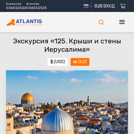
Клиентам
Агентам
B2B ВХОД
036552522
036552525
222
Экскурсия «125. Крыши и стены
Иерусалима»
$
(USD)
₪
(ILS)