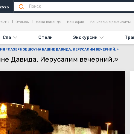
2525
опримечательности
Отзывы
такты
Отзывы
Наша команда
Наш офис
Банковские реквизиты
Спа
Отели
Экскурсии
Тра
ИЯ «ЛАЗЕРНОЕ ШОУ НА БАШНЕ ДАВИДА. ИЕРУСАЛИМ ВЕЧЕРНИЙ.»
шне Давида. Иерусалим вечерний.»