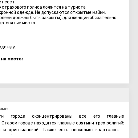
 несет.
 страхового полиса ложится на туриста.
кромной одежде. Не допускаются открытые майки,
колени должны быть закрыты), для женщин обязательно
др. святые места.
 одежду.
 на месте:
име
и города сконцентрированы все его главные
 Старом городе находятся главные святыни трёх религий:
й и христианской. Также есть несколько кварталов, в
 арабы, христиане и армяне. Несмотря на то, что армяне