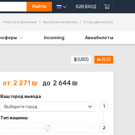
Найти
B2B ВХОД
Работа в компании
Контроль качества
Сотрудничество
нсферы
Incoming
Авиабилеты
$
(USD)
₪
(ILS)
от
2 271
₪
до
2 644
₪
Ваш город выезда
Выберите город
Тип машины
Выберите Тип машины