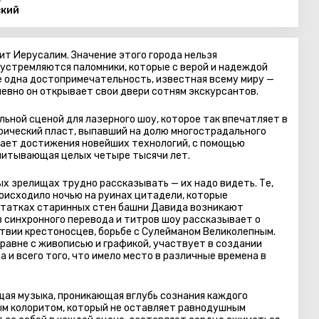
ский
т Иерусалим. Значение этого города нельзя
устремляются паломники, которые с верой и надеждой
ще одна достопримечательность, известная всему миру —
евно он открывает свои двери сотням экскурсантов.
льной сценой для лазерного шоу, которое так впечатляет в
рический пласт, выпавший на долю многострадального
вает достижения новейших технологий, с помощью
читывающая целых четыре тысячи лет.
х зрелищах трудно рассказывать — их надо видеть. Те,
происходило ночью на руинах цитадели, которые
статках старинных стен башни Давида возникают
з синхронного перевода и титров шоу рассказывает о
твии крестоносцев, борьбе с Сулейманом Великолепным.
аравне с живописью и графикой, участвует в создании
 и всего того, что имело место в различные времена в
ая музыка, проникающая вглубь сознания каждого
м колоритом, который не оставляет равнодушным