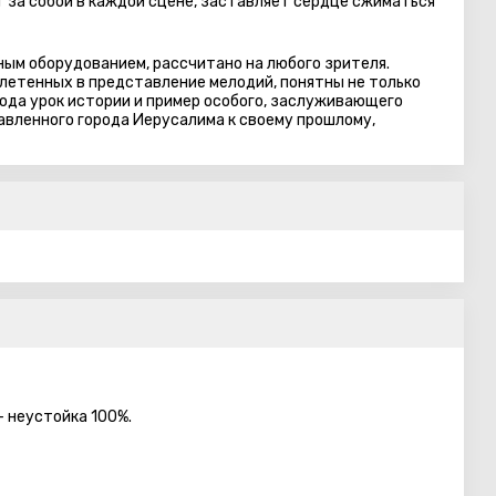
 за собой в каждой сцене, заставляет сердце сжиматься
ным оборудованием, рассчитано на любого зрителя.
летенных в представление мелодий, понятны не только
рода урок истории и пример особого, заслуживающего
лавленного города Иерусалима к своему прошлому,
— неустойка 100%.