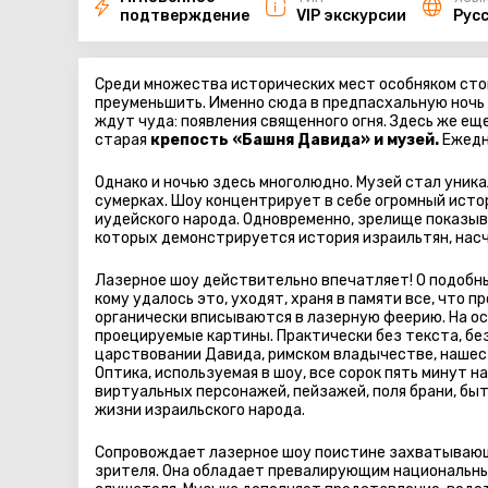
подтверждение
VIP экскурсии
Рус
Среди множества исторических мест особняком стои
преуменьшить. Именно сюда в предпасхальную ночь 
ждут чуда: появления священного огня. Здесь же е
старая
крепость «Башня Давида» и музей.
Ежедн
Однако и ночью здесь многолюдно. Музей стал уника
сумерках. Шоу концентрирует в себе огромный исто
иудейского народа. Одновременно, зрелище показы
которых демонстрируется история израильтян, нас
Лазерное шоу действительно впечатляет! О подобны
кому удалось это, уходят, храня в памяти все, что 
органически вписываются в лазерную феерию. На о
проецируемые картины. Практически без текста, бе
царствовании Давида, римском владычестве, нашес
Оптика, используемая в шоу, все сорок пять минут н
виртуальных персонажей, пейзажей, поля брани, быта
жизни израильского народа.
Сопровождает лазерное шоу поистине захватывающ
зрителя. Она обладает превалирующим национальны