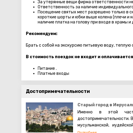
За утерянные вещи фирма ответственности не
Ответственность за наличие индивидуального
Посещение святых мест разрешено только в с
короткие шорты и юбки выше колена (плечи и 
наличие платка на голову при входе в храмы и 
Рекомендуем:
Брать с собой на экскурсию питьевую воду, теплую
В стоимость поездок не входит и оплачивается
Питание .
Платные входы
Достопримечательности
Старый город в Иерусал
Именно в этой част
достопримечательности. В
мусульманской, иудейско
которых проживают евреи,