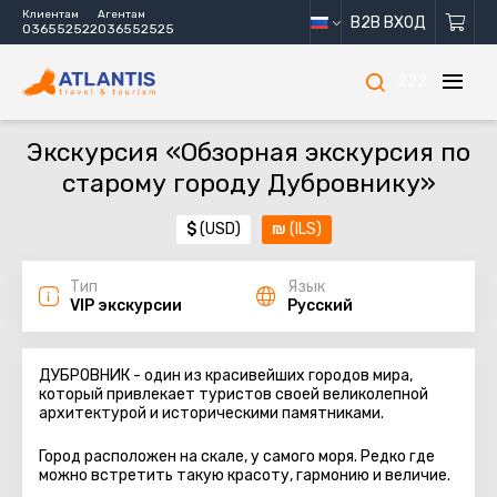
Клиентам
Агентам
B2B ВХОД
036552522
036552525
222
Экскурсия «Обзорная экскурсия по
старому городу Дубровнику»
$
(USD)
₪
(ILS)
Тип
Язык
VIP экскурсии
Русский
ДУБРОВНИК - один из красивейших городов мира,
который привлекает туристов своей великолепной
архитектурой и историческими памятниками.
Город расположен на скале, у самого моря. Редко где
можно встретить такую красоту, гармонию и величие.