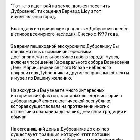
"Тот, кто ищет рай на земле, должен посетить
Дубровник", так оценил Бернард Шоу этот
изумительный город.
Благодаря историческим ценностям Дубровник внесён
в список всемирного наследия Юнеско с 1979 года.
За время пешеходной экскурсии по Дубровнику Вы
ознакомитесь c самыми интересными
достопримечательностями старого города-музея,
включая посещение Кафедрального собора Вознесения
Девы Марии, церкви святого Влаха - небесного
покровителя Дубровника и другие сокральные объекты
и музеи по Вашему желанию.
На экскурсии Вы узнаете много интересных
исторических фактов, народных легенд и историй о
дубровницкой аристократической республике,
которая существовала на протяжении многих
столетий и сохранила до наших дней свои традиции и
обычаи.
На сегодняшний день в Дубровнике до сих пор
существует традиция, которую чтят потомки
местных аристократов, собираясь в городском кафе