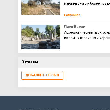
израильского и более позд
Среди важных находок Тел
воскурений времён Первого
Парк Барам
Археологический парк, ос
из самых красивых и хоро
Отзывы
ДОБАВИТЬ ОТЗЫВ