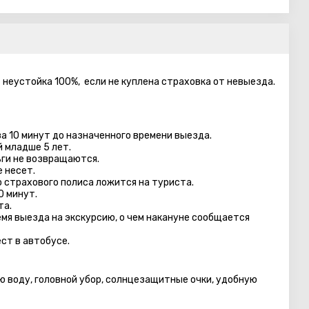
– неустойка 100%, если не куплена страховка от невыезда.
а 10 минут до назначенного времени выезда.
й младше 5 лет.
ги не возвращаются.
 несет.
 страхового полиса ложится на туриста.
0 минут.
та.
емя выезда на экскурсию, о чем накануне сообщается
ст в автобуcе.
ю воду, головной убор, солнцезащитные очки, удобную