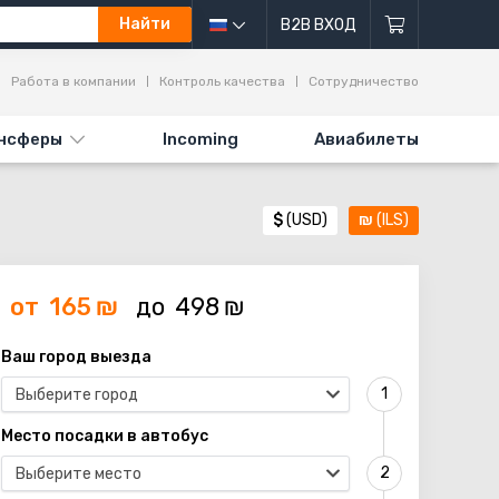
Найти
B2B ВХОД
Работа в компании
Контроль качества
Сотрудничество
нсферы
Incoming
Авиабилеты
$
(USD)
₪
(ILS)
от
165
₪
до
498
₪
Ваш город выезда
Выберите город
Место посадки в автобус
Выберите место