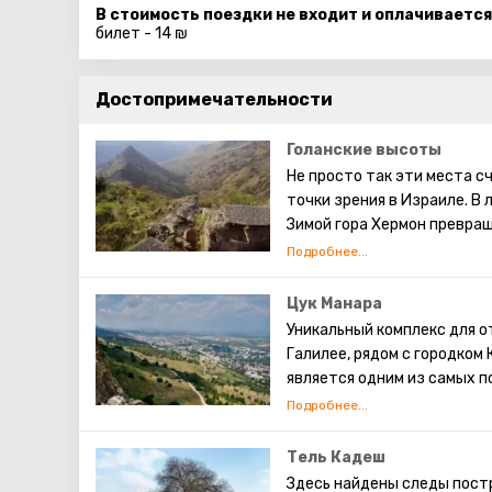
В стоимость поездки не входит и оплачивается
билет - 14 ₪
Достопримечательности
Голанские высоты
Не просто так эти места 
точки зрения в Израиле. В 
Зимой гора Хермон превращ
природа Голанских высот 
стоит посетить природные 
популярны конные прогулки
Цук Манара
много исторических досто
Уникальный комплекс для о
памятников. Посетить эти 
Галилее, рядом с городком
является одним из самых 
поскольку дарит всей семь
впечатления.
Тель Кадеш
Здесь найдены следы пост