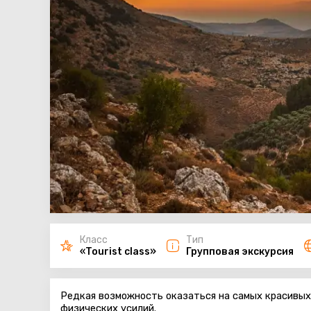
Класс
Тип
«Tourist class»
Групповая экскурсия
Редкая возможность оказаться на самых красивых 
физических усилий.