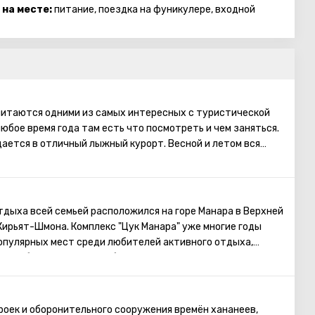
 на месте:
питание, поездка на фуникулере, входной
считаются одними из самых интересных с туристической
любое время года там есть что посмотреть и чем заняться.
ается в отличный лыжный курорт. Весной и летом вся
оживает, распускаются потрясающие цветы. В это время
заповедники с водопадами и ручьями. А осенью особенно
. На Голанских высотах, помимо красоты природы, есть
примечательностей, национальных парков, заповедников и
тдыха всей семьей расположился на горе Манара в Верхней
места будет интересно и детям, и взрослым.
 Кирьят-Шмона. Комплекс "Цук Манара" уже многие годы
популярных мест среди любителей активного отдыха,
е, особенно детям, незабываемые приключения и яркие
роек и оборонительного сооружения времён хананеев,