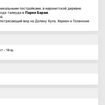
никальными постройками, в маронитской деревне.
иода талмуда в
Парке Барам
.
й.
 потрясающий вид на Долину Хула, Хермон и Голанские
т - 14 ₪.