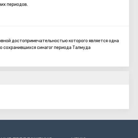
них периодов.
ь Кедеш — разрушенное здание с каменным алтарём для
 Храма и остатки римского храма Аполлона.
новной достопримечательностью которого является одна
шо сохранившихся синагог периода Талмуда