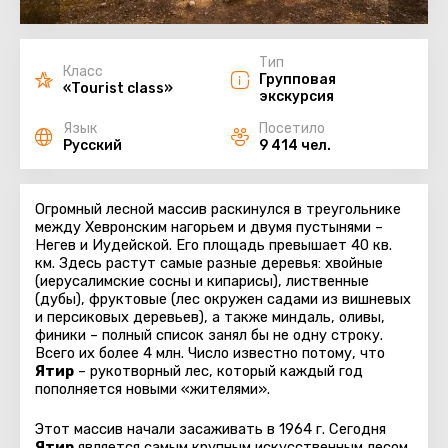
Тип
Класс
Групповая
«Tourist class»
экскурсия
Язык
Посетило
Русский
9 414 чел.
Огромный лесной массив раскинулся в треугольнике
между Хевронским нагорьем и двумя пустынями –
Негев и Иудейской. Его площадь превышает 40 кв.
км. Здесь растут самые разные деревья: хвойные
(иерусалимские сосны и кипарисы), лиственные
(дубы), фруктовые (лес окружен садами из вишневых
и персиковых деревьев), а также миндаль, оливы,
финики – полный список занял бы не одну строку.
Всего их более 4 млн. Число известно потому, что
Ятир
– рукотворный лес, который каждый год
пополняется новыми «жителями».
Этот массив начали засаживать в 1964 г. Сегодня
Ятир
является самым крупным искусственным лесом