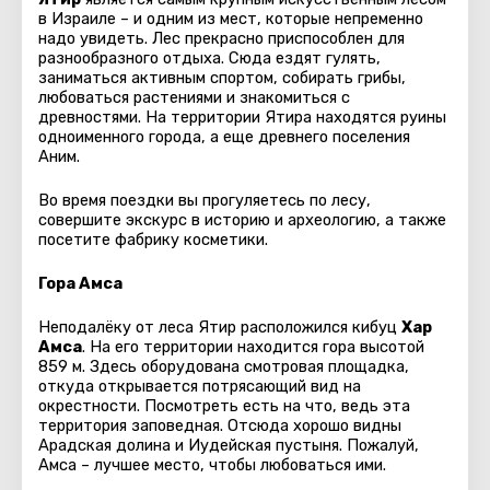
в Израиле – и одним из мест, которые непременно
надо увидеть. Лес прекрасно приспособлен для
разнообразного отдыха. Сюда ездят гулять,
заниматься активным спортом, собирать грибы,
любоваться растениями и знакомиться с
древностями. На территории Ятира находятся руины
одноименного города, а еще древнего поселения
Аним.
Во время поездки вы прогуляетесь по лесу,
совершите экскурс в историю и археологию, а также
посетите фабрику косметики.
Гора Амса
Неподалёку от леса Ятир расположился кибуц
Хар
Амса
. На его территории находится гора высотой
859 м. Здесь оборудована смотровая площадка,
откуда открывается потрясающий вид на
окрестности. Посмотреть есть на что, ведь эта
территория заповедная. Отсюда хорошо видны
Арадская долина и Иудейская пустыня. Пожалуй,
Амса – лучшее место, чтобы любоваться ими.