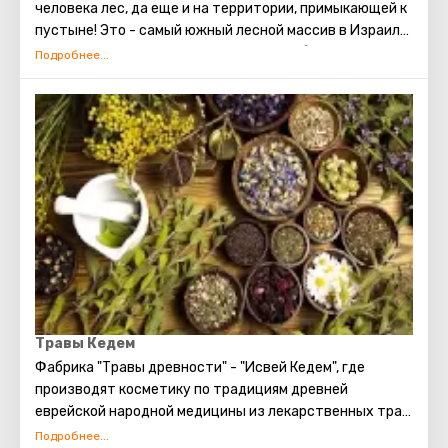
человека лес, да еще и на территории, примыкающей к
пустыне! Это - самый южный лесной массив в Израиле.
Здесь растут иерусалимская сосна, дубы, кипарисы.
Его продолжают развивать и каждый год высаживают
новые саженцы
Травы Кедем
Фабрика "Травы древности" - "Исвей Кедем", где
производят косметику по традициям древней
еврейской народной медицины из лекарственных трав,
которые растут на границе Иудейской пустыни между