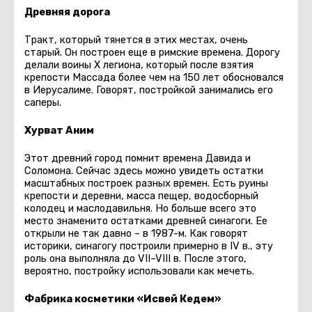
Древняя дорога
Тракт, который тянется в этих местах, очень
старый. Он построен еще в римские времена. Дорогу
делали воины X легиона, который после взятия
крепости Массада более чем на 150 лет обосновался
в Иерусалиме. Говорят, постройкой занимались его
саперы.
Хурват Аним
Этот древний город помнит времена Давида и
Соломона. Сейчас здесь можно увидеть остатки
масштабных построек разных времен. Есть руины
крепости и деревни, масса пещер, водосборный
колодец и маслодавильня. Но больше всего это
место знаменито остатками древней синагоги. Ее
открыли не так давно – в 1987-м. Как говорят
историки, синагогу построили примерно в IV в., эту
роль она выполняла до VII–VIII в. После этого,
вероятно, постройку использовали как мечеть.
Фабрика косметики «Исвей Кедем»