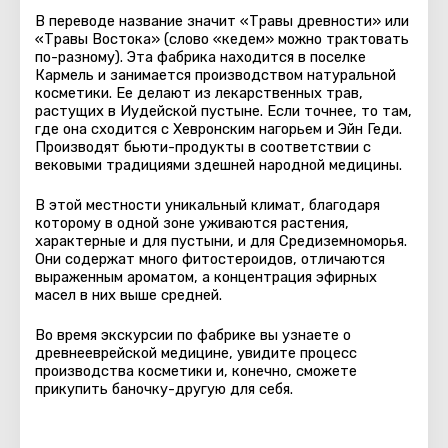
В переводе название значит «Травы древности» или
«Травы Востока» (слово «кедем» можно трактовать
по-разному). Эта фабрика находится в поселке
Кармель и занимается производством натуральной
косметики. Ее делают из лекарственных трав,
растущих в Иудейской пустыне. Если точнее, то там,
где она сходится с Хевронским нагорьем и Эйн Геди.
Производят бьюти-продукты в соответствии с
вековыми традициями здешней народной медицины.
В этой местности уникальный климат, благодаря
которому в одной зоне уживаются растения,
характерные и для пустыни, и для Средиземноморья.
Они содержат много фитостероидов, отличаются
выраженным ароматом, а концентрация эфирных
масел в них выше средней.
Во время экскурсии по фабрике вы узнаете о
древнееврейской медицине, увидите процесс
производства косметики и, конечно, сможете
прикупить баночку-другую для себя.