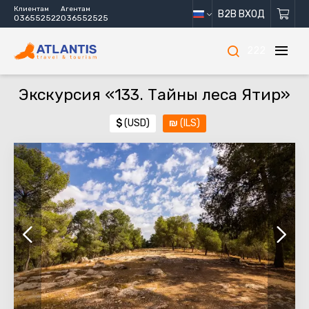
Клиентам
Агентам
B2B ВХОД
036552522
036552525
222
Экскурсия «133. Тайны леса Ятир»
$
(USD)
₪
(ILS)