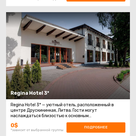
комфортного отдыха.
Regina Hotel 3*
Regina Hotel 3* — уютный отель, расположенный в
центре Друскининкая, Литва. Гости могут
наслаждаться близостью к основным
достопримечательностям города, включая
0$
знаменитый
ПОДРОБНЕЕ
*зависит от выбранной группы