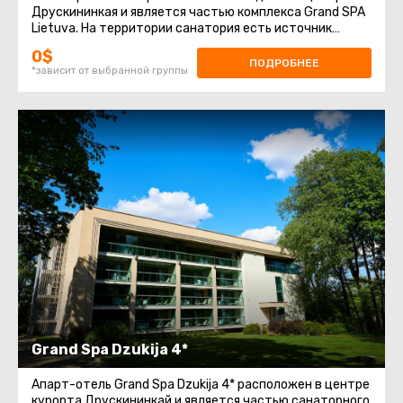
Друскининкая и является частью комплекса Grand SPA
Lietuva. На территории санатория есть источник
минеральной воды хлоридно-натриево-кальциевого
0$
ПОДРОБНЕЕ
*зависит от выбранной группы
Grand Spa Dzukija 4*
Апарт-отель Grand Spa Dzukija 4* расположен в центре
курорта Друскининкай и является частью санаторного