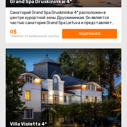
Grand Spa Druskininkai 4*
Санаторий Grand Spa Druskininkai 4* расположен в
центре курортной зоны Друскининкая. Он является
частью санатория Grand Spa Lietuva и представляет
собой модерновое здание с очень комфортными
0$
ПОДРОБНЕЕ
*зависит от выбранной группы
Villa Violetta 4*