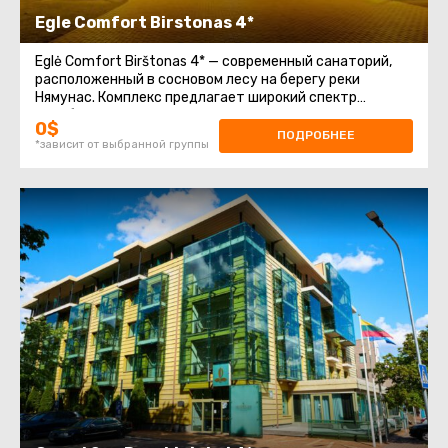
Egle Comfort Birstonas 4*
Eglė Comfort Birštonas 4* — современный санаторий,
расположенный в сосновом лесу на берегу реки
Нямунас. Комплекс предлагает широкий спектр
лечебно-оздоровительных процедур
0$
ПОДРОБНЕЕ
*зависит от выбранной группы