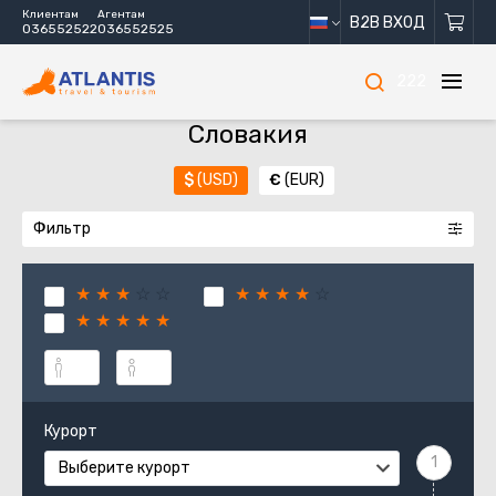
Клиентам
Агентам
B2B ВХОД
036552522
036552525
222
Словакия
$
(USD)
€
(EUR)
Фильтр
★
★
★
☆
☆
★
★
★
★
☆
★
★
★
★
★
Курорт
Выберите курорт