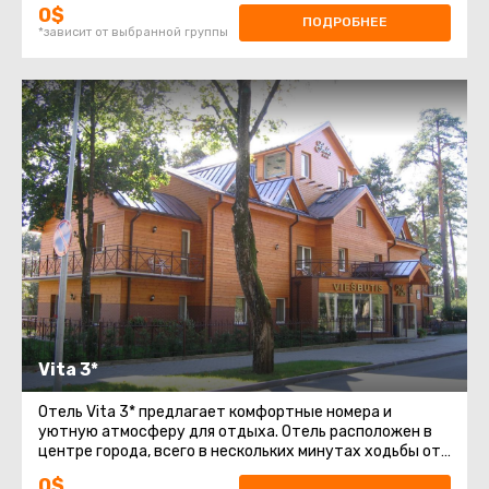
комфортными номерами с кондиционером
0$
ПОДРОБНЕЕ
*зависит от выбранной группы
Vita 3*
Отель Vita 3* предлагает комфортные номера и
уютную атмосферу для отдыха. Отель расположен в
центре города, всего в нескольких минутах ходьбы от
аквапарка и других достопримечательностей.
0$