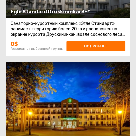
Egle Standard Druskininkai 3+*
Санаторно-курортный комплекс «Эгле Стандарт»
занимает территорию более 20 га и расположен на
окраине курорта Друскининкай, возле соснового леса
и озера. До центра курорта
0$
ПОДРОБНЕЕ
*зависит от выбранной группы