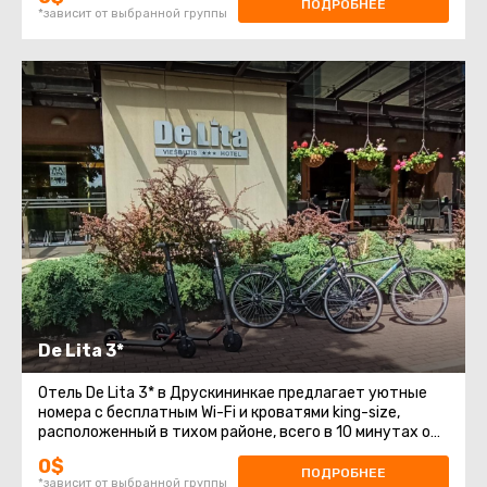
Идеальное место для спокойного отдыха в окружении
ПОДРОБНЕЕ
*зависит от выбранной группы
природы и близко к курортным развлечениям.
De Lita 3*
Отель De Lita 3* в Друскининкае предлагает уютные
номера с бесплатным Wi-Fi и кроватями king-size,
расположенный в тихом районе, всего в 10 минутах от
центра города. В отеле есть ресторан, спа-процедуры
0$
и бесплатная парковка. Отличный выбор для
ПОДРОБНЕЕ
*зависит от выбранной группы